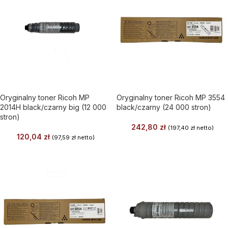
Oryginalny toner Ricoh MP
Oryginalny toner Ricoh MP 3554
2014H black/czarny big (12 000
black/czarny (24 000 stron)
stron)
242,80
zł
(
197,40
zł
netto)
120,04
zł
(
97,59
zł
netto)