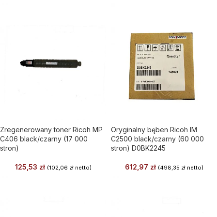
Zregenerowany toner Ricoh MP
Oryginalny bęben Ricoh IM
C406 black/czarny (17 000
C2500 black/czarny (60 000
stron)
stron) D0BK2245
125,53
zł
612,97
zł
(
102,06
zł
netto)
(
498,35
zł
netto)