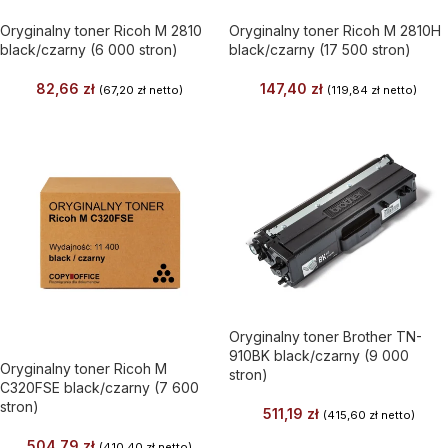
Oryginalny toner Ricoh M 2810
Oryginalny toner Ricoh M 2810H
black/czarny (6 000 stron)
black/czarny (17 500 stron)
82,66
zł
147,40
zł
(
67,20
zł
netto)
(
119,84
zł
netto)
Oryginalny toner Brother TN-
910BK black/czarny (9 000
Oryginalny toner Ricoh M
stron)
C320FSE black/czarny (7 600
stron)
511,19
zł
(
415,60
zł
netto)
504,79
zł
(
410,40
zł
netto)