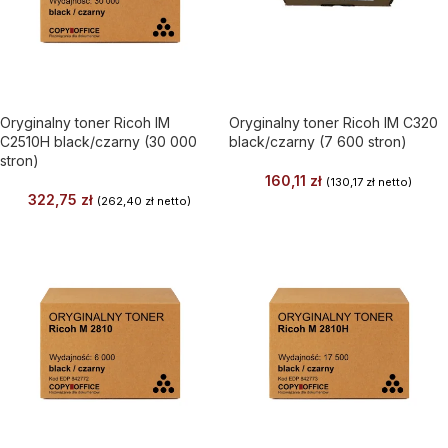
Oryginalny toner Ricoh IM
Oryginalny toner Ricoh IM C320
C2510H black/czarny (30 000
black/czarny (7 600 stron)
stron)
160,11
zł
(
130,17
zł
netto)
322,75
zł
(
262,40
zł
netto)