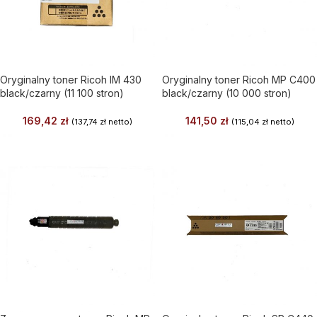
Oryginalny toner Ricoh IM 430
Oryginalny toner Ricoh MP C400
black/czarny (11 100 stron)
black/czarny (10 000 stron)
169,42
zł
141,50
zł
(
137,74
zł
netto)
(
115,04
zł
netto)