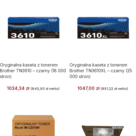
Oryginalna kaseta z tonerem
Oryginalna kaseta z tonerem
Brother TN3610 – czarny (18 000
Brother TN3610XL – czarny (25
stron)
000 stron)
1034,34
zł
1047,00
zł
(
840,93
zł
netto)
(
851,22
zł
netto)