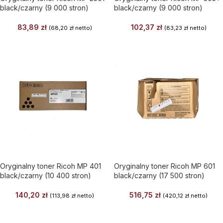
black/czarny (9 000 stron)
black/czarny (9 000 stron)
83,89
zł
102,37
zł
(
68,20
zł
netto)
(
83,23
zł
netto)
Oryginalny toner Ricoh MP 401
Oryginalny toner Ricoh MP 601
black/czarny (10 400 stron)
black/czarny (17 500 stron)
140,20
zł
516,75
zł
(
113,98
zł
netto)
(
420,12
zł
netto)