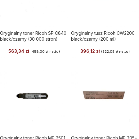
Oryginalny toner Ricoh SP C840
Oryginalny tusz Ricoh CW2200
black/czarny (30 000 stron)
black/czarny (200 ml)
563,34
zł
396,12
zł
(
458,00
zł
netto)
(
322,05
zł
netto)
Oryginalny toner Ricoh MP 2501
Oryginalny toner Ricoh MP 305+