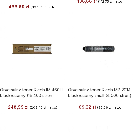
138,68
zł
(
112,75
zł
netto)
488,69
zł
(
397,31
zł
netto)
Oryginalny toner Ricoh IM 460H
Oryginalny toner Ricoh MP 2014
black/czarny (15 400 stron)
black/czarny small (4 000 stron)
248,99
zł
69,32
zł
(
202,43
zł
netto)
(
56,36
zł
netto)