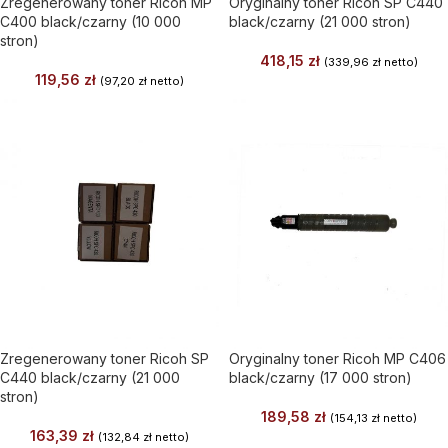
Zregenerowany toner Ricoh MP
Oryginalny toner Ricoh SP C440
C400 black/czarny (10 000
black/czarny (21 000 stron)
stron)
418,15
zł
(
339,96
zł
netto)
119,56
zł
(
97,20
zł
netto)
Zregenerowany toner Ricoh SP
Oryginalny toner Ricoh MP C406
C440 black/czarny (21 000
black/czarny (17 000 stron)
stron)
189,58
zł
(
154,13
zł
netto)
163,39
zł
(
132,84
zł
netto)