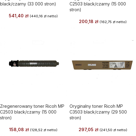
black/czarny (33 000 stron)
C2503 black/czarny (15 000
stron)
541,40
zł
(
440,16
zł
netto)
200,18
zł
(
162,75
zł
netto)
Zregenerowany toner Ricoh MP
Oryginalny toner Ricoh MP
C2503 black/czarny (15 000
C3503 black/czarny (29 500
stron)
stron)
158,08
zł
297,05
zł
(
128,52
zł
netto)
(
241,50
zł
netto)