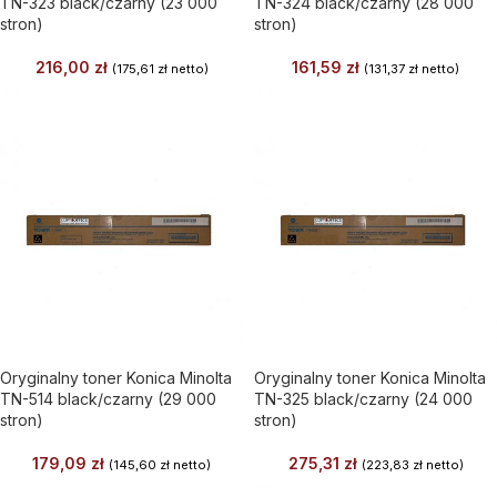
TN-323 black/czarny (23 000
TN-324 black/czarny (28 000
stron)
stron)
216,00
zł
161,59
zł
(
175,61
zł
netto)
(
131,37
zł
netto)
Oryginalny toner Konica Minolta
Oryginalny toner Konica Minolta
TN-514 black/czarny (29 000
TN-325 black/czarny (24 000
stron)
stron)
179,09
zł
275,31
zł
(
145,60
zł
netto)
(
223,83
zł
netto)