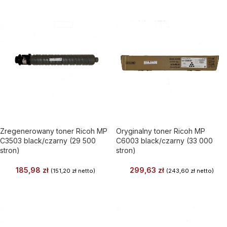
Zregenerowany toner Ricoh MP
Oryginalny toner Ricoh MP
C3503 black/czarny (29 500
C6003 black/czarny (33 000
stron)
stron)
185,98
zł
299,63
zł
(
151,20
zł
netto)
(
243,60
zł
netto)