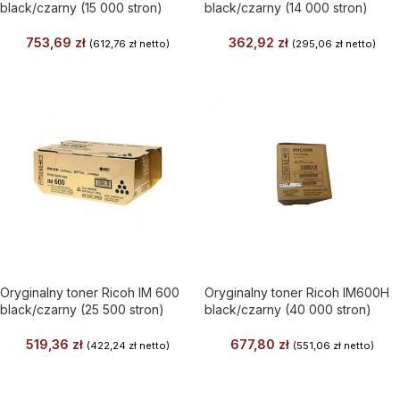
black/czarny (15 000 stron)
black/czarny (14 000 stron)
753,69
zł
362,92
zł
(
612,76
zł
netto)
(
295,06
zł
netto)
Oryginalny toner Ricoh IM 600
Oryginalny toner Ricoh IM600H
black/czarny (25 500 stron)
black/czarny (40 000 stron)
519,36
zł
677,80
zł
(
422,24
zł
netto)
(
551,06
zł
netto)