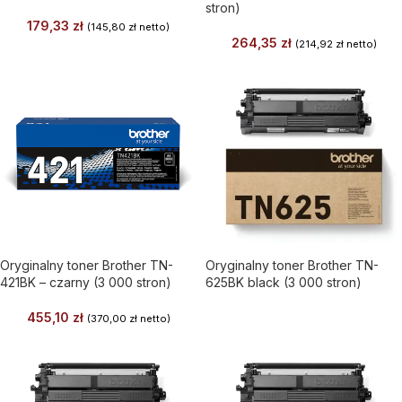
stron)
179,33
zł
(
145,80
zł
netto)
264,35
zł
(
214,92
zł
netto)
Oryginalny toner Brother TN-
Oryginalny toner Brother TN-
421BK – czarny (3 000 stron)
625BK black (3 000 stron)
455,10
zł
(
370,00
zł
netto)