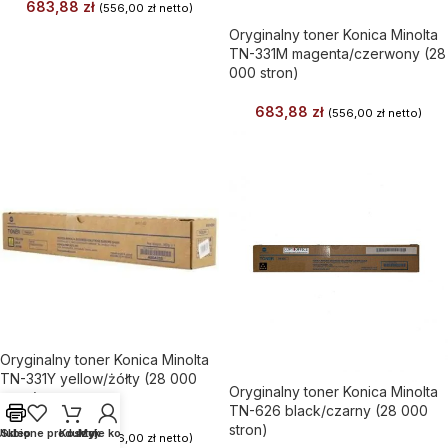
683,88
zł
(
556,00
zł
netto)
Oryginalny toner Konica Minolta
TN-331M magenta/czerwony (28
000 stron)
683,88
zł
(
556,00
zł
netto)
Oryginalny toner Konica Minolta
TN-331Y yellow/żółty (28 000
Oryginalny toner Konica Minolta
stron)
TN-626 black/czarny (28 000
stron)
Ulubione produkty
Sklep
Koszyk
Moje konto
683,88
zł
(
556,00
zł
netto)