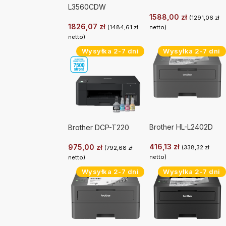
L3560CDW
1588,00
zł
(
1291,06
zł
1826,07
zł
(
1484,61
zł
netto)
netto)
Wysyłka 2-7 dni
Wysyłka 2-7 dni
Brother HL-L2402D
Brother DCP-T220
416,13
zł
975,00
zł
(
338,32
zł
(
792,68
zł
netto)
netto)
Wysyłka 2-7 dni
Wysyłka 2-7 dni