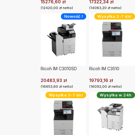
15276,60
zł
17322,34
zł
(
12420,00
zł
netto)
(
14083,20
zł
netto)
Nowość !
Wysyłka 2-7 dni
Ricoh IM C3010SD
Ricoh IM C3510
20483,93
zł
19793,16
zł
(
16653,60
zł
netto)
(
16092,00
zł
netto)
Wysyłka 2-7 dni
Wysyłka w 24h