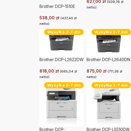
627,00
zł
(
509,76
zł
Brother DCP-1510E
netto)
538,00
zł
(
437,40
zł
netto)
Wysyłka 2-7 dni
Wysyłka 2-7 dni
Brother DCP-L2622DW
Brother DCP-L2640DN
818,00
zł
875,00
zł
(
665,04
zł
(
711,38
zł
netto)
netto)
Wysyłka 2-7 dni
Wysyłka 2-7 dni
Brother DCP-
Brother DCP-L5510DW