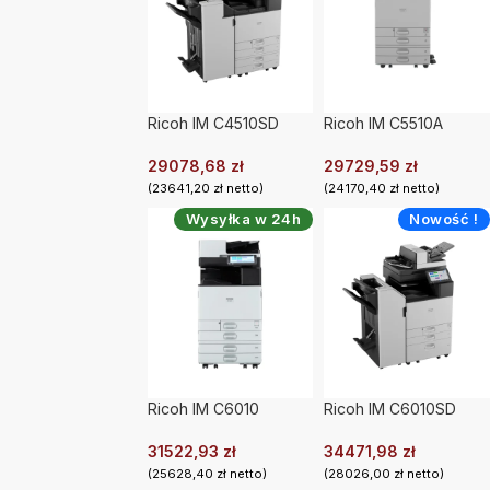
Ricoh IM C4510SD
Ricoh IM C5510A
29078,68
zł
29729,59
zł
(
23641,20
zł
netto)
(
24170,40
zł
netto)
Wysyłka w 24h
Nowość !
Ricoh IM C6010
Ricoh IM C6010SD
31522,93
zł
34471,98
zł
(
25628,40
zł
netto)
(
28026,00
zł
netto)