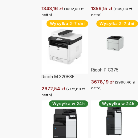
1343,16
zł
1359,15
zł
(
1092,00
zł
(
1105,00
zł
netto)
netto)
Wysyłka 2-7 dni
Wysyłka 2-7 dni
Ricoh P C375
Ricoh M 320FSE
3678,19
zł
(
2990,40
zł
2672,54
zł
netto)
(
2172,80
zł
netto)
Wysyłka w 24h
Wysyłka w 24h