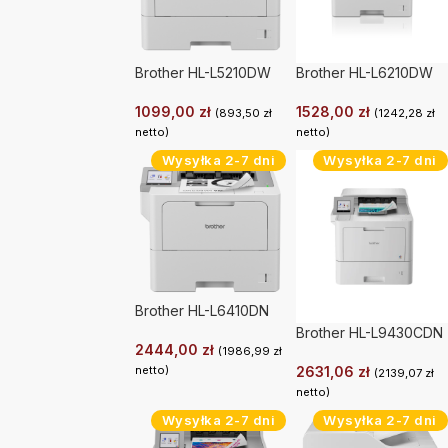
Brother HL-L5210DW
Brother HL-L6210DW
1099,00
zł
1528,00
zł
(
893,50
zł
(
1242,28
zł
netto)
netto)
Wysyłka 2-7 dni
Wysyłka 2-7 dni
Brother HL-L6410DN
Brother HL-L9430CDN
2444,00
zł
(
1986,99
zł
2631,06
zł
netto)
(
2139,07
zł
netto)
Wysyłka 2-7 dni
Wysyłka 2-7 dni