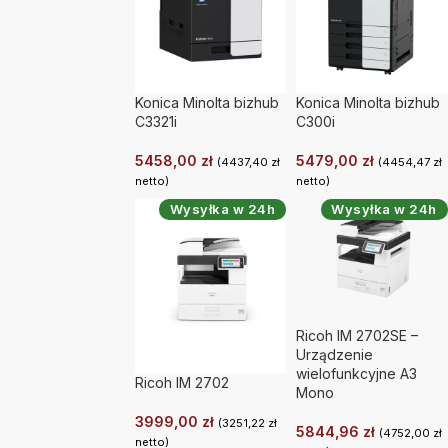
Konica Minolta bizhub
Konica Minolta bizhub
C3321i
C300i
5458,00
zł
5479,00
zł
(
4437,40
zł
(
4454,47
zł
netto)
netto)
Wysyłka w 24h
Wysyłka w 24h
Ricoh IM 2702SE –
Urządzenie
wielofunkcyjne A3
Ricoh IM 2702
Mono
3999,00
zł
(
3251,22
zł
5844,96
zł
(
4752,00
zł
netto)