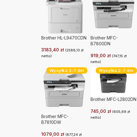
Brother HL-L9470CDN
Brother MFC-
B7800DN
3183,40
zł
(
2588,13
zł
919,00
zł
netto)
(
747,15
zł
netto)
Wysyłka 2-7 dni
Wysyłka 2-7 dni
Brother MFC-L2802DN
745,00
zł
(
605,69
zł
Brother MFC-
netto)
B7810DW
1079,00
zł
(
877,24
zł