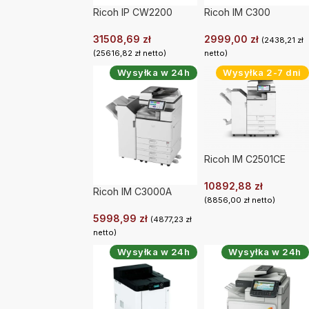
Ricoh IP CW2200
Ricoh IM C300
31508,69
zł
2999,00
zł
(
2438,21
zł
(
25616,82
zł
netto)
netto)
Wysyłka w 24h
Wysyłka 2-7 dni
Ricoh IM C2501CE
10892,88
zł
Ricoh IM C3000A
(
8856,00
zł
netto)
5998,99
zł
(
4877,23
zł
netto)
Wysyłka w 24h
Wysyłka w 24h