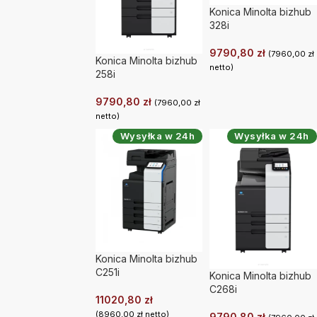
Konica Minolta bizhub
328i
9790,80
zł
(
7960,00
zł
Konica Minolta bizhub
netto)
258i
9790,80
zł
(
7960,00
zł
netto)
Wysyłka w 24h
Wysyłka w 24h
Konica Minolta bizhub
C251i
Konica Minolta bizhub
C268i
11020,80
zł
(
8960,00
zł
netto)
9790,80
zł