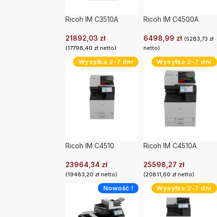
Ricoh IM C3510A
Ricoh IM C4500A
21892,03
zł
6498,99
zł
(
5283,73
zł
(
17798,40
zł
netto)
netto)
Wysyłka 2-7 dni
Wysyłka 2-7 dni
Ricoh IM C4510
Ricoh IM C4510A
23964,34
zł
25598,27
zł
(
19483,20
zł
netto)
(
20811,60
zł
netto)
Nowość !
Wysyłka 2-7 dni