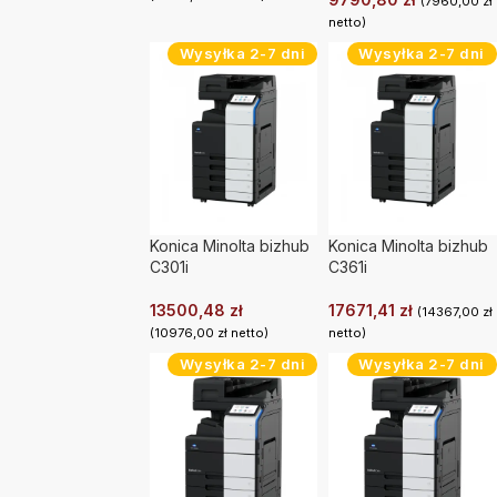
(
7960,00
zł
netto)
Wysyłka 2-7 dni
Wysyłka 2-7 dni
Konica Minolta bizhub
Konica Minolta bizhub
C301i
C361i
13500,48
zł
17671,41
zł
(
14367,00
zł
(
10976,00
zł
netto)
netto)
Wysyłka 2-7 dni
Wysyłka 2-7 dni