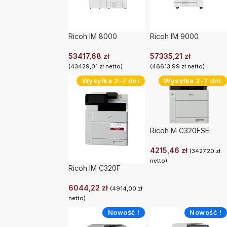
Ricoh IM 8000
Ricoh IM 9000
53417,68
zł
57335,21
zł
(
43429,01
zł
netto)
(
46613,99
zł
netto)
Wysyłka 2-7 dni
Wysyłka 2-7 dni
Ricoh M C320FSE
4215,46
zł
(
3427,20
zł
netto)
Ricoh IM C320F
6044,22
zł
(
4914,00
zł
netto)
Nowość !
Nowość !