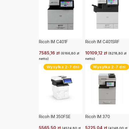
Ricoh IM C401F
Ricoh IM C401SRF
7585,16
zł
10109,12
zł
(
6166,80
zł
(
8218,80
zł
netto)
netto)
Wysyłka 2-7 dni
Wysyłka 2-7 dni
Ricoh IM 350FSE
Ricoh IM 370
5565,50
zł
5225,04
zł
(
4524,80
zł
(
4248,00
zł