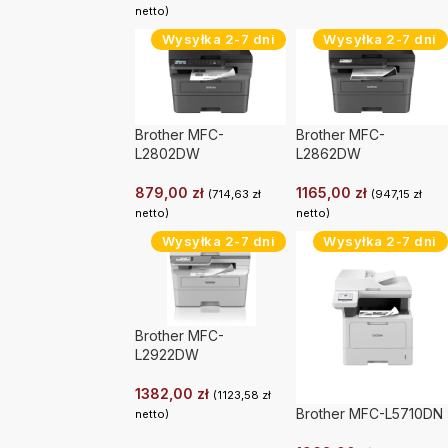
netto)
Wysyłka 2-7 dni
Wysyłka 2-7 dni
Brother MFC-
Brother MFC-
L2802DW
L2862DW
879,00
zł
1165,00
zł
(
714,63
zł
(
947,15
zł
netto)
netto)
Wysyłka 2-7 dni
Wysyłka 2-7 dni
Brother MFC-
L2922DW
1382,00
zł
(
1123,58
zł
Brother MFC-L5710DN
netto)