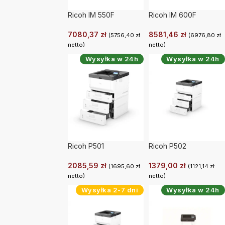
Ricoh IM 550F
Ricoh IM 600F
7080,37
zł
8581,46
zł
(
5756,40
zł
(
6976,80
zł
netto)
netto)
Wysyłka w 24h
Wysyłka w 24h
Ricoh P501
Ricoh P502
2085,59
zł
1379,00
zł
(
1695,60
zł
(
1121,14
zł
netto)
netto)
Wysyłka 2-7 dni
Wysyłka w 24h