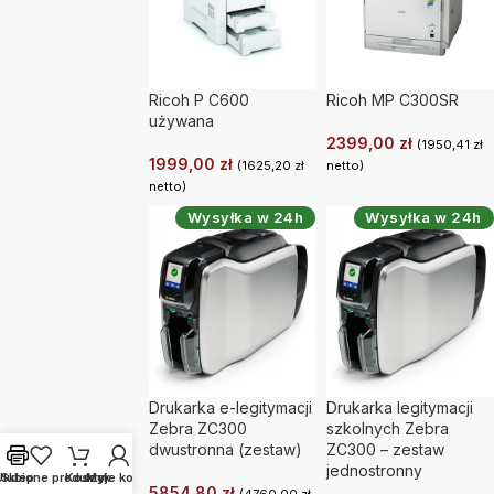
Ricoh P C600
Ricoh MP C300SR
używana
2399,00
zł
(
1950,41
zł
1999,00
zł
(
1625,20
zł
netto)
netto)
Wysyłka w 24h
Wysyłka w 24h
Drukarka e-legitymacji
Drukarka legitymacji
Zebra ZC300
szkolnych Zebra
dwustronna (zestaw)
ZC300 – zestaw
jednostronny
Ulubione produkty
Sklep
Koszyk
Moje konto
5854,80
zł