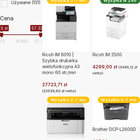
Wysyłka 2-7 dni
Wysyłka w 24h
Używane
(131)
Cena
3 zł
57 336 zł
373
28 855
57 336
Ricoh IM 6010 |
Ricoh IM 2500
Szybka drukarka
wielofunkcyjna A3
4299,00
zł
(
3495,12
zł
mono 60 str./min
netto)
27723,71
zł
(
22539,60
zł
netto)
Wysyłka 2-7 dni
Wysyłka 2-7 dni
Brother DCP-L2600D