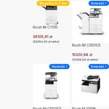
Wysyłka 2-7 dni
Nowość !
Ricoh IM C7010
36105,91
zł
(
29354,40
zł
netto)
Ricoh IM C3501CE
15320,88
zł
(
12456,00
zł
netto)
Nowość !
Nowość !
Ricoh IM C5501CE
Ricoh M 2310N