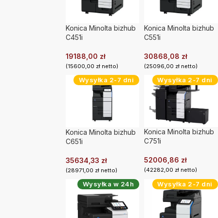
Konica Minolta bizhub
Konica Minolta bizhub
C451i
C551i
19188,00
zł
30868,08
zł
(
15600,00
zł
netto)
(
25096,00
zł
netto)
Wysyłka 2-7 dni
Wysyłka 2-7 dni
Konica Minolta bizhub
Konica Minolta bizhub
C751i
C651i
52006,86
zł
35634,33
zł
(
42282,00
zł
netto)
(
28971,00
zł
netto)
Wysyłka w 24h
Wysyłka 2-7 dni