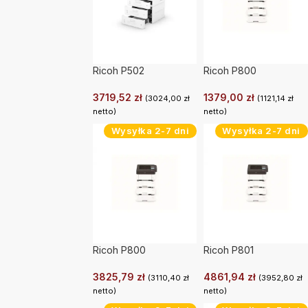
Ricoh P502
Ricoh P800
3719,52
zł
1379,00
zł
(
3024,00
zł
(
1121,14
zł
netto)
netto)
Wysyłka 2-7 dni
Wysyłka 2-7 dni
Ricoh P800
Ricoh P801
3825,79
zł
4861,94
zł
(
3110,40
zł
(
3952,80
zł
netto)
netto)