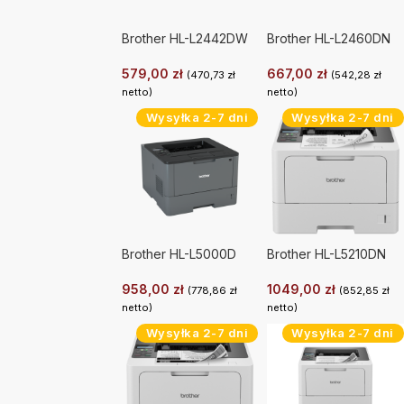
Brother HL-L2442DW
Brother HL-L2460DN
579,00
zł
667,00
zł
(
470,73
zł
(
542,28
zł
netto)
netto)
Wysyłka 2-7 dni
Wysyłka 2-7 dni
Brother HL-L5000D
Brother HL-L5210DN
958,00
zł
1049,00
zł
(
778,86
zł
(
852,85
zł
netto)
netto)
Wysyłka 2-7 dni
Wysyłka 2-7 dni