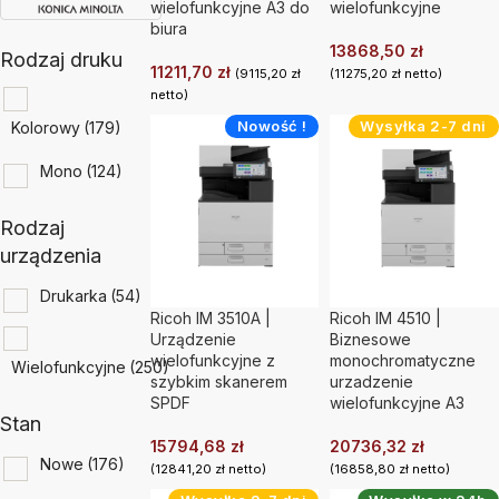
wielofunkcyjne A3 do
wielofunkcyjne
biura
13868,50
zł
Rodzaj druku
11211,70
zł
(
9115,20
zł
(
11275,20
zł
netto)
netto)
Nowość !
Wysyłka 2-7 dni
Kolorowy
(179)
Mono
(124)
Rodzaj
urządzenia
Drukarka
(54)
Ricoh IM 3510A |
Ricoh IM 4510 |
Urządzenie
Biznesowe
wielofunkcyjne z
monochromatyczne
Wielofunkcyjne
(250)
szybkim skanerem
urzadzenie
SPDF
wielofunkcyjne A3
Stan
15794,68
zł
20736,32
zł
Nowe
(176)
(
12841,20
zł
netto)
(
16858,80
zł
netto)