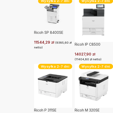
Wysyłka 2-7 dni
Wysyłka 2-7 dni
Ricoh SP 8400SE
11544,29
zł
(
9385,60
zł
Ricoh IP C8500
netto)
14027,90
zł
(
11404,80
zł
netto)
Wysyłka 2-7 dni
Wysyłka 2-7 dni
Ricoh P 311SE
Ricoh M 320SE