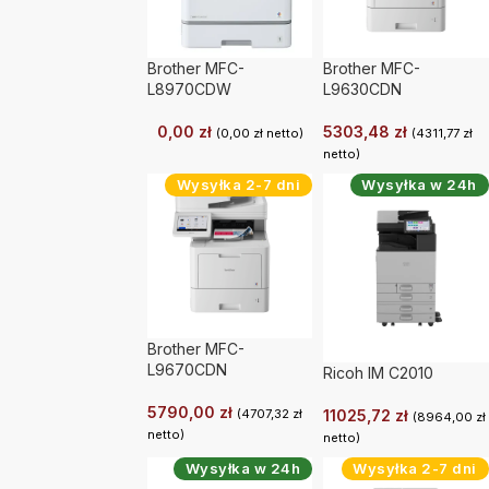
Brother MFC-
Brother MFC-
L8970CDW
L9630CDN
0,00
zł
5303,48
zł
(
0,00
zł
netto)
(
4311,77
zł
netto)
Wysyłka 2-7 dni
Wysyłka w 24h
Brother MFC-
L9670CDN
Ricoh IM C2010
5790,00
zł
11025,72
zł
(
4707,32
zł
(
8964,00
zł
netto)
netto)
Wysyłka w 24h
Wysyłka 2-7 dni