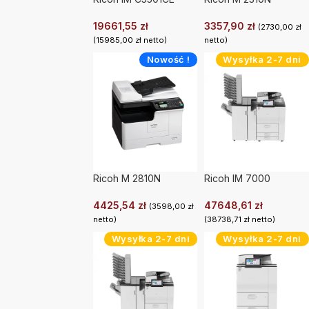
19661,55
zł
3357,90
zł
(
2730,00
zł
(
15985,00
zł
netto)
netto)
Nowość !
Wysyłka 2-7 dni
Ricoh M 2810N
Ricoh IM 7000
4425,54
zł
47648,61
zł
(
3598,00
zł
netto)
(
38738,71
zł
netto)
Wysyłka 2-7 dni
Wysyłka 2-7 dni