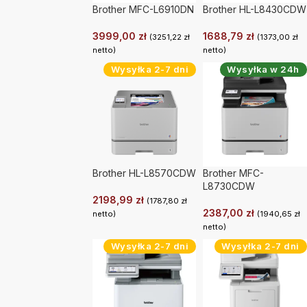
Brother MFC-L6910DN
Brother HL-L8430CDW
3999,00
zł
1688,79
zł
(
3251,22
zł
(
1373,00
zł
netto)
netto)
Wysyłka 2-7 dni
Wysyłka w 24h
Brother HL-L8570CDW
Brother MFC-
L8730CDW
2198,99
zł
(
1787,80
zł
2387,00
zł
netto)
(
1940,65
zł
netto)
Wysyłka 2-7 dni
Wysyłka 2-7 dni