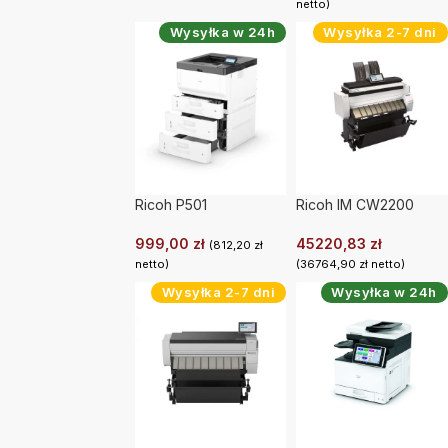
netto)
Wysyłka w 24h
Wysyłka 2-7 dni
Ricoh P501
Ricoh IM CW2200
999,00
zł
45220,83
zł
(
812,20
zł
netto)
(
36764,90
zł
netto)
Wysyłka 2-7 dni
Wysyłka w 24h