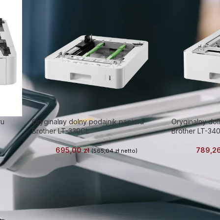
ru
Oryginalny dolny podajnik papieru
Oryginalny dol
Brother LT-330CL
Brother LT-34
695,00
zł
789,2
(
565,04
zł
netto)