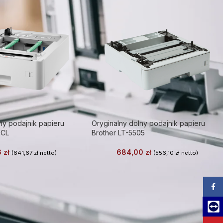
ny podajnik papieru
Oryginalny dolny podajnik papieru
0CL
Brother LT-5505
6
zł
684,00
zł
(
641,67
zł
netto)
(
556,10
zł
netto)
Zalog
Team