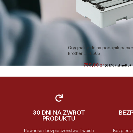
Oryginalny dolny podajnik papie
Brother LT-6505
759,00
zł
(
617,07
zł
netto)
30 DNI NA ZWROT
BEZ
PRODUKTU
Pewność i bezpieczeństwo Twoich
Bezpiecz