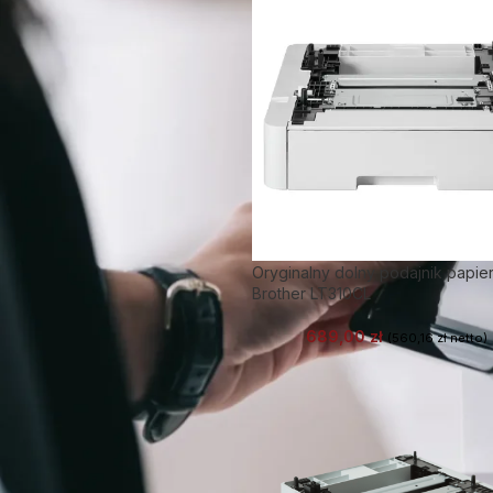
Oryginalny dolny podajnik papie
Brother LT310CL
689,00
zł
(
560,16
zł
netto)