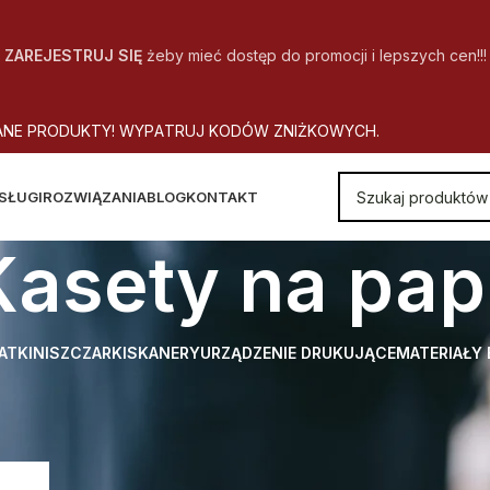
ZAREJESTRUJ SIĘ
żeby mieć dostęp do promocji i lepszych cen!!!
A
N
E
P
R
O
D
U
K
T
Y
!
W
Y
P
A
T
R
U
J
K
O
D
Ó
W
Z
N
I
Ż
K
O
W
Y
C
H
.
SŁUGI
ROZWIĄZANIA
BLOG
KONTAKT
Kasety na pap
ATKI
NISZCZARKI
SKANERY
URZĄDZENIE DRUKUJĄCE
MATERIAŁY
a
Kasety na papier