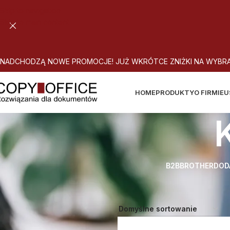
Skip to navigation
Skip to main content
N
A
D
C
H
O
D
Z
Ą
N
O
W
E
P
R
O
M
O
C
J
E
!
J
U
Ż
W
K
R
Ó
T
C
E
Z
N
I
Ż
K
I
N
A
W
Y
B
R
HOME
PRODUKTY
O FIRMIE
U
B2B
BROTHER
DOD
Strona główna
Brother
Akcesori