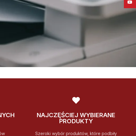
YouT
NYCH
NAJCZĘŚCIEJ WYBIERANE
PRODUKTY
ów
Szeroki wybór produktów, które podbiły