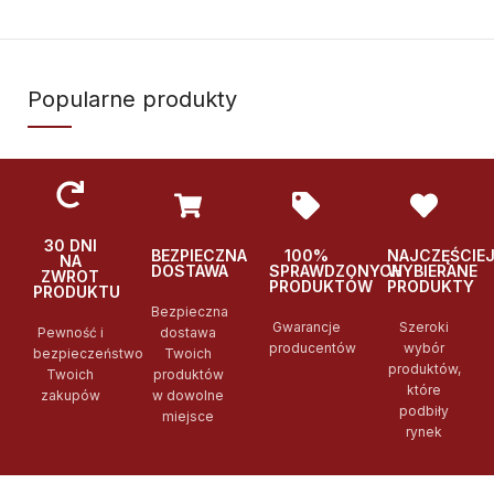
Popularne produkty
30 DNI
BEZPIECZNA
100%
NAJCZĘŚCIE
NA
DOSTAWA
SPRAWDZONYCH
WYBIERANE
ZWROT
PRODUKTÓW
PRODUKTY
PRODUKTU
Bezpieczna
Gwarancje
Szeroki
Pewność i
dostawa
producentów
wybór
bezpieczeństwo
Twoich
produktów,
Twoich
produktów
które
zakupów
w dowolne
podbiły
miejsce
rynek