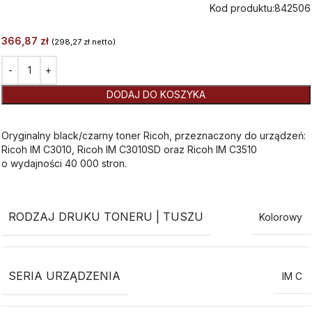
Kod produktu:
842506
366,87
zł
(
298,27
zł
netto)
Alternative:
DODAJ DO KOSZYKA
Oryginalny black/czarny toner Ricoh, przeznaczony do urządzeń:
Ricoh IM C3010, Ricoh IM C3010SD oraz Ricoh IM C3510
o wydajności 40 000 stron.
RODZAJ DRUKU TONERU | TUSZU
Kolorowy
SERIA URZĄDZENIA
IM C