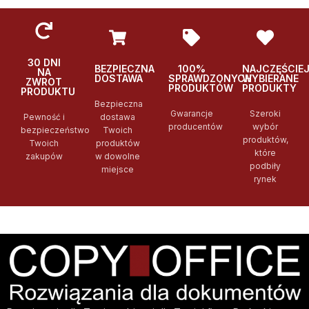
30 DNI
BEZPIECZNA
100%
NAJCZĘŚCIE
NA
DOSTAWA
SPRAWDZONYCH
WYBIERANE
ZWROT
PRODUKTÓW
PRODUKTY
PRODUKTU
Bezpieczna
Gwarancje
Szeroki
Pewność i
dostawa
producentów
wybór
bezpieczeństwo
Twoich
produktów,
Twoich
produktów
które
zakupów
w dowolne
podbiły
miejsce
rynek