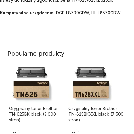
należy do rodziny zgodności: Seria TN-625/625xl/625xll.
Kompatybilne urządzenia:
DCP-L8790CDW, HL-L8570CDW,
Popularne produkty
Oryginalny toner Brother
Oryginalny toner Brother
Or
TN-625BK black (3 000
TN-625BKXXL black (7 500
TN
stron)
stron)
str