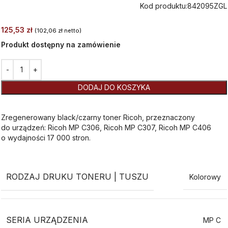
Kod produktu:
842095ZGL
125,53
zł
(
102,06
zł
netto)
Produkt dostępny na zamówienie
Alternative:
DODAJ DO KOSZYKA
Zregenerowany black/czarny toner Ricoh, przeznaczony
do urządzeń: Ricoh MP C306, Ricoh MP C307, Ricoh MP C406
o wydajności 17 000 stron.
RODZAJ DRUKU TONERU | TUSZU
Kolorowy
SERIA URZĄDZENIA
MP C