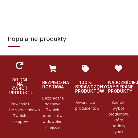
Popularne produkty
30 DNI
BEZPIECZNA
100%
NAJCZĘŚCIE
NA
DOSTAWA
SPRAWDZONYCH
WYBIERANE
ZWROT
PRODUKTÓW
PRODUKTY
PRODUKTU
Bezpieczna
Gwarancje
Szeroki
Pewność i
dostawa
producentów
wybór
bezpieczeństwo
Twoich
produktów,
Twoich
produktów
które
zakupów
w dowolne
podbiły
miejsce
rynek