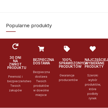
Popularne produkty
30 DNI
BEZPIECZNA
100%
NAJCZĘŚCIE
NA
DOSTAWA
SPRAWDZONYCH
WYBIERANE
ZWROT
PRODUKTÓW
PRODUKTY
PRODUKTU
Bezpieczna
Gwarancje
Szeroki
Pewność i
dostawa
producentów
wybór
bezpieczeństwo
Twoich
produktów,
Twoich
produktów
które
zakupów
w dowolne
podbiły
miejsce
rynek