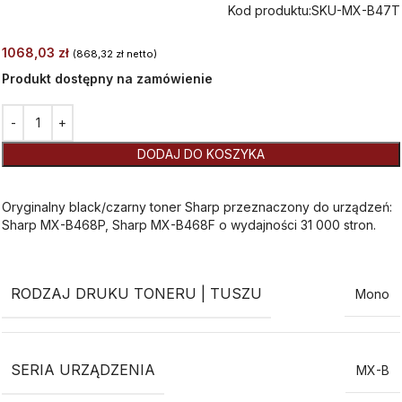
Kod produktu:
SKU-MX-B47T
1068,03
zł
(
868,32
zł
netto)
Produkt dostępny na zamówienie
Alternative:
DODAJ DO KOSZYKA
Oryginalny black/czarny toner Sharp przeznaczony do urządzeń:
Sharp MX-B468P, Sharp MX-B468F o wydajności 31 000 stron.
RODZAJ DRUKU TONERU | TUSZU
Mono
SERIA URZĄDZENIA
MX-B