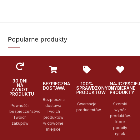
Popularne produkty
30 DNI
BEZPIECZNA
100%
NAJCZĘŚCIE
NA
DOSTAWA
SPRAWDZONYCH
WYBIERANE
ZWROT
PRODUKTÓW
PRODUKTY
PRODUKTU
Bezpieczna
Gwarancje
Szeroki
Pewność i
dostawa
producentów
wybór
bezpieczeństwo
Twoich
produktów,
Twoich
produktów
które
zakupów
w dowolne
podbiły
miejsce
rynek