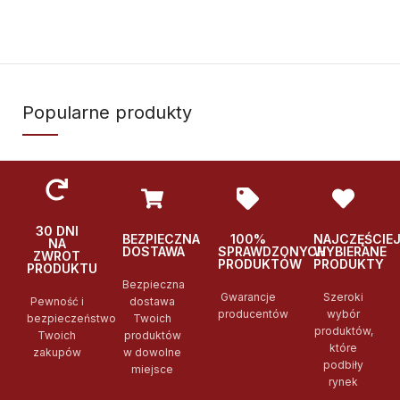
Popularne produkty
30 DNI
BEZPIECZNA
100%
NAJCZĘŚCIE
NA
DOSTAWA
SPRAWDZONYCH
WYBIERANE
ZWROT
PRODUKTÓW
PRODUKTY
PRODUKTU
Bezpieczna
Gwarancje
Szeroki
Pewność i
dostawa
producentów
wybór
bezpieczeństwo
Twoich
produktów,
Twoich
produktów
które
zakupów
w dowolne
podbiły
miejsce
rynek