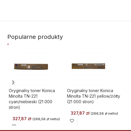
Popularne produkty
Oryginalny toner Konica
Oryginalny toner Konica
Or
Minolta TN-221
Minolta TN-221 yellow/żółty
Mi
cyan/niebieski (21 000
(21 000 stron)
ma
stron)
str
327,87
zł
(
266,56
zł
netto)
327,87
zł
(
266,56
zł
netto)