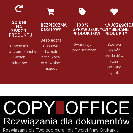
30 DNI
BEZPIECZNA
100%
NAJCZĘŚCIE
NA
DOSTAWA
SPRAWDZONYCH
WYBIERANE
ZWROT
PRODUKTÓW
PRODUKTY
PRODUKTU
Bezpieczna
Gwarancje
Szeroki
Pewność i
dostawa
producentów
wybór
bezpieczeństwo
Twoich
produktów,
Twoich
produktów
które
zakupów
w dowolne
podbiły
miejsce
rynek
Rozwiązania dla Twojego biura i dla Twojej firmy. Drukarki,