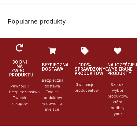
Popularne produkty
30 DNI
BEZPIECZNA
100%
NAJCZĘŚCIE
NA
DOSTAWA
SPRAWDZONYCH
WYBIERANE
ZWROT
PRODUKTÓW
PRODUKTY
PRODUKTU
Bezpieczna
Gwarancje
Szeroki
Pewność i
dostawa
producentów
wybór
bezpieczeństwo
Twoich
produktów,
Twoich
produktów
które
zakupów
w dowolne
podbiły
miejsce
rynek