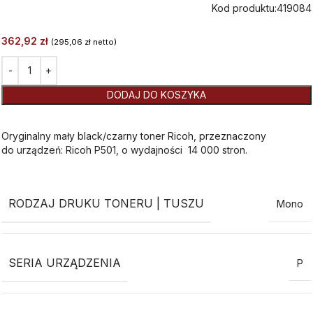
Kod produktu:
419084
362,92
zł
(
295,06
zł
netto)
Alternative:
DODAJ DO KOSZYKA
Oryginalny mały black/czarny toner Ricoh, przeznaczony
do urządzeń: Ricoh P501, o wydajności 14 000 stron.
RODZAJ DRUKU TONERU | TUSZU
Mono
SERIA URZĄDZENIA
P