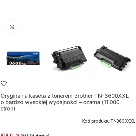
Kliknij aby powiększyć
Oryginalna kaseta z tonerem Brother TN-3600XXL
o bardzo wysokiej wydajności – czarna (11 000
stron)
Kod produktu:
TN3600XXL
818,61
zł
(
665,54
zł
netto)