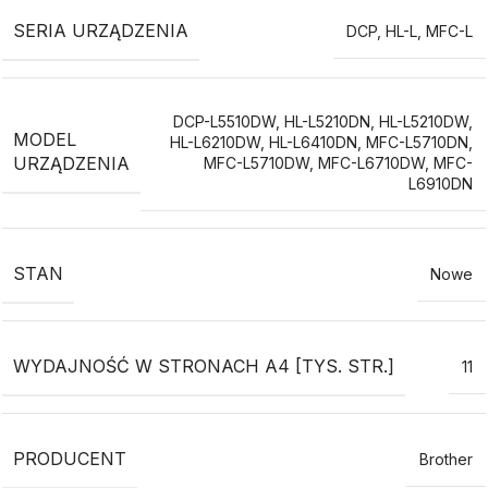
SERIA URZĄDZENIA
DCP
,
HL-L
,
MFC-L
DCP-L5510DW
,
HL-L5210DN
,
HL-L5210DW
,
MODEL
HL-L6210DW
,
HL-L6410DN
,
MFC-L5710DN
,
URZĄDZENIA
MFC-L5710DW
,
MFC-L6710DW
,
MFC-
L6910DN
STAN
Nowe
WYDAJNOŚĆ W STRONACH A4 [TYS. STR.]
11
PRODUCENT
Brother