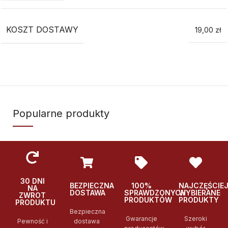
KOSZT DOSTAWY
19,00 zł
Popularne produkty
30 DNI
BEZPIECZNA
100%
NAJCZĘŚCIE
NA
DOSTAWA
SPRAWDZONYCH
WYBIERANE
ZWROT
PRODUKTÓW
PRODUKTY
PRODUKTU
Bezpieczna
Gwarancje
Szeroki
Pewność i
dostawa