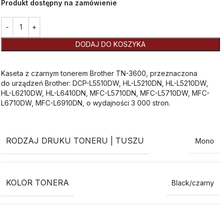
Produkt dostępny na zamówienie
Alternative:
DODAJ DO KOSZYKA
Kaseta z czarnym tonerem Brother TN-3600, przeznaczona
do urządzeń Brother: DCP-L5510DW, HL-L5210DN, HL-L5210DW,
HL-L6210DW, HL-L6410DN, MFC-L5710DN, MFC-L5710DW, MFC-
L6710DW, MFC-L6910DN, o wydajności 3 000 stron.
RODZAJ DRUKU TONERU | TUSZU
Mono
KOLOR TONERA
Black/czarny