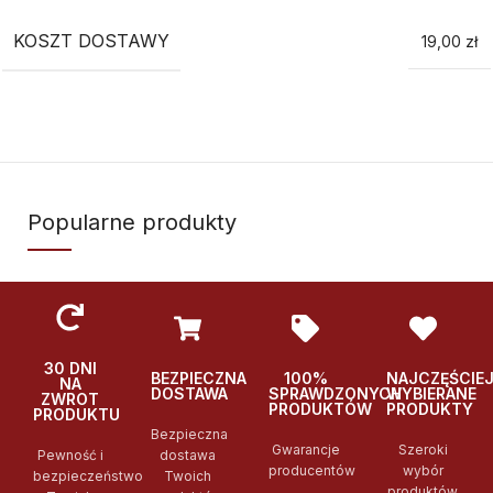
KOSZT DOSTAWY
19,00 zł
Popularne produkty
30 DNI
BEZPIECZNA
100%
NAJCZĘŚCIE
NA
DOSTAWA
SPRAWDZONYCH
WYBIERANE
ZWROT
PRODUKTÓW
PRODUKTY
PRODUKTU
Bezpieczna
Gwarancje
Szeroki
Pewność i
dostawa
producentów
wybór
bezpieczeństwo
Twoich
produktów,