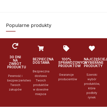
Popularne produkty
30 DNI
BEZPIECZNA
100%
NAJCZĘŚCIE
NA
DOSTAWA
SPRAWDZONYCH
WYBIERANE
ZWROT
PRODUKTÓW
PRODUKTY
PRODUKTU
Bezpieczna
Gwarancje
Szeroki
Pewność i
dostawa
producentów
wybór
bezpieczeństwo
Twoich
produktów,
Twoich
produktów
które
zakupów
w dowolne
podbiły
miejsce
rynek