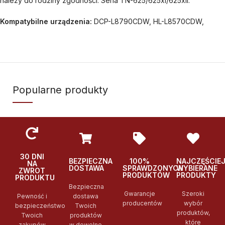
należy do rodziny zgodności: Seria TN-625/625xl/625xll.
Kompatybilne urządzenia:
DCP-L8790CDW, HL-L8570CDW,
Popularne produkty
30 DNI
BEZPIECZNA
100%
NAJCZĘŚCIE
NA
DOSTAWA
SPRAWDZONYCH
WYBIERANE
ZWROT
PRODUKTÓW
PRODUKTY
PRODUKTU
Bezpieczna
Gwarancje
Szeroki
Pewność i
dostawa
producentów
wybór
bezpieczeństwo
Twoich
produktów,
Twoich
produktów
które
zakupów
w dowolne