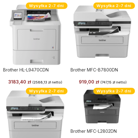
Wysyłka 2-7 dni
Wysyłka 2-7 dni
Brother HL-L9470CDN
Brother MFC-B7800DN
3183,40
zł
919,00
zł
(
2588,13
zł
netto)
(
747,15
zł
netto)
Wysyłka 2-7 dni
Wysyłka 2-7 dni
Brother MFC-L2802DN