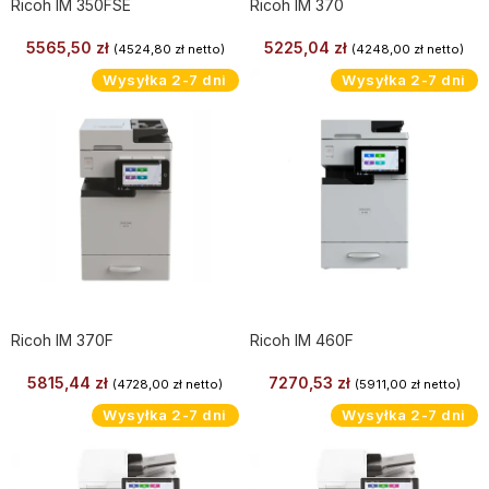
Ricoh IM 350FSE
Ricoh IM 370
5565,50
zł
5225,04
zł
(
4524,80
zł
netto)
(
4248,00
zł
netto)
Wysyłka 2-7 dni
Wysyłka 2-7 dni
Ricoh IM 370F
Ricoh IM 460F
5815,44
zł
7270,53
zł
(
4728,00
zł
netto)
(
5911,00
zł
netto)
Wysyłka 2-7 dni
Wysyłka 2-7 dni