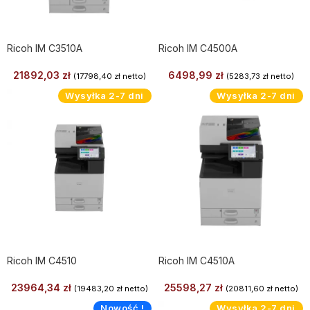
Ricoh IM C3510A
Ricoh IM C4500A
21892,03
zł
6498,99
zł
(
17798,40
zł
netto)
(
5283,73
zł
netto)
Wysyłka 2-7 dni
Wysyłka 2-7 dni
Ricoh IM C4510
Ricoh IM C4510A
23964,34
zł
25598,27
zł
(
19483,20
zł
netto)
(
20811,60
zł
netto)
Nowość !
Wysyłka 2-7 dni