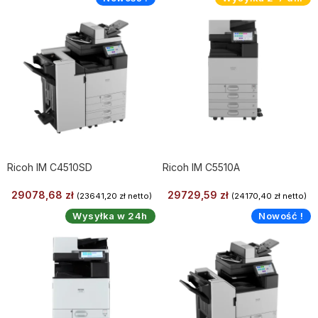
Ricoh IM C4510SD
Ricoh IM C5510A
29078,68
zł
29729,59
zł
(
23641,20
zł
netto)
(
24170,40
zł
netto)
Wysyłka w 24h
Nowość !