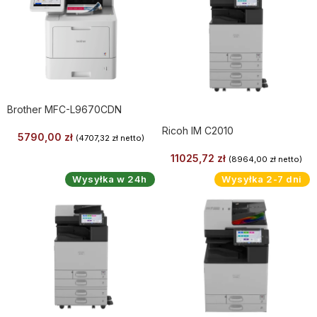
Brother MFC-L9670CDN
Ricoh IM C2010
5790,00
zł
(
4707,32
zł
netto)
11025,72
zł
(
8964,00
zł
netto)
Wysyłka w 24h
Wysyłka 2-7 dni