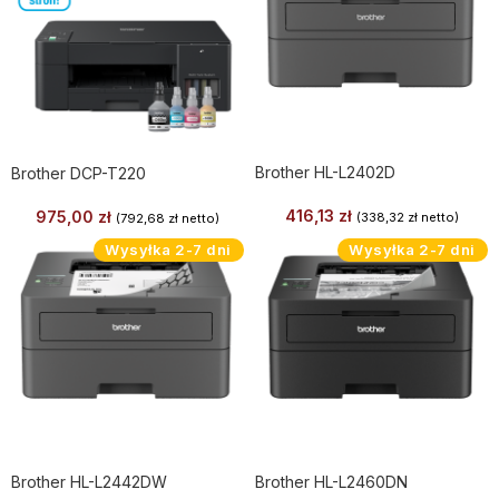
Brother HL-L2402D
Brother DCP-T220
416,13
zł
975,00
zł
(
338,32
zł
netto)
(
792,68
zł
netto)
Wysyłka 2-7 dni
Wysyłka 2-7 dni
Brother HL-L2442DW
Brother HL-L2460DN