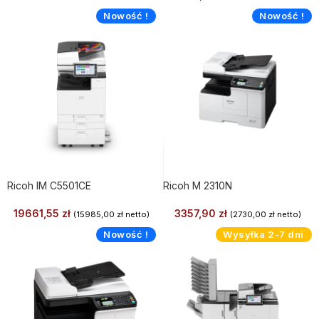
Nowość !
Nowość !
Ricoh IM C5501CE
Ricoh M 2310N
19661,55
zł
3357,90
zł
(
15985,00
zł
netto)
(
2730,00
zł
netto)
Nowość !
Wysyłka 2-7 dni