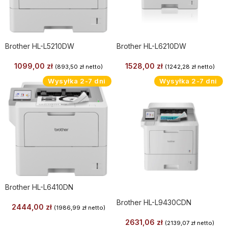
Brother HL-L5210DW
Brother HL-L6210DW
1099,00
zł
1528,00
zł
(
893,50
zł
netto)
(
1242,28
zł
netto)
Wysyłka 2-7 dni
Wysyłka 2-7 dni
Brother HL-L6410DN
Brother HL-L9430CDN
2444,00
zł
(
1986,99
zł
netto)
2631,06
zł
(
2139,07
zł
netto)