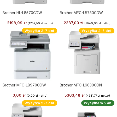
Brother HL-L8570CDW
Brother MFC-L8730CDW
2198,99
zł
2387,00
zł
(
1787,80
zł
netto)
(
1940,65
zł
netto)
Wysyłka 2-7 dni
Wysyłka 2-7 dni
Brother MFC-L8970CDW
Brother MFC-L9630CDN
0,00
zł
5303,48
zł
(
0,00
zł
netto)
(
4311,77
zł
netto)
Wysyłka 2-7 dni
Wysyłka w 24h