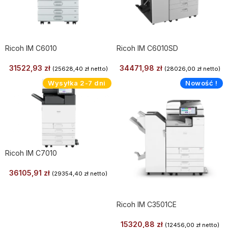
Ricoh IM C6010
Ricoh IM C6010SD
31522,93
zł
34471,98
zł
(
25628,40
zł
netto)
(
28026,00
zł
netto)
Wysyłka 2-7 dni
Nowość !
Ricoh IM C7010
36105,91
zł
(
29354,40
zł
netto)
Ricoh IM C3501CE
15320,88
zł
(
12456,00
zł
netto)