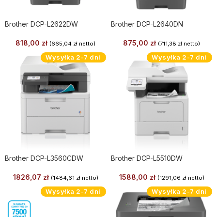
Brother DCP-L2622DW
Brother DCP-L2640DN
818,00
zł
875,00
zł
(
665,04
zł
netto)
(
711,38
zł
netto)
Wysyłka 2-7 dni
Wysyłka 2-7 dni
Brother DCP-L3560CDW
Brother DCP-L5510DW
1826,07
zł
1588,00
zł
(
1484,61
zł
netto)
(
1291,06
zł
netto)
Wysyłka 2-7 dni
Wysyłka 2-7 dni