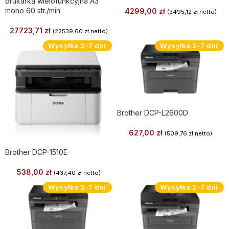
drukarka wielofunkcyjna A3
mono 60 str./min
4299,00
zł
(
3495,12
zł
netto)
27723,71
zł
(
22539,60
zł
netto)
Wysyłka 2-7 dni
Wysyłka 2-7 dni
Brother DCP-L2600D
627,00
zł
(
509,76
zł
netto)
Brother DCP-1510E
538,00
zł
(
437,40
zł
netto)
Wysyłka 2-7 dni
Wysyłka 2-7 dni