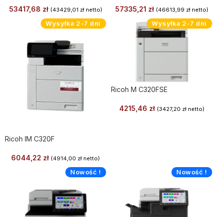
53417,68
zł
57335,21
zł
(
43429,01
zł
netto)
(
46613,99
zł
netto)
Wysyłka 2-7 dni
Wysyłka 2-7 dni
Ricoh M C320FSE
4215,46
zł
(
3427,20
zł
netto)
Ricoh IM C320F
6044,22
zł
(
4914,00
zł
netto)
Nowość !
Nowość !