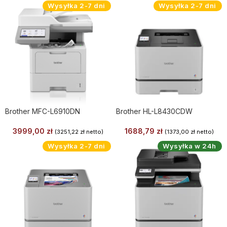
Wysyłka 2-7 dni
Wysyłka 2-7 dni
Brother MFC-L6910DN
Brother HL-L8430CDW
3999,00
zł
1688,79
zł
(
3251,22
zł
netto)
(
1373,00
zł
netto)
Wysyłka 2-7 dni
Wysyłka w 24h