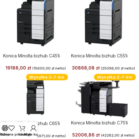
Konica Minolta bizhub C451i
Konica Minolta bizhub C551i
19188,00
zł
30868,08
zł
(
15600,00
zł
netto)
(
25096,00
zł
netto)
Wysyłka 2-7 dni
Wysyłka 2-7 dni
Konica Minolta bizhub C751i
Konica Minolta bizhub C651i
52006,86
zł
Ulubione produkty
Sklep
Koszyk
Moje konto
35634,33
zł
(
42282,00
zł
netto)
(
28971,00
zł
netto)