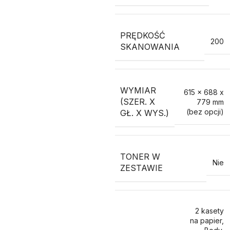
PRĘDKOŚĆ
200
SKANOWANIA
WYMIAR
615 x 688 x
(SZER. X
779 mm
(bez opcji)
GŁ. X WYS.)
TONER W
Nie
ZESTAWIE
2 kasety
na papier
,