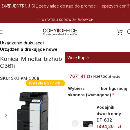
Skip to navigation
ZAREJESTRUJ SIĘ
żeby mieć dostęp do promocji i lepszych cen!!!
Skip to main content
I
Ż
K
O
W
Y
C
H
.
Strona główna
Urządzenie drukujące
Urządzenia drukujące nowe
Wolę Kupić
Konica Minolta bizhub
C361i
17671,41
zł
(
14367,00
zł
netto)
SKU:
SKU-KM-C361i
Wysyłka 2-7 dni
Wybierz konfigurację
skanera (wymagane)
Podajnik
dwustronny
DF-632
1894,20
zł