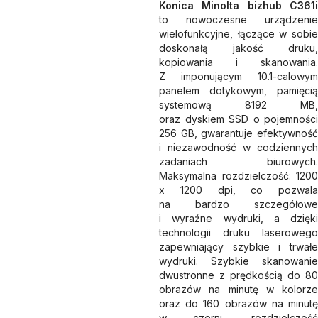
Konica Minolta bizhub C361i
to nowoczesne urządzenie
wielofunkcyjne, łączące w sobie
doskonałą jakość druku,
kopiowania i skanowania.
Z imponującym 10.1-calowym
panelem dotykowym, pamięcią
systemową 8192 MB,
oraz dyskiem SSD o pojemności
256 GB, gwarantuje efektywność
i niezawodność w codziennych
zadaniach biurowych.
Maksymalna rozdzielczość: 1200
x 1200 dpi, co pozwala
na bardzo szczegółowe
i wyraźne wydruki, a dzięki
technologii druku laserowego
zapewniający szybkie i trwałe
wydruki. Szybkie skanowanie
dwustronne z prędkością do 80
obrazów na minutę w kolorze
oraz do 160 obrazów na minutę
w czerni, rozdzielczość