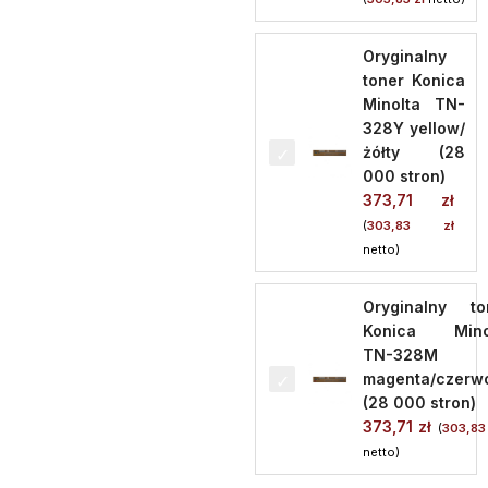
Oryginalny
toner Konica
Minolta TN-
328Y yellow/
żółty (28
000 stron)
373,71
zł
(
303,83
zł
netto)
Oryginalny to
Konica Mino
TN-328M
magenta/czerw
(28 000 stron)
373,71
zł
(
303,8
netto)