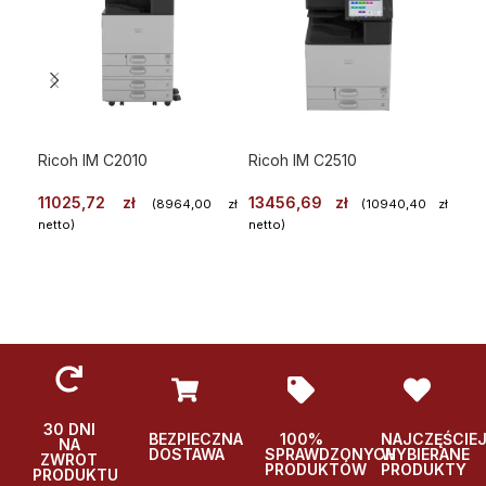
Ricoh IM C2010
Ricoh IM C2510
Ko
11025,72
zł
13456,69
zł
(
8964,00
zł
(
10940,40
zł
C26
netto)
netto)
WYBIERZ
WYBIERZ
97
nett
Podglad
Podglad
Po
30 DNI
BEZPIECZNA
100%
NAJCZĘŚCIE
NA
DOSTAWA
SPRAWDZONYCH
WYBIERANE
ZWROT
PRODUKTÓW
PRODUKTY
PRODUKTU