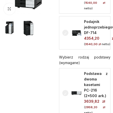
(
1540,00
zł
netto)
Kliknij aby powiększyć
Podajnik
jednoprzebieg
DF-714
4354,20
(
3540,00
zł
netto)
Wybierz rodzaj podstawy
(wymagane)
Podstawa z
dwoma
kasetami
PC-216
(2x500 ark.)
3639,82
zł
(
2959,20
zł
netto)