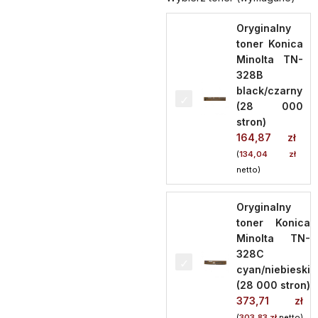
Oryginalny
toner Konica
Minolta TN-
328B
black/czarny
(28 000
stron)
164,87
zł
(
134,04
zł
netto)
Oryginalny
toner Konica
Minolta TN-
328C
cyan/niebieski
(28 000 stron)
373,71
zł
(
303,83
zł
netto)