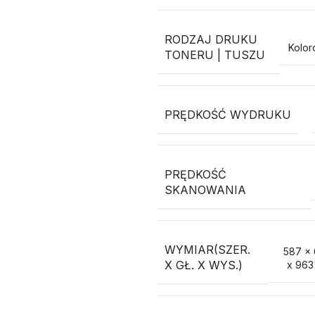
RODZAJ DRUKU
Kolo
TONERU | TUSZU
PRĘDKOŚĆ WYDRUKU
PRĘDKOŚĆ
SKANOWANIA
WYMIAR(SZER.
587 x
X GŁ. X WYS.)
x 963