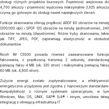
obsługi różnych projektów biurowych. Pojemność wejściowa do
4,700 arkuszy i pojemność wyjściowa maksymalnie 3,625 arkuszy
czynią go gotowym do obsługi nawet największych zleceń.
Funkcje skanowania oferują prędkość ARDF 80 obrazów na minutę
(200/300 dpi) i SPDF 120 obrazów na minutę (jednostronnie), 240
obrazów na minutę (dwustronnie). Różne tryby skanowania, takie
jak TIFF, JPEG, PDF, zapewniają elastyczność w obsłudze
dokumentów.
Ricoh IM C5500 posiada również zaawansowane funkcje
faksowania, z prędkością transmisji 2 sekundy, standardową
pamięcią faksu 4 MB (ok. 320 stron) i maksymalną pamięcią faksu
60 MB (ok. 4,800 stron).
Zużycie energii zostało zoptymalizowane, a efektywność
energetyczna urządzenia jest zgodna z najnowszymi standardami.
Kompatybilność z różnymi systemami operacyjnymi, w tym
Windows, Mac OS, UNIX, SAP® S/4® i innymi, umożliwia łatwą
integrację z istniejącą infrastrukturą IT.