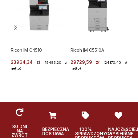
Ricoh IM C4510
Ricoh IM C5510A
Ric
23964,34
zł
29729,59
zł
59
(
19483,20
zł
(
24170,40
zł
netto)
netto)
WYBIERZ
WYBIERZ
Po
Podglad
Podglad
30 DNI
BEZPIECZNA
100%
NAJCZĘŚCIE
NA
DOSTAWA
SPRAWDZONYCH
WYBIERANE
ZWROT
PRODUKTÓW
PRODUKTY