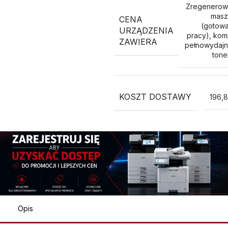
Zregenerow
masz
CENA
(gotow
URZĄDZENIA
pracy), kom
ZAWIERA
pełnowydaj
ton
KOSZT DOSTAWY
196,8
Opis