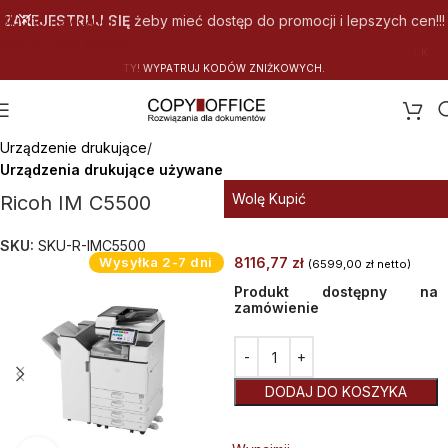
Skip to navigation
ZAREJESTRUJ SIĘ
żeby mieć dostęp do promocji i lepszych cen!!!
Skip to main content
Z
N
I
Ż
K
O
W
Y
C
H
.
Strona główna
Urządzenie drukujące
Urządzenia drukujące używane
Wolę Kupić
Ricoh IM C5500
SKU:
SKU-R-IMC5500
Wysyłka 2-7 dni
8116,77
zł
(
6599,00
zł
netto)
Produkt dostępny na
zamówienie
Alternative:
DODAJ DO KOSZYKA