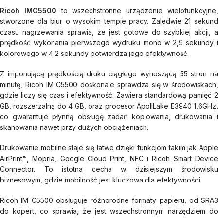
Ricoh IMC5500
to wszechstronne urządzenie wielofunkcyjne
stworzone dla biur o wysokim tempie pracy. Zaledwie 21 sekund
czasu nagrzewania sprawia, że jest gotowe do szybkiej akcji, a
prędkość wykonania pierwszego wydruku mono w 2,9 sekundy i
kolorowego w 4,2 sekundy potwierdza jego efektywność.
Z imponującą prędkością druku ciągłego wynoszącą 55 stron na
minutę, Ricoh IM C5500 doskonale sprawdza się w środowiskach,
gdzie liczy się czas i efektywność. Zawiera standardową pamięć 2
GB, rozszerzalną do 4 GB, oraz procesor ApollLake E3940 1,6GHz,
co gwarantuje płynną obsługę zadań kopiowania, drukowania i
skanowania nawet przy dużych obciążeniach.
Drukowanie mobilne staje się łatwe dzięki funkcjom takim jak Apple
AirPrint™, Mopria, Google Cloud Print, NFC i Ricoh Smart Device
Connector. To istotna cecha w dzisiejszym środowisku
biznesowym, gdzie mobilność jest kluczowa dla efektywności.
Ricoh IM C5500 obsługuje różnorodne formaty papieru, od SRA3
do kopert, co sprawia, że jest wszechstronnym narzędziem do