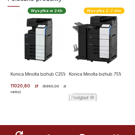
Wysyłka w 24h
Wysyłka 2-7 dni
Konica Minolta bizhub C251i
Konica Minolta bizhub 751i
11020,80
zł
(
8960,00
zł
DOWIEDZ SIĘ WIĘCEJ
netto)
Podglad
WYBIERZ
Podglad