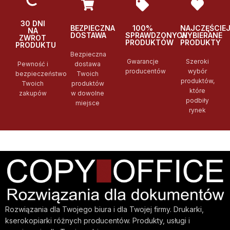
30 DNI
BEZPIECZNA
100%
NAJCZĘŚCIE
NA
DOSTAWA
SPRAWDZONYCH
WYBIERANE
ZWROT
PRODUKTÓW
PRODUKTY
PRODUKTU
Bezpieczna
Gwarancje
Szeroki
Pewność i
dostawa
producentów
wybór
bezpieczeństwo
Twoich
produktów,
Twoich
produktów
które
zakupów
w dowolne
podbiły
miejsce
rynek
Rozwiązania dla Twojego biura i dla Twojej firmy. Drukarki,
kserokopiarki różnych producentów. Produkty, usługi i