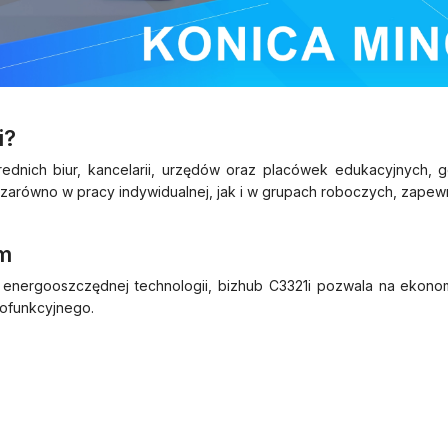
i?
rednich biur, kancelarii, urzędów oraz placówek edukacyjnych, 
ówno w pracy indywidualnej, jak i w grupach roboczych, zapewnia
m
i energooszczędnej technologii, bizhub C3321i pozwala na ekono
ofunkcyjnego.