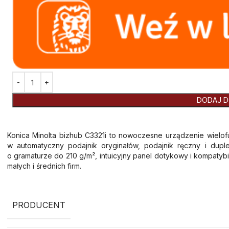
DODAJ D
Konica Minolta bizhub C3321i to nowoczesne urządzenie wielof
w automatyczny podajnik oryginałów, podajnik ręczny i dup
o gramaturze do 210 g/m², intuicyjny panel dotykowy i kompatyb
małych i średnich firm.
PRODUCENT