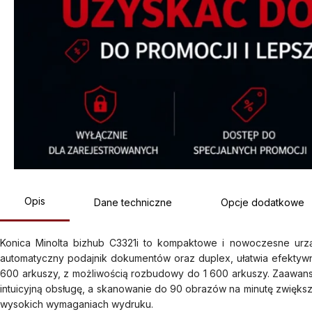
Opis
Dane techniczne
Opcje dodatkowe
Konica Minolta bizhub C3321i to kompaktowe i nowoczesne urz
automatyczny podajnik dokumentów oraz duplex, ułatwia efektyw
600 arkuszy, z możliwością rozbudowy do 1 600 arkuszy. Zaawanso
intuicyjną obsługę, a skanowanie do 90 obrazów na minutę zwięks
wysokich wymaganiach wydruku.