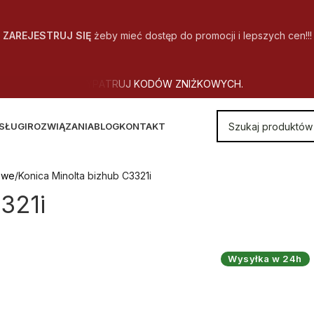
ZAREJESTRUJ SIĘ
żeby mieć dostęp do promocji i lepszych cen!!!
SŁUGI
ROZWIĄZANIA
BLOG
KONTAKT
owe
Konica Minolta bizhub C3321i
321i
Wysyłka w 24h