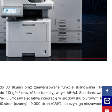
y do 33 str./min oraz zaawansowane funkcje skanowania i kopi
Zalog
do 210 g/m² oraz różne formaty, w tym A6-A4. Standardowa poje
-Fi, umożliwiając łatwą integrację w środowisku biurowym. Panel
Team
 stron (czarny) i 9 000 stron (CMY), co czyni go niezawodnym ro
YouT