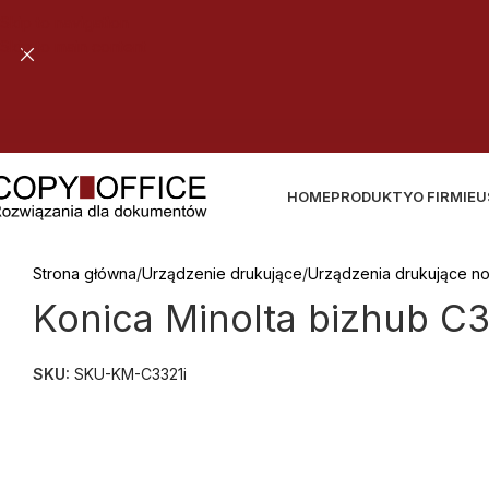
Skip to navigation
Skip to main content
B
E
Z
P
I
E
C
Z
N
A
D
O
S
T
A
W
A
T
W
O
J
E
G
O
Z
A
M
Ó
W
I
E
HOME
PRODUKTY
O FIRMIE
U
Strona główna
Urządzenie drukujące
Urządzenia drukujące n
Konica Minolta bizhub C3
SKU:
SKU-KM-C3321i