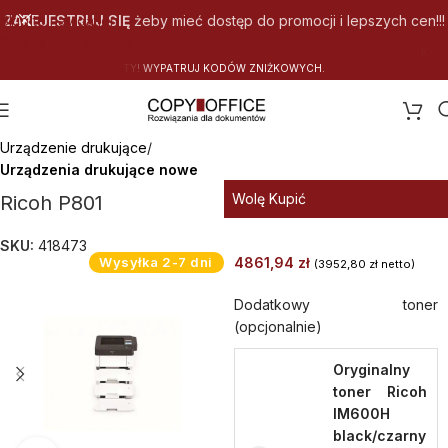
Skip to navigation
ZAREJESTRUJ SIĘ
żeby mieć dostęp do promocji i lepszych cen!!!
Skip to main content
W
Y
C
H
.
Strona główna
Urządzenie drukujące
Urządzenia drukujące nowe
Wolę Kupić
Ricoh P801
SKU:
418473
Wysyłka 2-7 dni
4861,94
zł
(
3952,80
zł
netto)
Dodatkowy toner
(opcjonalnie)
Oryginalny
toner Ricoh
IM600H
black/czarny