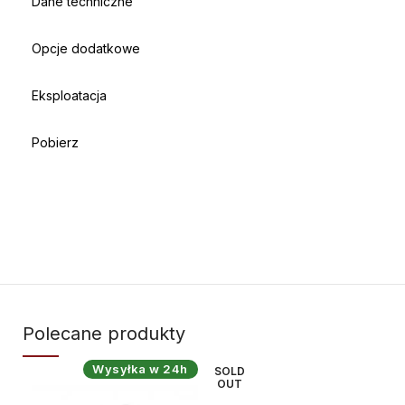
Dane techniczne
Opcje dodatkowe
Eksploatacja
Pobierz
Polecane produkty
Wysyłka w 24h
SOLD
SO
OUT
O