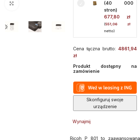
(40 000
Kliknij aby powiększyć
stron)
677,80
zł
(
551,06
zł
netto)
Cena łączna brutto:
4861,94
zł
Produkt dostępny na
zamówienie
Alternative:
Skonfiguruj swoje
urządzenie
Wynajmij
Ricoh P 801 to zaawansowana