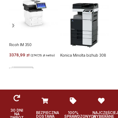
Ricoh IM 350
3378,99
zł
Konica Minolta bizhub 308
Kon
(
2747,15
zł
netto)
WYBIERZ
DOWIEDZ SIĘ WIĘCEJ
Podglad
Podglad
Po
30 DNI
BEZPIECZNA
100%
NAJCZĘŚCIE
NA
DOSTAWA
SPRAWDZONYCH
WYBIERANE
ZWROT