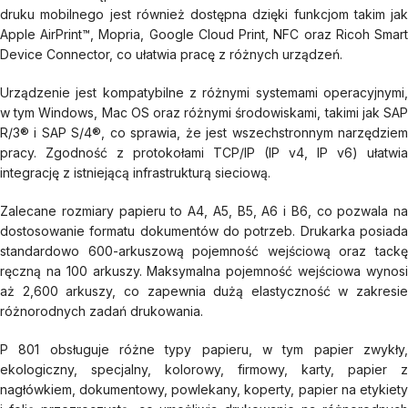
druku mobilnego jest również dostępna dzięki funkcjom takim jak
Apple AirPrint™, Mopria, Google Cloud Print, NFC oraz Ricoh Smart
Device Connector, co ułatwia pracę z różnych urządzeń.
Urządzenie jest kompatybilne z różnymi systemami operacyjnymi,
w tym Windows, Mac OS oraz różnymi środowiskami, takimi jak SAP
R/3® i SAP S/4®, co sprawia, że jest wszechstronnym narzędziem
pracy. Zgodność z protokołami TCP/IP (IP v4, IP v6) ułatwia
integrację z istniejącą infrastrukturą sieciową.
Zalecane rozmiary papieru to A4, A5, B5, A6 i B6, co pozwala na
dostosowanie formatu dokumentów do potrzeb. Drukarka posiada
standardowo 600-arkuszową pojemność wejściową oraz tackę
ręczną na 100 arkuszy. Maksymalna pojemność wejściowa wynosi
aż 2,600 arkuszy, co zapewnia dużą elastyczność w zakresie
różnorodnych zadań drukowania.
P 801 obsługuje różne typy papieru, w tym papier zwykły,
ekologiczny, specjalny, kolorowy, firmowy, karty, papier z
nagłówkiem, dokumentowy, powlekany, koperty, papier na etykiety