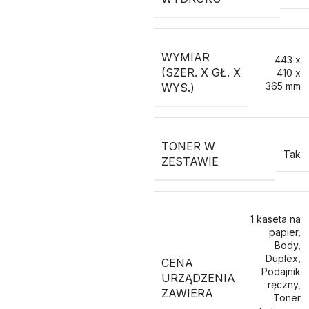
WYMIAR
443 x
(SZER. X GŁ. X
410 x
365 mm
WYS.)
TONER W
Tak
ZESTAWIE
1 kaseta na
papier
,
Body
,
Duplex
,
CENA
Podajnik
URZĄDZENIA
ręczny
,
ZAWIERA
Toner