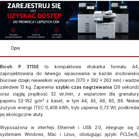
Opis
Ricoh P 311SE
to kompaktowa drukarka formatu A4
zaprojektowana do łatwego wpasowania w każde środowisko
biurowe dzięki niewielkim wymiarom (370 x 392 x 262 mm) i wadze
zaledwie 13 kg. Zapewnia
szybki czas nagrzewania
(26 sekund)
oraz ciągłą prędkość 32 str./min, z wsparciem dla gramatury
papieru 52-162 g/m² z kaset, w tym A4, A5, A6, B5, B6. Niskie
zużycie energii (TEC 0,408 kWh, tryb uśpienia 0,72 W) podkreśla
jej ekologiczne atuty.​
Wyposażona w interfejs Ethernet i USB 2.0, integruje się z
systemami Windows, Mac i Linux, obsługując języki PCL5e/6,