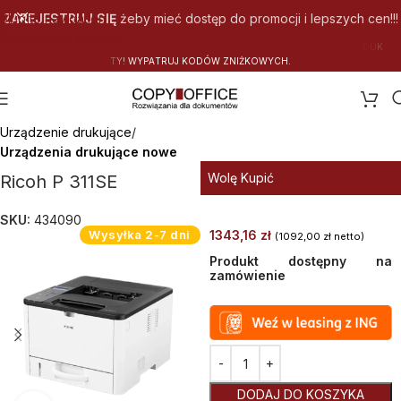
Skip to navigation
ZAREJESTRUJ SIĘ
żeby mieć dostęp do promocji i lepszych cen!!!
Skip to main content
Ó
W
Z
N
I
Ż
K
O
W
Y
C
H
.
Strona główna
Urządzenie drukujące
Urządzenia drukujące nowe
Wolę Kupić
Ricoh P 311SE
SKU:
434090
Wysyłka 2-7 dni
1343,16
zł
(
1092,00
zł
netto)
Produkt dostępny na
zamówienie
Alternative:
DODAJ DO KOSZYKA