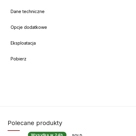
Dane techniczne
Opcje dodatkowe
Eksploatacja
Pobierz
Polecane produkty
Wysyłka w 24h
SOLD
SO