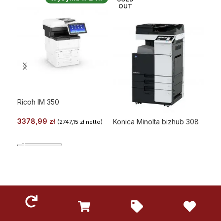
OUT
O
Ricoh IM 350
3378,99
zł
Konica Minolta bizhub 308
Kon
(
2747,15
zł
netto)
WYBIERZ
DOWIEDZ SIĘ WIĘCEJ
Podglad
Podglad
Po