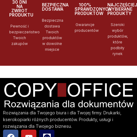
30 DNI
BEZPIECZNA
100%
NAJCZĘŚCIE
NA
DOSTAWA
SPRAWDZONYCH
WYBIERANE
ZWROT
PRODUKTÓW
PRODUKTY
PRODUKTU
Bezpieczna
Gwarancje
Szeroki
Pewność i
dostawa
producentów
wybór
bezpieczeństwo
Twoich
produktów,
Twoich
produktów
które
zakupów
w dowolne
podbiły
miejsce
rynek
Rozwiązania dla Twojego biura i dla Twojej firmy. Drukarki,
kserokopiarki różnych producentów. Produkty, usługi i
rozwiązania dla Twojego biznesu.