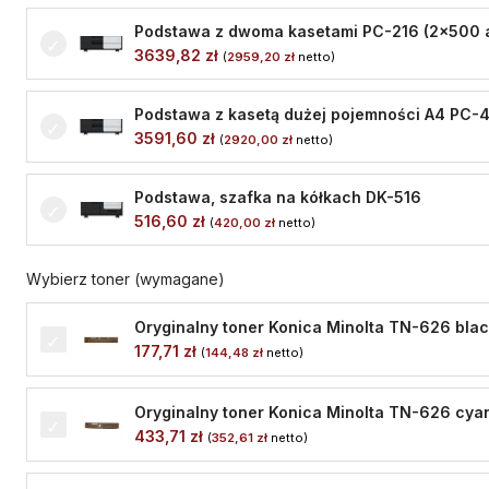
Podstawa z dwoma kasetami PC-216 (2x500 a
3639,82
zł
(
2959,20
zł
netto)
Podstawa z kasetą dużej pojemności A4 PC-4
3591,60
zł
(
2920,00
zł
netto)
Podstawa, szafka na kółkach DK-516
516,60
zł
(
420,00
zł
netto)
Wybierz toner (wymagane)
Oryginalny toner Konica Minolta TN-626 blac
177,71
zł
(
144,48
zł
netto)
Oryginalny toner Konica Minolta TN-626 cyan
433,71
zł
(
352,61
zł
netto)