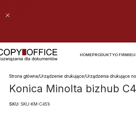
Skip to navigation
Skip to main content
HOME
PRODUKTY
O FIRMIE
U
Strona główna
Urządzenie drukujące
Urządzenia drukujące n
Konica Minolta bizhub C4
SKU:
SKU-KM-C451i