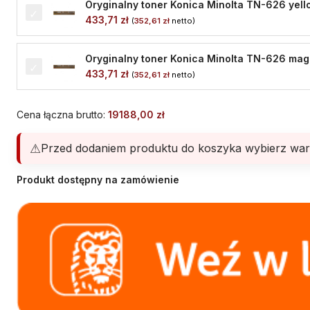
Oryginalny toner Konica Minolta TN-626 yello
433,71
zł
(
352,61
zł
netto)
Oryginalny toner Konica Minolta TN-626 mag
433,71
zł
(
352,61
zł
netto)
Cena łączna brutto:
19188,00
zł
Przed dodaniem produktu do koszyka wybierz war
Produkt dostępny na zamówienie
Alternative: