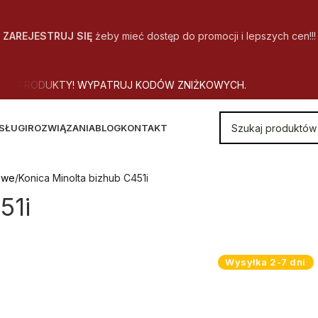
ZAREJESTRUJ SIĘ
żeby mieć dostęp do promocji i lepszych cen!!!
W
Y
C
H
.
SŁUGI
ROZWIĄZANIA
BLOG
KONTAKT
owe
Konica Minolta bizhub C451i
51i
Wysyłka 2-7 dni