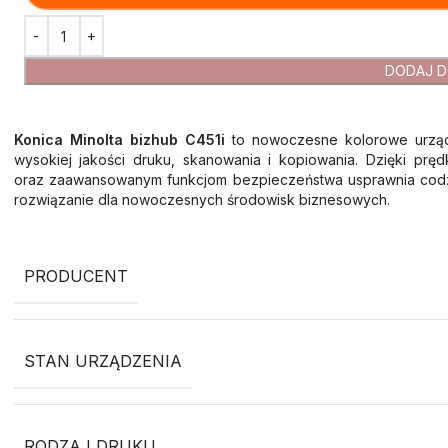
DODAJ D
Konica Minolta bizhub C451i
to nowoczesne kolorowe urządz
wysokiej jakości druku, skanowania i kopiowania. Dzięki prę
oraz zaawansowanym funkcjom bezpieczeństwa usprawnia codz
rozwiązanie dla nowoczesnych środowisk biznesowych.
PRODUCENT
STAN URZĄDZENIA
RODZAJ DRUKU