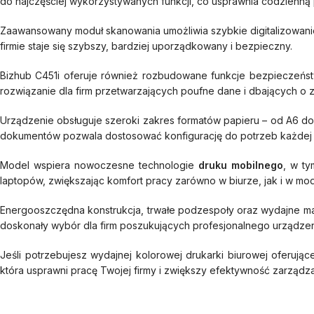
do najczęściej wykorzystywanych funkcji, co usprawnia codzienną
Zaawansowany moduł skanowania umożliwia szybkie digitalizowani
firmie staje się szybszy, bardziej uporządkowany i bezpieczny.
Bizhub C451i oferuje również rozbudowane funkcje bezpieczeńst
rozwiązanie dla firm przetwarzających poufne dane i dbających o
Urządzenie obsługuje szeroki zakres formatów papieru – od A6 do
dokumentów pozwala dostosować konfigurację do potrzeb każdej o
Model wspiera nowoczesne technologie
druku mobilnego
, w t
laptopów, zwiększając komfort pracy zarówno w biurze, jak i w m
Energooszczędna konstrukcja, trwałe podzespoły oraz wydajne mat
doskonały wybór dla firm poszukujących profesjonalnego urządzen
Jeśli potrzebujesz wydajnej kolorowej drukarki biurowej oferu
która usprawni pracę Twojej firmy i zwiększy efektywność zarządz