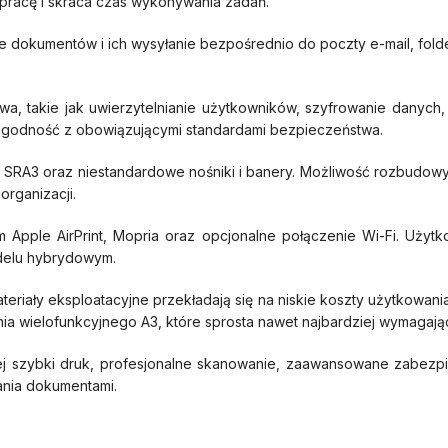
 pracę i skraca czas wykonywania zadań.
e dokumentów i ich wysyłanie bezpośrednio do poczty e-mail, fol
wa, takie jak uwierzytelnianie użytkowników, szyfrowanie danyc
 zgodność z obowiązującymi standardami bezpieczeństwa.
 SRA3 oraz niestandardowe nośniki i banery. Możliwość rozbudowy 
rganizacji.
ym Apple AirPrint, Mopria oraz opcjonalne połączenie Wi-Fi. Uż
odelu hybrydowym.
eriały eksploatacyjne przekładają się na niskie koszty użytkowan
ia wielofunkcyjnego A3, które sprosta nawet najbardziej wymagaj
jącej szybki druk, profesjonalne skanowanie, zaawansowane zabe
ania dokumentami.