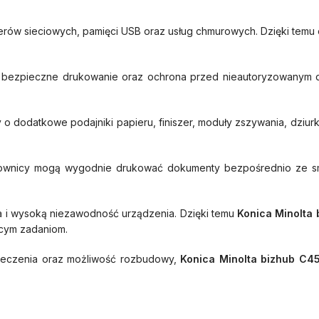
derów sieciowych, pamięci USB oraz usług chmurowych. Dzięki tem
h, bezpieczne drukowanie oraz ochrona przed nieautoryzowanym 
o dodatkowe podajniki papieru, finiszer, moduły zszywania, dziur
ytkownicy mogą wygodnie drukować dokumenty bezpośrednio ze sm
ia i wysoką niezawodność urządzenia. Dzięki temu
Konica Minolta 
ącym zadaniom.
zpieczenia oraz możliwość rozbudowy,
Konica Minolta bizhub C45