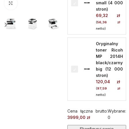
small (4 000
Kliknij aby powiększyć
stron)
69,32
zł
(
56,36
zł
netto)
Oryginalny
toner Ricoh
MP 2014H
black/czarny
big (12 000
stron)
120,04
zł
(
97,59
zł
netto)
Cena łączna brutto:
Wybrane:
3999,00
zł
0
Alternative:
Skonfiguruj swoje