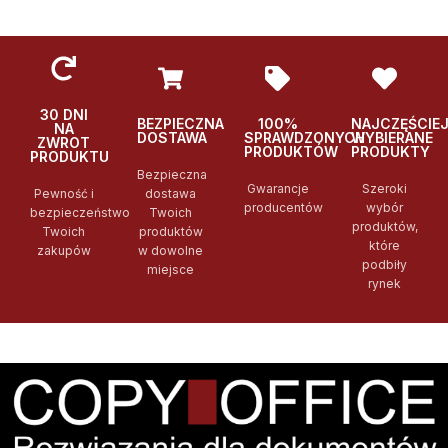
30 DNI
BEZPIECZNA
100%
NAJCZĘŚCIE
NA
DOSTAWA
SPRAWDZONYCH
WYBIERANE
ZWROT
PRODUKTÓW
PRODUKTY
PRODUKTU
Bezpieczna
Gwarancje
Szeroki
Pewność i
dostawa
producentów
wybór
bezpieczeństwo
Twoich
produktów,
Twoich
produktów
które
zakupów
w dowolne
podbiły
miejsce
rynek