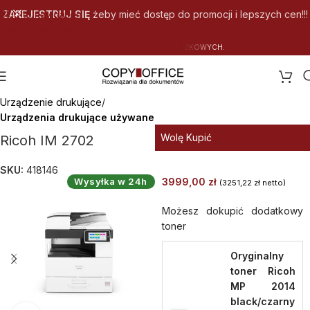
Skip to navigation
ZAREJESTRUJ SIĘ
żeby mieć dostęp do promocji i lepszych cen!!!
Skip to main content
B
E
Z
P
I
E
Strona główna
Urządzenie drukujące
Urządzenia drukujące używane
Wolę Kupić
Ricoh IM 2702
SKU:
418146
Wysyłka w 24h
3999,00
zł
(
3251,22
zł
netto)
Możesz dokupić dodatkowy
toner
Oryginalny
toner Ricoh
MP 2014
black/czarny