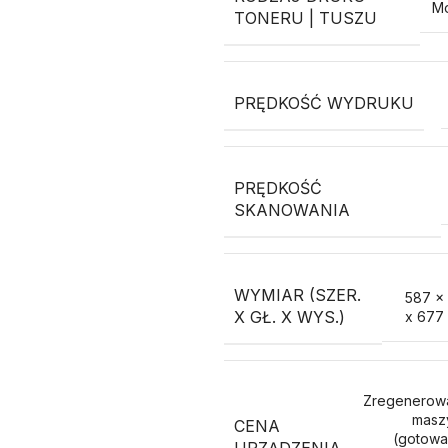
M
TONERU | TUSZU
PRĘDKOŚĆ WYDRUKU
PRĘDKOŚĆ
SKANOWANIA
WYMIAR (SZER.
587 x
X GŁ. X WYS.)
x 677
Zregenerow
masz
CENA
(gotowa
URZĄDZENIA