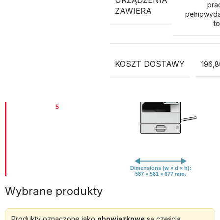
pra
ZAWIERA
pełnowyda
t
KOSZT DOSTAWY
196,8
Wybrane produkty
Produkty oznaczone jako
obowiązkowe
są częścią