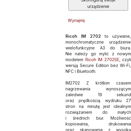
urządzenie
Wynajmij
Ricoh IM 2702
to używane,
monochromatyczne urządzenie
wielofunkcyjne A3 do biura.
Nie należy go mylić z nowym
modelem
Ricoh IM 2702SE
, czyli
wersją Secure Edition bez Wi-Fi,
NFC i Bluetooth.
IM2702 Z krótkim czasem
nagrzewania wynoszącym
zaledwie 19 sekund
oraz prędkością wydruku 27
stron na minutę jest idealnym
rozwiązaniem do małych
i średnich biur. Możliwość
kopiowania, drukowania
oraz skanowania z wysoką