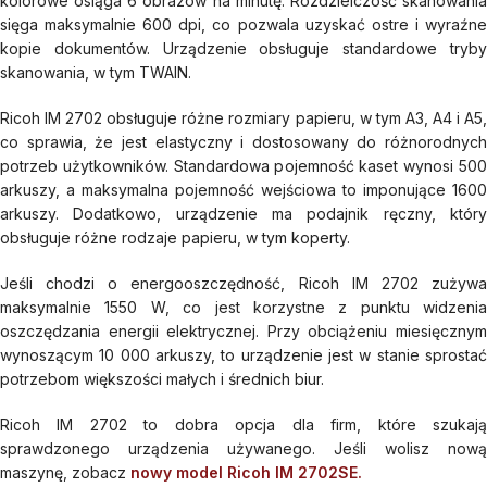
kolorowe osiąga 6 obrazów na minutę. Rozdzielczość skanowania
sięga maksymalnie 600 dpi, co pozwala uzyskać ostre i wyraźne
kopie dokumentów. Urządzenie obsługuje standardowe tryby
skanowania, w tym TWAIN.
Ricoh IM 2702 obsługuje różne rozmiary papieru, w tym A3, A4 i A5,
co sprawia, że jest elastyczny i dostosowany do różnorodnych
potrzeb użytkowników. Standardowa pojemność kaset wynosi 500
arkuszy, a maksymalna pojemność wejściowa to imponujące 1600
arkuszy. Dodatkowo, urządzenie ma podajnik ręczny, który
obsługuje różne rodzaje papieru, w tym koperty.
Jeśli chodzi o energooszczędność, Ricoh IM 2702 zużywa
maksymalnie 1550 W, co jest korzystne z punktu widzenia
oszczędzania energii elektrycznej. Przy obciążeniu miesięcznym
wynoszącym 10 000 arkuszy, to urządzenie jest w stanie sprostać
potrzebom większości małych i średnich biur.
Ricoh IM 2702 to dobra opcja dla firm, które szukają
sprawdzonego urządzenia używanego. Jeśli wolisz nową
maszynę, zobacz
nowy model Ricoh IM 2702SE.