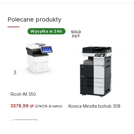
Polecane produkty
Wysyłka w 24h
SOLD
SO
OUT
O
Ricoh IM 350
3378,99
zł
Konica Minolta bizhub 308
Kon
(
2747,15
zł
netto)
WYBIERZ
DOWIEDZ SIĘ WIĘCEJ
Podglad
Podglad
Po