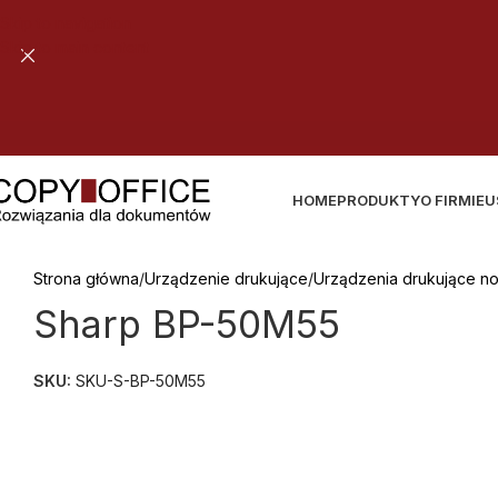
Skip to navigation
Skip to main content
B
E
Z
P
I
E
C
Z
N
A
D
O
HOME
PRODUKTY
O FIRMIE
U
Strona główna
Urządzenie drukujące
Urządzenia drukujące n
Sharp BP-50M55
SKU:
SKU-S-BP-50M55