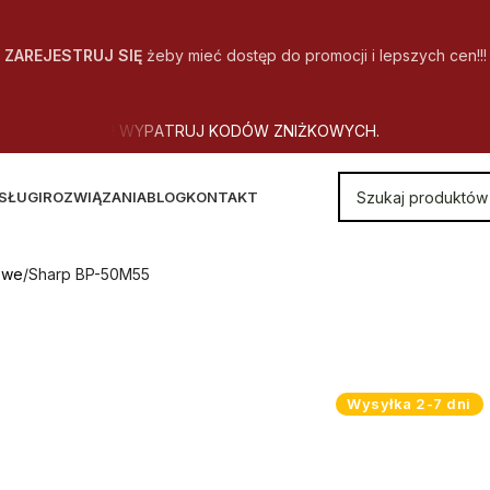
ZAREJESTRUJ SIĘ
żeby mieć dostęp do promocji i lepszych cen!!!
SŁUGI
ROZWIĄZANIA
BLOG
KONTAKT
owe
Sharp BP-50M55
Wysyłka 2-7 dni