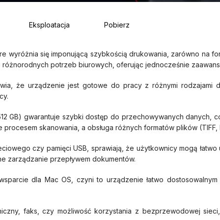
Eksploatacja
Pobierz
 wyróżnia się imponującą szybkością drukowania, zarówno na formac
iu różnorodnych potrzeb biurowych, oferując jednocześnie zaawans
ia, że urządzenie jest gotowe do pracy z różnymi rodzajami d
cy.
12 GB) gwarantuje szybki dostęp do przechowywanych danych, co 
nie procesem skanowania, a obsługa różnych formatów plików (TIFF,
sieciowego czy pamięci USB, sprawiają, że użytkownicy mogą łatw
czne zarządzanie przepływem dokumentów.
wsparcie dla Mac OS, czyni to urządzenie łatwo dostosowalnym do
.
niczny, faks, czy możliwość korzystania z bezprzewodowej sieci