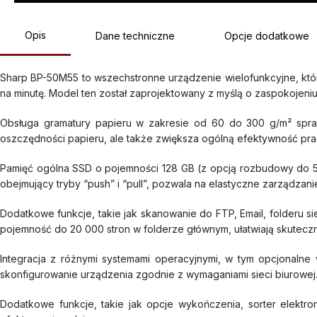
Opis
Dane techniczne
Opcje dodatkowe
Sharp BP-50M55 to wszechstronne urządzenie wielofunkcyjne, które
na minutę. Model ten został zaprojektowany z myślą o zaspokojen
Obsługa gramatury papieru w zakresie od 60 do 300 g/m² spraw
oszczędności papieru, ale także zwiększa ogólną efektywność pra
Pamięć ogólna SSD o pojemności 128 GB (z opcją rozbudowy do 5
obejmujący tryby “push” i “pull”, pozwala na elastyczne zarządza
Dodatkowe funkcje, takie jak skanowanie do FTP, Email, folderu 
pojemność do 20 000 stron w folderze głównym, ułatwiają skute
Integracja z różnymi systemami operacyjnymi, w tym opcjonalne 
skonfigurowanie urządzenia zgodnie z wymaganiami sieci biurowej
Dodatkowe funkcje, takie jak opcje wykończenia, sorter elektro