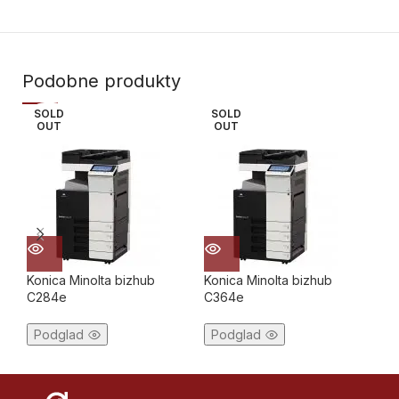
Podobne produkty
SOLD
SOLD
S
OUT
OUT
Konica Minolta bizhub
Konica Minolta bizhub
Ko
C284e
C364e
P
Podglad
Podglad