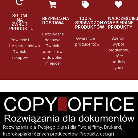
30 DNI
BEZPIECZNA
100%
NAJCZĘŚCIE
NA
DOSTAWA
SPRAWDZONYCH
WYBIERANE
ZWROT
PRODUKTÓW
PRODUKTY
PRODUKTU
Bezpieczna
Gwarancje
Szeroki
Pewność i
dostawa
producentów
wybór
bezpieczeństwo
Twoich
produktów,
Twoich
produktów
które
zakupów
w dowolne
podbiły
miejsce
rynek
Rozwiązania dla Twojego biura i dla Twojej firmy. Drukarki,
kserokopiarki różnych producentów. Produkty, usługi i