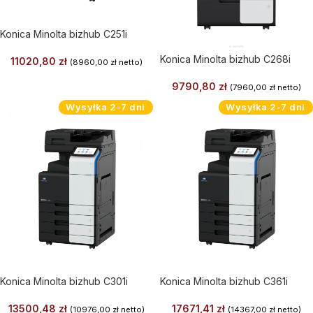
Konica Minolta bizhub C251i
Konica Minolta bizhub C268i
11020,80
zł
(
8960,00
zł
netto)
9790,80
zł
(
7960,00
zł
netto)
Wysyłka 2-7 dni
Wysyłka 2-7 dni
Konica Minolta bizhub C301i
Konica Minolta bizhub C361i
13500,48
zł
17671,41
zł
(
10976,00
zł
netto)
(
14367,00
zł
netto)