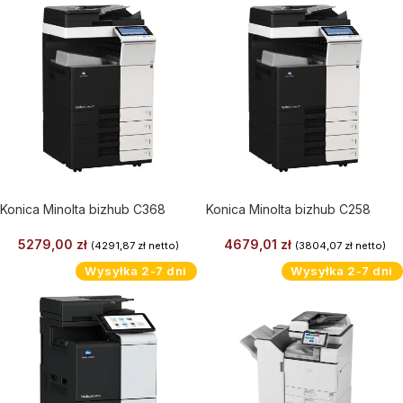
Konica Minolta bizhub C368
Konica Minolta bizhub C258
5279,00
zł
4679,01
zł
(
4291,87
zł
netto)
(
3804,07
zł
netto)
Wysyłka 2-7 dni
Wysyłka 2-7 dni