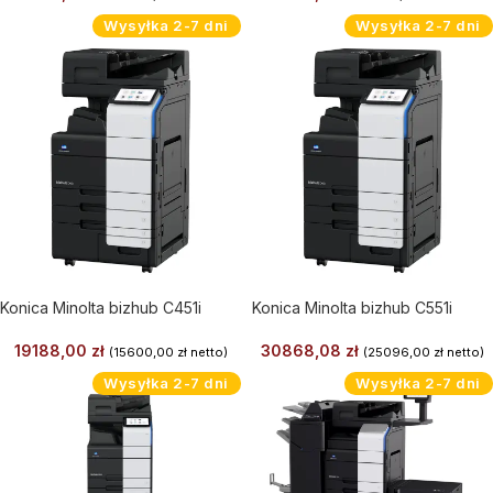
Wysyłka 2-7 dni
Wysyłka 2-7 dni
Konica Minolta bizhub C451i
Konica Minolta bizhub C551i
19188,00
zł
30868,08
zł
(
15600,00
zł
netto)
(
25096,00
zł
netto)
Wysyłka 2-7 dni
Wysyłka 2-7 dni