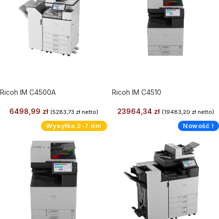
Ricoh IM C4500A
Ricoh IM C4510
6498,99
zł
23964,34
zł
(
5283,73
zł
netto)
(
19483,20
zł
netto)
Wysyłka 2-7 dni
Nowość !