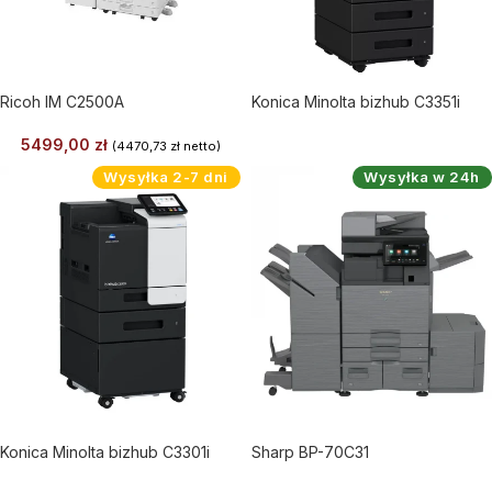
Ricoh IM C2500A
Konica Minolta bizhub C3351i
5499,00
zł
(
4470,73
zł
netto)
Wysyłka 2-7 dni
Wysyłka w 24h
Konica Minolta bizhub C3301i
Sharp BP-70C31