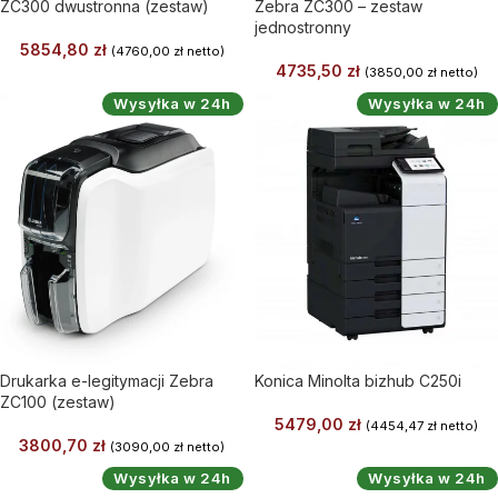
ZC300 dwustronna (zestaw)
Zebra ZC300 – zestaw
jednostronny
5854,80
zł
(
4760,00
zł
netto)
4735,50
zł
(
3850,00
zł
netto)
Wysyłka w 24h
Wysyłka w 24h
Drukarka e-legitymacji Zebra
Konica Minolta bizhub C250i
ZC100 (zestaw)
5479,00
zł
(
4454,47
zł
netto)
3800,70
zł
(
3090,00
zł
netto)
Wysyłka w 24h
Wysyłka w 24h