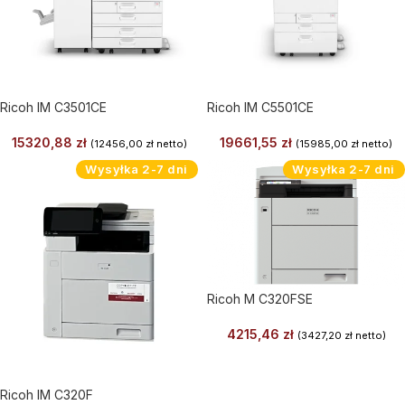
Ricoh IM C3501CE
Ricoh IM C5501CE
15320,88
zł
19661,55
zł
(
12456,00
zł
netto)
(
15985,00
zł
netto)
Wysyłka 2-7 dni
Wysyłka 2-7 dni
Ricoh M C320FSE
4215,46
zł
(
3427,20
zł
netto)
Ricoh IM C320F