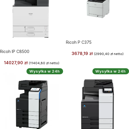
Ricoh P C375
Ricoh IP C8500
3678,19
zł
(
2990,40
zł
netto)
14027,90
zł
(
11404,80
zł
netto)
Wysyłka w 24h
Wysyłka w 24h