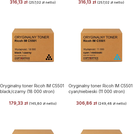
316,13
zł
316,13
zł
(
257,02
zł
netto)
(
257,02
zł
netto)
Oryginalny toner Ricoh IM C5501
Oryginalny toner Ricoh IM C5501
black/czarny (18 000 stron)
cyan/niebieski (11 000 stron)
179,33
zł
306,86
zł
(
145,80
zł
netto)
(
249,48
zł
netto)