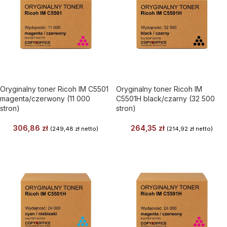
Oryginalny toner Ricoh IM C5501
Oryginalny toner Ricoh IM
magenta/czerwony (11 000
C5501H black/czarny (32 500
stron)
stron)
306,86
zł
264,35
zł
(
249,48
zł
netto)
(
214,92
zł
netto)