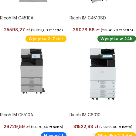
Ricoh IM C4510A
Ricoh IM C4510SD
25598,27
zł
29078,68
zł
(
20811,60
zł
netto)
(
23641,20
zł
netto)
Wysyłka 2-7 dni
Wysyłka w 24h
Ricoh IM C5510A
Ricoh IM C6010
29729,59
zł
31522,93
zł
(
24170,40
zł
netto)
(
25628,40
zł
netto)
Nowość !
Wysyłka 2-7 dni