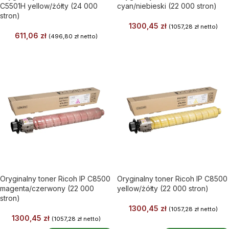
C5501H yellow/żółty (24 000
cyan/niebieski (22 000 stron)
stron)
1300,45
zł
(
1057,28
zł
netto)
611,06
zł
(
496,80
zł
netto)
Oryginalny toner Ricoh IP C8500
Oryginalny toner Ricoh IP C8500
magenta/czerwony (22 000
yellow/żółty (22 000 stron)
stron)
1300,45
zł
(
1057,28
zł
netto)
1300,45
zł
(
1057,28
zł
netto)