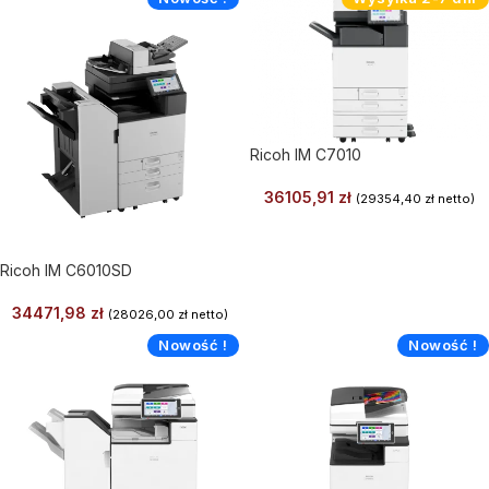
Ricoh IM C7010
36105,91
zł
(
29354,40
zł
netto)
Ricoh IM C6010SD
34471,98
zł
(
28026,00
zł
netto)
Nowość !
Nowość !