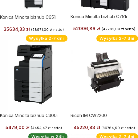
Konica Minolta bizhub C751i
Konica Minolta bizhub C651i
52006,86
zł
35634,33
zł
(
42282,00
zł
netto)
(
28971,00
zł
netto)
Wysyłka 2-7 dni
Wysyłka 2-7 dni
Konica Minolta bizhub C300i
Ricoh IM CW2200
5479,00
zł
45220,83
zł
(
4454,47
zł
netto)
(
36764,90
zł
netto)
Wysyłka w 24h
Wysyłka 2-7 dni