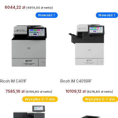
6044,22
zł
(
4914,00
zł
netto)
Nowość !
Nowość !
Ricoh IM C401F
Ricoh IM C401SRF
7585,16
zł
10109,12
zł
(
6166,80
zł
netto)
(
8218,80
zł
netto)
Wysyłka 2-7 dni
Wysyłka 2-7 dni