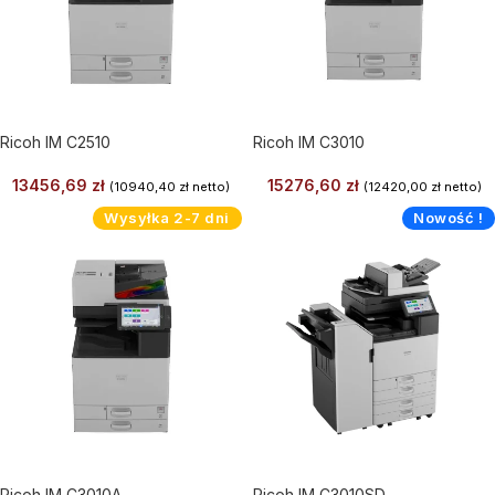
Ricoh IM C2510
Ricoh IM C3010
13456,69
zł
15276,60
zł
(
10940,40
zł
netto)
(
12420,00
zł
netto)
Wysyłka 2-7 dni
Nowość !
Ricoh IM C3010A
Ricoh IM C3010SD