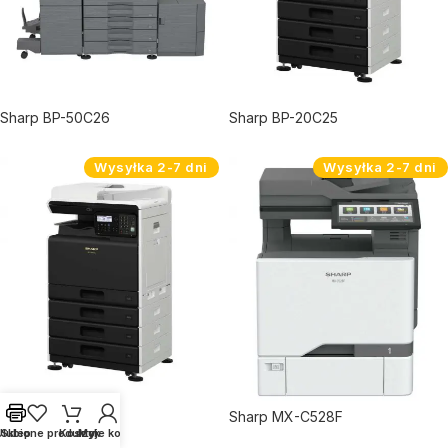
Sharp BP-50C26
Sharp BP-20C25
Wysyłka 2-7 dni
Wysyłka 2-7 dni
Sharp BP-20C20
Sharp MX-C528F
Ulubione produkty
Sklep
Koszyk
Moje konto