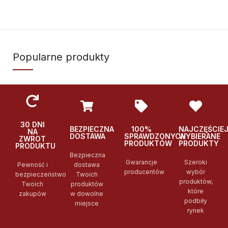
Popularne produkty
30 DNI
BEZPIECZNA
100%
NAJCZĘŚCIE
NA
DOSTAWA
SPRAWDZONYCH
WYBIERANE
ZWROT
PRODUKTÓW
PRODUKTY
PRODUKTU
Bezpieczna
Gwarancje
Szeroki
Pewność i
dostawa
producentów
wybór
bezpieczeństwo
Twoich
produktów,
Twoich
produktów
które
zakupów
w dowolne
podbiły
miejsce
rynek