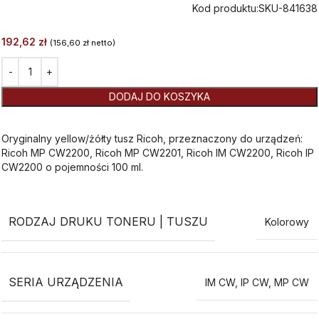
Kod produktu:
SKU-841638
192,62
zł
(
156,60
zł
netto)
Alternative:
DODAJ DO KOSZYKA
Oryginalny yellow/żółty tusz Ricoh, przeznaczony do urządzeń:
Ricoh MP CW2200, Ricoh MP CW2201, Ricoh IM CW2200, Ricoh IP
CW2200 o pojemności 100 ml.
RODZAJ DRUKU TONERU | TUSZU
Kolorowy
SERIA URZĄDZENIA
IM CW
,
IP CW
,
MP CW