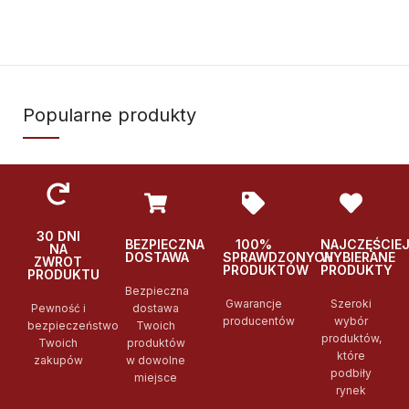
Popularne produkty
30 DNI
BEZPIECZNA
100%
NAJCZĘŚCIE
NA
DOSTAWA
SPRAWDZONYCH
WYBIERANE
ZWROT
PRODUKTÓW
PRODUKTY
PRODUKTU
Bezpieczna
Gwarancje
Szeroki
Pewność i
dostawa
producentów
wybór
bezpieczeństwo
Twoich
produktów,
Twoich
produktów
które
zakupów
w dowolne
podbiły
miejsce
rynek