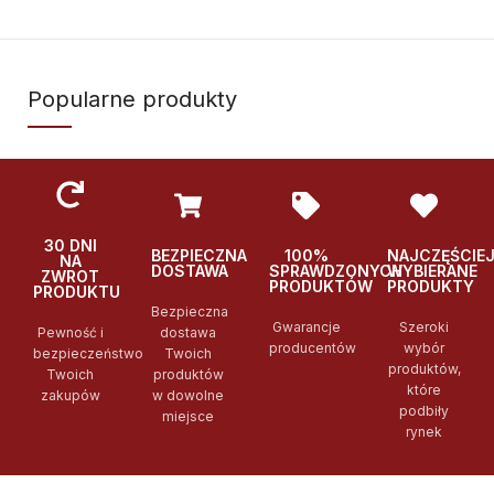
Popularne produkty
30 DNI
BEZPIECZNA
100%
NAJCZĘŚCIE
NA
DOSTAWA
SPRAWDZONYCH
WYBIERANE
ZWROT
PRODUKTÓW
PRODUKTY
PRODUKTU
Bezpieczna
Gwarancje
Szeroki
Pewność i
dostawa
producentów
wybór
bezpieczeństwo
Twoich
produktów,
Twoich
produktów
które
zakupów
w dowolne
podbiły
miejsce
rynek