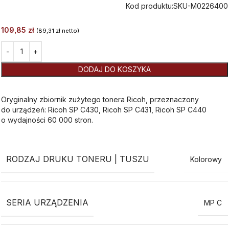
Kod produktu:
SKU-M0226400
109,85
zł
(
89,31
zł
netto)
Alternative:
DODAJ DO KOSZYKA
Oryginalny zbiornik zużytego tonera Ricoh, przeznaczony
do urządzeń: Ricoh SP C430, Ricoh SP C431, Ricoh SP C440
o wydajności 60 000 stron.
RODZAJ DRUKU TONERU | TUSZU
Kolorowy
SERIA URZĄDZENIA
MP C