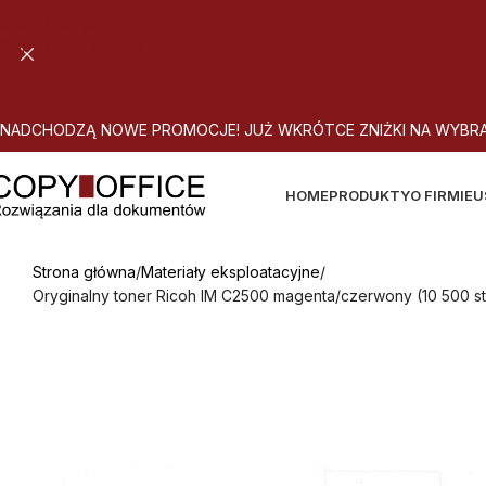
Skip to navigation
Skip to main content
N
A
D
C
H
O
D
Z
Ą
N
O
W
E
P
R
O
M
O
C
J
E
!
J
U
Ż
W
K
R
Ó
T
C
E
Z
N
I
Ż
K
I
N
A
W
Y
B
R
HOME
PRODUKTY
O FIRMIE
U
Strona główna
Materiały eksploatacyjne
Oryginalny toner Ricoh IM C2500 magenta/czerwony (10 500 st