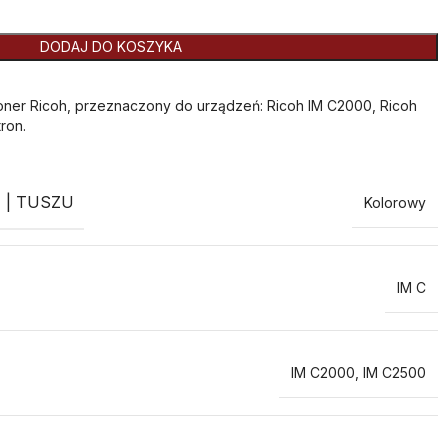
DODAJ DO KOSZYKA
ner Ricoh, przeznaczony do urządzeń: Ricoh IM C2000, Ricoh
ron.
 | TUSZU
Kolorowy
IM C
IM C2000
,
IM C2500