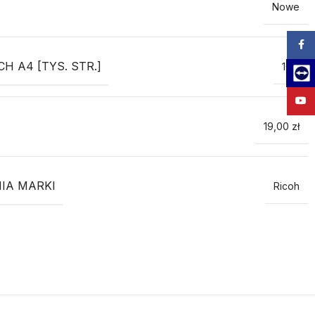
Nowe
Zalog
 A4 [TYS. STR.]
10.5
Team
YouT
19,00 zł
IA MARKI
Ricoh