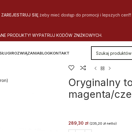
ZAREJESTRUJ SIĘ
żeby mieć dostęp do promocji i lepszych cen!!!
A
N
E
P
R
O
D
U
K
T
Y
!
W
Y
P
A
T
R
U
J
K
O
D
Ó
W
Z
N
I
Ż
K
O
W
Y
C
H
.
SŁUGI
ROZWIĄZANIA
BLOG
KONTAKT
Oryginalny t
ron)
magenta/czer
289,30
zł
(
235,20
zł
netto)