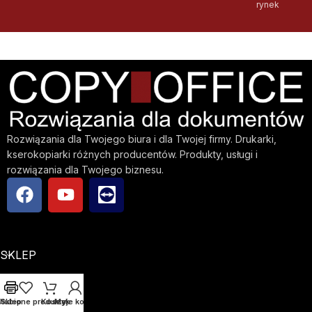
rynek
Rozwiązania dla Twojego biura i dla Twojej firmy. Drukarki,
kserokopiarki różnych producentów. Produkty, usługi i
rozwiązania dla Twojego biznesu.
SKLEP
FIRMA
Ulubione produkty
Sklep
Koszyk
Moje konto