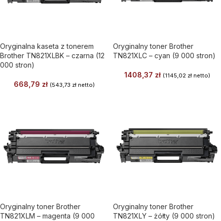
Oryginalna kaseta z tonerem
Oryginalny toner Brother
Brother TN821XLBK – czarna (12
TN821XLC – cyan (9 000 stron)
000 stron)
1408,37
zł
(
1145,02
zł
netto)
668,79
zł
(
543,73
zł
netto)
Oryginalny toner Brother
Oryginalny toner Brother
TN821XLM – magenta (9 000
TN821XLY – żółty (9 000 stron)