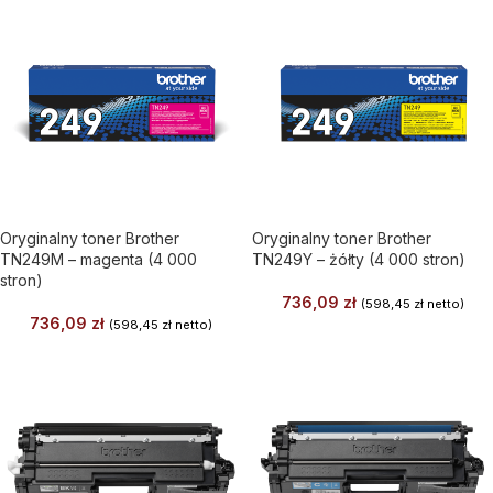
Oryginalny toner Brother
Oryginalny toner Brother
TN249M – magenta (4 000
TN249Y – żółty (4 000 stron)
stron)
736,09
zł
(
598,45
zł
netto)
736,09
zł
(
598,45
zł
netto)