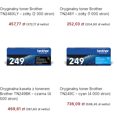
Oryginalny toner Brother
Oryginalny toner Brother
TN248XLY – żółty (2 300 stron)
TN248Y – żółty (1 000 stron)
457,77
zł
252,03
zł
(
372,17
zł
netto)
(
204,90
zł
netto)
Oryginalna kaseta z tonerem
Oryginalny toner Brother
Brother TN249BK – czarna (4
TN249C – cyan (4 000 stron)
500 stron)
736,09
zł
(
598,45
zł
netto)
469,61
zł
(
381,80
zł
netto)