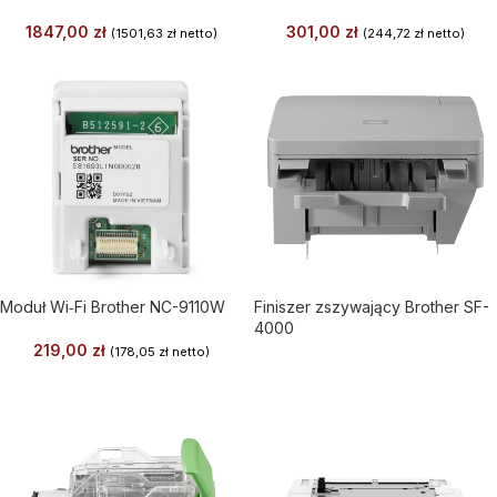
1847,00
zł
301,00
zł
(
1501,63
zł
netto)
(
244,72
zł
netto)
Moduł Wi‑Fi Brother NC-9110W
Finiszer zszywający Brother SF-
4000
219,00
zł
(
178,05
zł
netto)