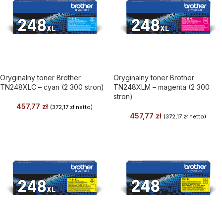
Oryginalny toner Brother
Oryginalny toner Brother
TN248XLC – cyan (2 300 stron)
TN248XLM – magenta (2 300
stron)
457,77
zł
(
372,17
zł
netto)
457,77
zł
(
372,17
zł
netto)