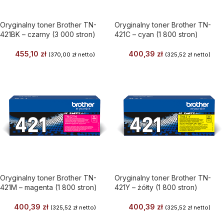
Oryginalny toner Brother TN-
Oryginalny toner Brother TN-
421BK – czarny (3 000 stron)
421C – cyan (1 800 stron)
455,10
zł
400,39
zł
(
370,00
zł
netto)
(
325,52
zł
netto)
Oryginalny toner Brother TN-
Oryginalny toner Brother TN-
421M – magenta (1 800 stron)
421Y – żółty (1 800 stron)
400,39
zł
400,39
zł
(
325,52
zł
netto)
(
325,52
zł
netto)