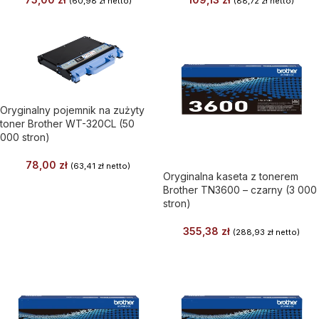
(
60,98
zł
netto)
(
88,72
zł
netto)
Oryginalny pojemnik na zużyty
toner Brother WT-320CL (50
000 stron)
78,00
zł
(
63,41
zł
netto)
Oryginalna kaseta z tonerem
Brother TN3600 – czarny (3 000
stron)
355,38
zł
(
288,93
zł
netto)