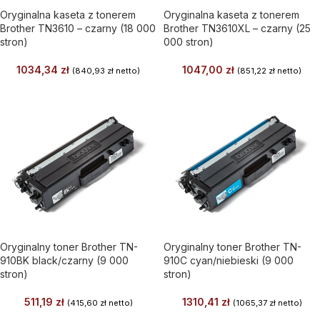
Oryginalna kaseta z tonerem
Oryginalna kaseta z tonerem
Brother TN3610 – czarny (18 000
Brother TN3610XL – czarny (25
stron)
000 stron)
1034,34
zł
1047,00
zł
(
840,93
zł
netto)
(
851,22
zł
netto)
Oryginalny toner Brother TN-
Oryginalny toner Brother TN-
910BK black/czarny (9 000
910C cyan/niebieski (9 000
stron)
stron)
511,19
zł
1310,41
zł
(
415,60
zł
netto)
(
1065,37
zł
netto)