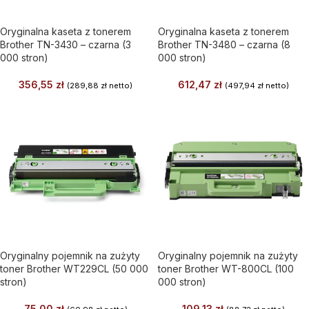
Oryginalna kaseta z tonerem
Oryginalna kaseta z tonerem
Brother TN-3430 – czarna (3
Brother TN-3480 – czarna (8
000 stron)
000 stron)
356,55
zł
612,47
zł
(
289,88
zł
netto)
(
497,94
zł
netto)
Oryginalny pojemnik na zużyty
Oryginalny pojemnik na zużyty
toner Brother WT229CL (50 000
toner Brother WT-800CL (100
stron)
000 stron)
75,00
zł
109,13
zł