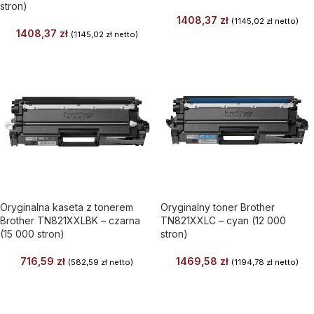
stron)
1408,37
zł
(
1145,02
zł
netto)
1408,37
zł
(
1145,02
zł
netto)
Oryginalna kaseta z tonerem
Oryginalny toner Brother
Brother TN821XXLBK – czarna
TN821XXLC – cyan (12 000
(15 000 stron)
stron)
716,59
zł
1469,58
zł
(
582,59
zł
netto)
(
1194,78
zł
netto)