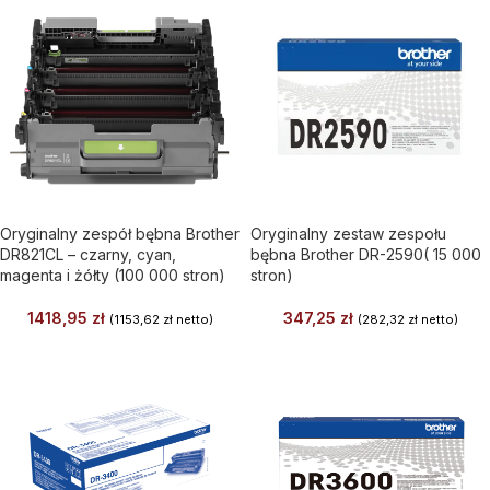
Oryginalny zespół bębna Brother
Oryginalny zestaw zespołu
DR821CL – czarny, cyan,
bębna Brother DR-2590( 15 000
magenta i żółty (100 000 stron)
stron)
1418,95
zł
347,25
zł
(
1153,62
zł
netto)
(
282,32
zł
netto)