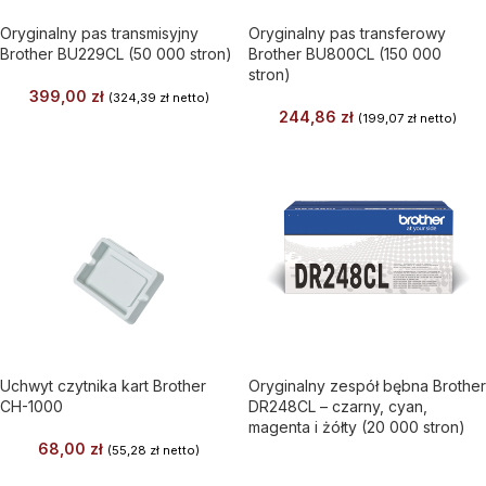
Oryginalny pas transmisyjny
Oryginalny pas transferowy
Brother BU229CL (50 000 stron)
Brother BU800CL (150 000
stron)
399,00
zł
(
324,39
zł
netto)
244,86
zł
(
199,07
zł
netto)
Uchwyt czytnika kart Brother
Oryginalny zespół bębna Brother
CH-1000
DR248CL – czarny, cyan,
magenta i żółty (20 000 stron)
68,00
zł
(
55,28
zł
netto)