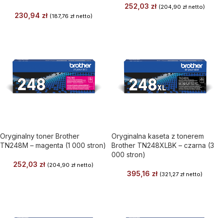
252,03
zł
(
204,90
zł
netto)
230,94
zł
(
187,76
zł
netto)
Oryginalny toner Brother
Oryginalna kaseta z tonerem
TN248M – magenta (1 000 stron)
Brother TN248XLBK – czarna (3
000 stron)
252,03
zł
(
204,90
zł
netto)
395,16
zł
(
321,27
zł
netto)