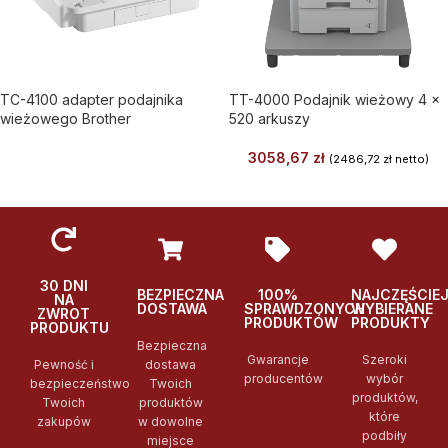
TC-4100 adapter podajnika
TT-4000 Podajnik wieżowy 4 x
wieżowego Brother
520 arkuszy
3058,67
zł
(
2486,72
zł
netto)
30 DNI
BEZPIECZNA
100%
NAJCZĘŚCIE
NA
DOSTAWA
SPRAWDZONYCH
WYBIERANE
ZWROT
PRODUKTÓW
PRODUKTY
PRODUKTU
Bezpieczna
Gwarancje
Szeroki
Pewność i
dostawa
producentów
wybór
bezpieczeństwo
Twoich
produktów,
Twoich
produktów
które
zakupów
w dowolne
podbiły
miejsce