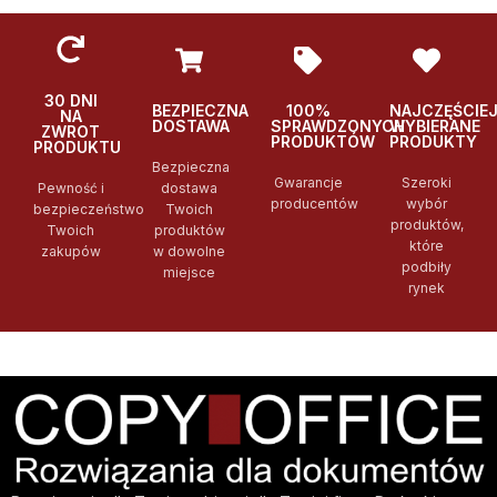
30 DNI
BEZPIECZNA
100%
NAJCZĘŚCIE
NA
DOSTAWA
SPRAWDZONYCH
WYBIERANE
ZWROT
PRODUKTÓW
PRODUKTY
PRODUKTU
Bezpieczna
Gwarancje
Szeroki
Pewność i
dostawa
producentów
wybór
bezpieczeństwo
Twoich
produktów,
Twoich
produktów
które
zakupów
w dowolne
podbiły
miejsce
rynek