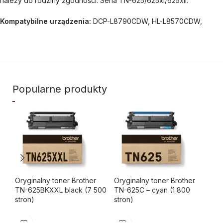
należy do rodziny zgodności: Seria TN-625/625xl/625xll.
Kompatybilne urządzenia:
DCP-L8790CDW, HL-L8570CDW,
Popularne produkty
Oryginalny toner Brother
Oryginalny toner Brother
Or
TN-625BKXXL black (7 500
TN-625C – cyan (1 800
TN
stron)
stron)
str