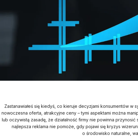
Zastanawiałeś się kiedyś, co kieruje decyzjami konsumentów w sy
nowoczesna oferta, atrakcyjne ceny – tymi aspektami można man
lub oczywistą zasadę, że działalność firmy nie powinna przynosić
najlepsza reklama nie pomoże, gdy pojawi się kryzys wizeru
o środowisko naturalne, wa