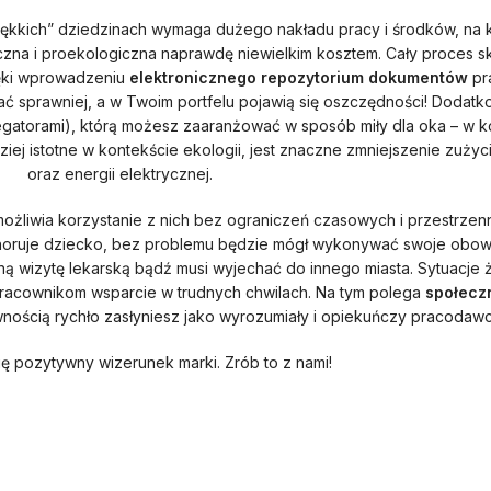
ękkich” dziedzinach wymaga dużego nakładu pracy i środków, na kt
eczna i proekologiczna naprawdę niewielkim kosztem. Cały proces sk
zięki wprowadzeniu
elektronicznego repozytorium dokumentów
pra
 sprawniej, a w Twoim portfelu pojawią się oszczędności! Dodatko
gatorami), którą możesz zaaranżować w sposób miły dla oka – w końc
ziej istotne w kontekście ekologii, jest znaczne zmniejszenie zuży
oraz energii elektrycznej.
ożliwia korzystanie z nich bez ograniczeń czasowych i przestrze
choruje dziecko, bez problemu będzie mógł wykonywać swoje obowi
pilną wizytę lekarską bądź musi wyjechać do innego miasta. Sytuacj
racownikom wsparcie w trudnych chwilach. Na tym polega
społecz
nością rychło zasłyniesz jako wyrozumiały i opiekuńczy pracodawc
ię pozytywny wizerunek marki. Zrób to z nami!