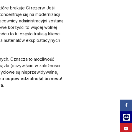
óre brakuje Ci rezerw. Jeśli
oncentruje się na modernizacji
cownicy administracyjni zostaną
we korzyści to więcej wolnej
u to tu często trafiają klienci
cia materiałów eksploatacyjnych
nnych. Oznacza to możliwość
ązki (oczywiście w zależności
e życiowe są nieprzewidywalne,
na odpowiedzialność biznesu
!
a.
Zalog
Team
YouT