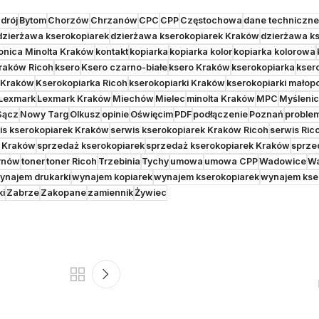
drój
Bytom
Chorzów
Chrzanów
CPC
CPP
Częstochowa
dane techniczne
dzierżawa kserokopiarek
dzierżawa kserokopiarek Kraków
dzierżawa ks
onica Minolta Kraków
kontakt
kopiarka
kopiarka kolor
kopiarka kolorowa
raków Ricoh
ksero
Ksero czarno-białe
ksero Kraków
kserokopiarka
kser
 Kraków
Kserokopiarka Ricoh
kserokopiarki Kraków
kserokopiarki małop
Lexmark
Lexmark Kraków
Miechów
Mielec
minolta Kraków
MPC
Myśleni
Sącz
Nowy Targ
Olkusz
opinie
Oświęcim
PDF
podłączenie
Poznań
proble
is kserokopiarek Kraków
serwis kserokopiarek Kraków Ricoh
serwis Ric
k Kraków
sprzedaż kserokopiarek
sprzedaż kserokopiarek Kraków
sprze
rnów
toner
toner Ricoh
Trzebinia
Tychy
umowa
umowa CPP
Wadowice
W
ynajem drukarki
wynajem kopiarek
wynajem kserokopiarek
wynajem kse
ki
Zabrze
Zakopane
zamiennik
Żywiec