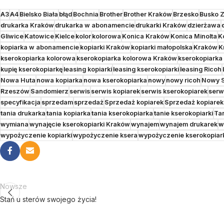
A3
A4
Bielsko Biała
błąd
Bochnia
Brother
Brother Kraków
Brzesko
Busko Z
drukarka Kraków
drukarka w abonamencie
drukarki Kraków
dzierżawa
Gliwice
Katowice
Kielce
kolor
kolorowa
Konica Kraków
Konica Minolta
K
kopiarka w abonamencie
kopiarki Kraków
kopiarki małopolska
Kraków
K
kserokopiarka kolorowa
kserokopiarka kolorowa Kraków
kserokopiarka
kupię kserokopiarkę
leasing kopiarki
leasing kserokopiarki
leasing Ricoh
Nowa Huta
nowa kopiarka
nowa kserokopiarka
nowy
nowy ricoh
Nowy 
Rzeszów
Sandomierz
serwis
serwis kopiarek
serwis kserokopiarek
serw
specyfikacja
sprzedam
sprzedaż
Sprzedaż kopiarek
Sprzedaż kopiare
tania drukarka
tania kopiarka
tania kserokopiarka
tanie kserokopiarki
Ta
wymiana
wynajęcie kserokopiarki Kraków
wynajem
wynajem drukarek
w
wypożyczenie kopiarki
wypożyczenie ksera
wypożyczenie kserokopiar
Nowsze
Stań u sterów swojego życia!