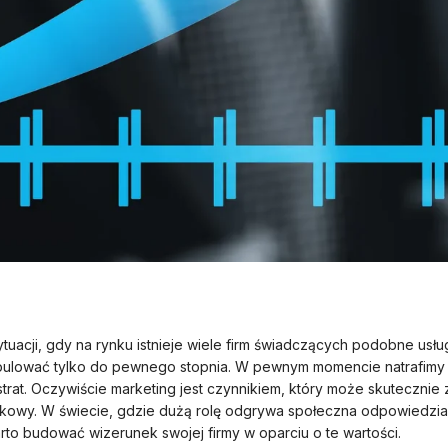
tuacji, gdy na rynku istnieje wiele firm świadczących podobne usł
ipulować tylko do pewnego stopnia. W pewnym momencie natrafimy 
 strat. Oczywiście marketing jest czynnikiem, który może skuteczni
nkowy. W świecie, gdzie dużą rolę odgrywa społeczna odpowiedzia
rto budować wizerunek swojej firmy w oparciu o te wartości.