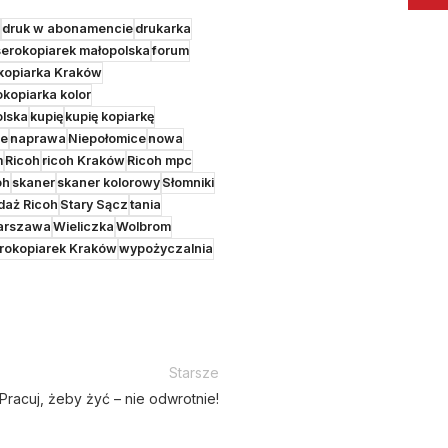
druk w abonamencie
drukarka
erokopiarek małopolska
forum
kopiarka Kraków
okopiarka kolor
olska
kupię
kupię kopiarkę
ce
naprawa
Niepołomice
nowa
m
Ricoh
ricoh Kraków
Ricoh mpc
oh
skaner
skaner kolorowy
Słomniki
daż Ricoh
Stary Sącz
tania
arszawa
Wieliczka
Wolbrom
rokopiarek Kraków
wypożyczalnia
Starsze
Pracuj, żeby żyć – nie odwrotnie!