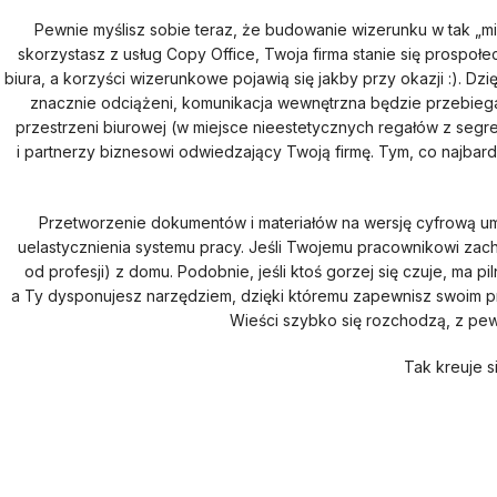
Pewnie myślisz sobie teraz, że budowanie wizerunku w tak „mi
skorzystasz z usług Copy Office, Twoja firma stanie się prospoł
biura, a korzyści wizerunkowe pojawią się jakby przy okazji :). D
znacznie odciążeni, komunikacja wewnętrzna będzie przebiegać
przestrzeni biurowej (w miejsce nieestetycznych regałów z segre
i partnerzy biznesowi odwiedzający Twoją firmę. Tym, co najbard
Przetworzenie dokumentów i materiałów na wersję cyfrową um
uelastycznienia systemu pracy. Jeśli Twojemu pracownikowi za
od profesji) z domu. Podobnie, jeśli ktoś gorzej się czuje, ma 
a Ty dysponujesz narzędziem, dzięki któremu zapewnisz swoim p
Wieści szybko się rozchodzą, z pew
Tak kreuje s