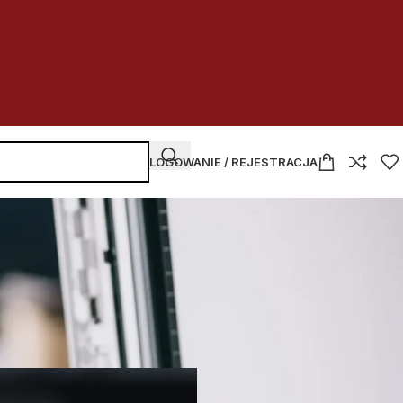
LOGOWANIE / REJESTRACJA
NAJNOWSZE WPISY
y
Kupować
czy dzierżawić
w budżetówce
2026-07-30