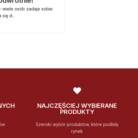
 odwrotnie!
Chcesz się w
– wiele osób zadaje sobie
W sytuacji dużej konkure
się d...
podobne usł
NYCH
NAJCZĘŚCIEJ WYBIERANE
PRODUKTY
ów
Szeroki wybór produktów, które podbiły
rynek