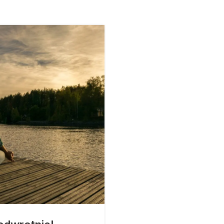
25
LUT