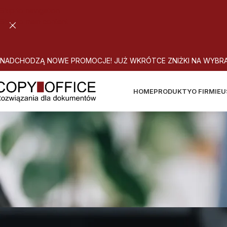
Skip to navigation
Skip to main content
N
A
D
C
H
O
D
Z
Ą
N
O
W
E
P
R
O
M
O
C
J
E
!
J
U
Ż
W
K
R
Ó
T
C
E
Z
N
I
Ż
K
I
N
A
W
Y
B
R
HOME
PRODUKTY
O FIRMIE
U
Pozytywny wizer