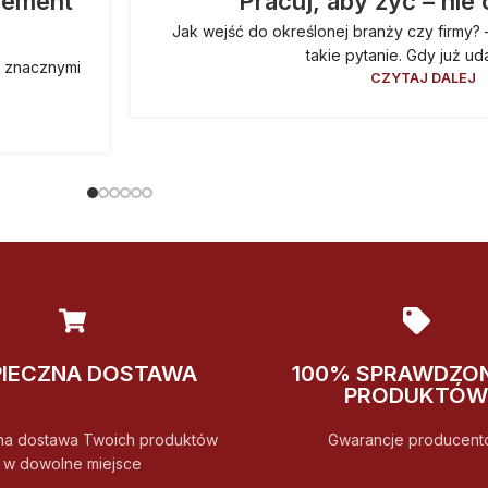
lement
Pracuj, aby żyć – nie
Jak wejść do określonej branży czy firmy? 
takie pytanie. Gdy już uda 
ą znacznymi
CZYTAJ DALEJ
PIECZNA DOSTAWA
100% SPRAWDZO
PRODUKTÓW
na dostawa Twoich produktów
Gwarancje producent
w dowolne miejsce