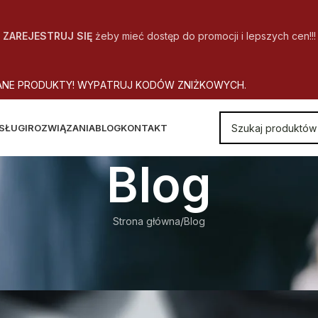
ZAREJESTRUJ SIĘ
żeby mieć dostęp do promocji i lepszych cen!!!
A
N
E
P
R
O
D
U
K
T
Y
!
W
Y
P
A
T
R
U
J
K
O
D
Ó
W
Z
N
I
Ż
K
O
W
Y
C
H
.
SŁUGI
ROZWIĄZANIA
BLOG
KONTAKT
Blog
Strona główna
Blog
BLOG
unek największą wartością firm
Autor
CopyOffice
Wł. 2018-12-11