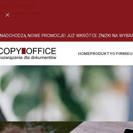
Skip to navigation
Skip to main content
N
A
D
C
H
O
D
Z
Ą
N
O
W
E
P
R
O
M
O
C
J
E
!
J
U
Ż
W
K
R
Ó
T
C
E
Z
N
I
Ż
K
I
N
A
W
Y
B
R
HOME
PRODUKTY
O FIRMIE
U
Jak dostosow
A