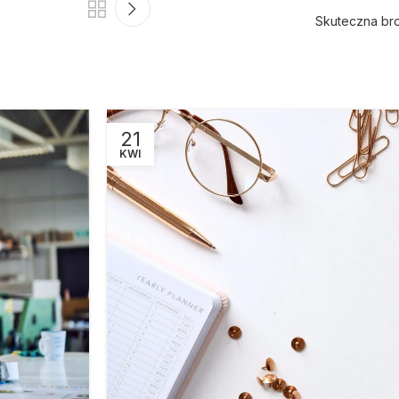
Skuteczna bro
21
KWI