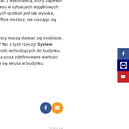
ować z wykonawcą, który zapewni
su w sytuacjach wyjątkowych.
ch spotkań jest tak wysoka,
fice możesz, nie ruszając się
icy muszą stawiać się osobiście,
? Nic z tych rzeczy!
System
 osób wchodzących do budynku.
Zalog
za poza zdefiniowane wartości.
 się wirusa w budynku.
Team
YouT
Starsze