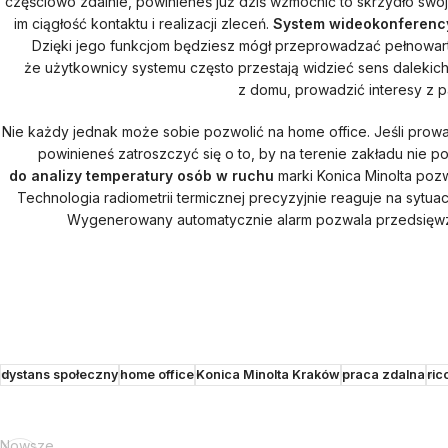
częściowo zdalnie, powinieneś już dziś wzmocnić to skrzydło swoj
im ciągłość kontaktu i realizacji zleceń.
System wideokonferenc
Dzięki jego funkcjom będziesz mógł przeprowadzać pełnowarto
że użytkownicy systemu często przestają widzieć sens dalekich
z domu, prowadzić interesy z p
Nie każdy jednak może sobie pozwolić na home office. Jeśli prowa
powinieneś zatroszczyć się o to, by na terenie zakładu nie p
do analizy temperatury osób w ruchu
marki Konica Minolta po
Technologia radiometrii termicznej precyzyjnie reaguje na sytua
Wygenerowany automatycznie alarm pozwala przedsięwzią
dystans społeczny
home office
Konica Minolta Kraków
praca zdalna
ric
Nowsze