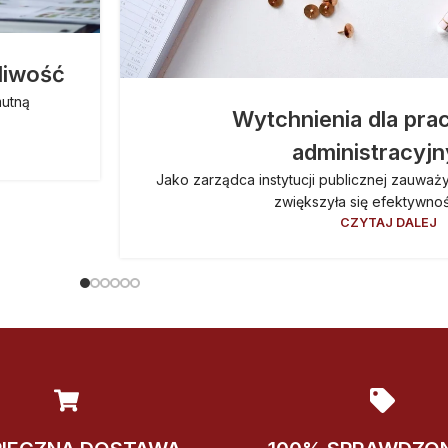
liwość
mutną
Wytchnienia dla pr
administracyj
Jako zarządca instytucji publicznej zauważ
zwiększyła się efektywnoś
CZYTAJ DALEJ