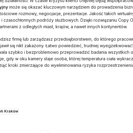
ej działalności. W czasie kryzysu klienci chętniej będą współprac
yjny
może się okazać kluczowym narzędziem do prowadzenia bizne
ściowe rozmowy, negocjacje, prezentacje. Jakość takich wirtualny
 i czasochłonnych podróży służbowych. Dzięki rozwiązaniu Copy Of
artnerami z odległych miast, krajów, a nawet innych kontynentów.
dzisz firmę lub zarządzasz przedsiębiorstwem, do którego pracown
ojawił się nikt zakażony. Łatwo powiedzieć, trudniej wyegzekwować
zwala szybko i bezproblemowo przeprowadzić badania wszystkich
cje, gdy w oku kamery staje osoba, której temperatura ciała wykrac
ć kroki zmierzające do wyeliminowania ryzyka rozprzestrzenienia
oh Kraków