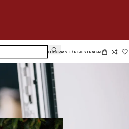
LOGOWANIE / REJESTRACJA
NAJNOWSZE WPISY
Kupować
czy dzierżawić
w budżetówce
2026-07-30