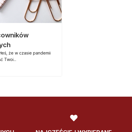
Pod
Mija rok, od kiedy epidem
acowników
problemem 
nych
yłeś, że w czasie pandemii
ć Twoi...