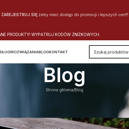
ZAREJESTRUJ SIĘ
żeby mieć dostęp do promocji i lepszych cen!!!
A
N
E
P
R
O
D
U
K
T
Y
!
W
Y
P
A
T
R
U
J
K
O
D
Ó
W
Z
N
I
Ż
K
O
W
Y
C
H
.
SŁUGI
ROZWIĄZANIA
BLOG
KONTAKT
Blog
Strona główna
Blog
BLOG
ać się do nowej normalności?
utor
CopyOffice
Wł. 2020-07-08