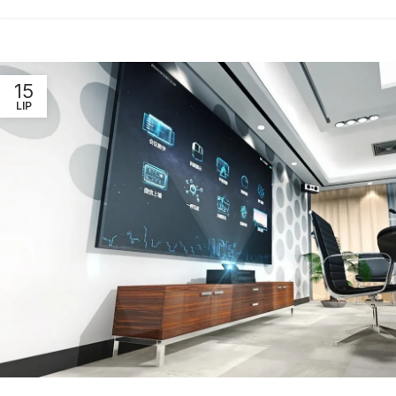
15
LIP