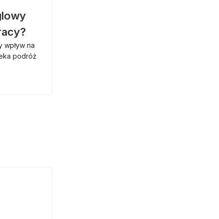
glowy
racy?
ny wpływ na
leka podróż