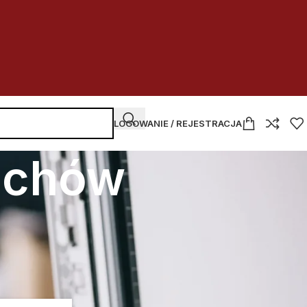
LOGOWANIE / REJESTRACJA
echów
NAJNOWSZE WPISY
Kupować czy dzierżawić
w budżetówce?
2026-07-30