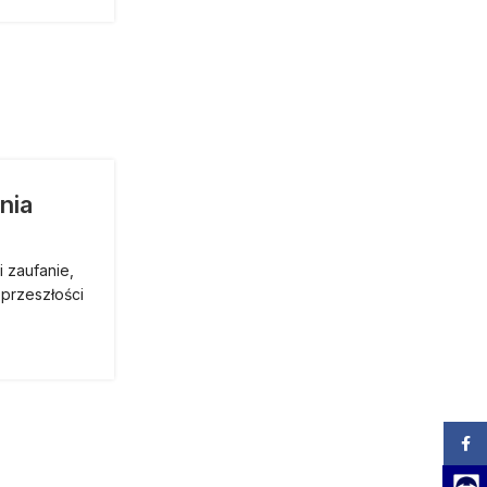
nia
i zaufanie,
 przeszłości
Zalog
Team