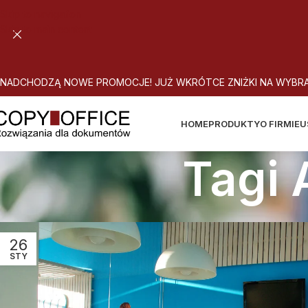
Skip to navigation
Skip to main content
N
A
D
C
H
O
D
Z
Ą
N
O
W
E
P
R
O
M
O
C
J
E
!
J
U
Ż
W
K
R
Ó
T
C
E
Z
N
I
Ż
K
I
N
A
W
Y
B
R
HOME
PRODUKTY
O FIRMIE
U
Tagi
26
STY