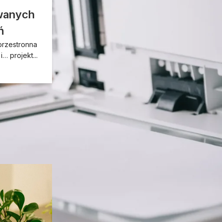
wanych
NIS2 w praktyce – od czego
zacząć porządkowanie
ń
środowiska druku?
przestronna
2026-07-16
… projekt...
Płacisz za sprzęt czy kupujesz
problem na raty?
2026-06-30