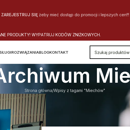
ZAREJESTRUJ SIĘ
żeby mieć dostęp do promocji i lepszych cen!!!
A
N
E
P
R
O
D
U
K
T
Y
!
W
Y
P
A
T
R
U
J
K
O
D
Ó
W
Z
N
I
Ż
K
O
W
Y
C
H
.
SŁUGI
ROZWIĄZANIA
BLOG
KONTAKT
 Archiwum Mi
Strona główna
Wpisy z tagami "Miechów"