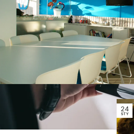
24
STY