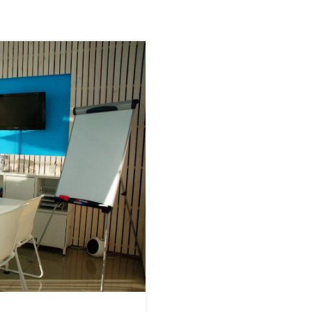
24
STY