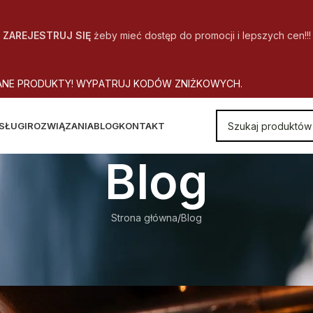
ZAREJESTRUJ SIĘ
żeby mieć dostęp do promocji i lepszych cen!!!
A
N
E
P
R
O
D
U
K
T
Y
!
W
Y
P
A
T
R
U
J
K
O
D
Ó
W
Z
N
I
Ż
K
O
W
Y
C
H
.
SŁUGI
ROZWIĄZANIA
BLOG
KONTAKT
Blog
Strona główna
Blog
BLOG
iaj czoła problemom
utor
CopyOffice
Wł. 2020-10-22