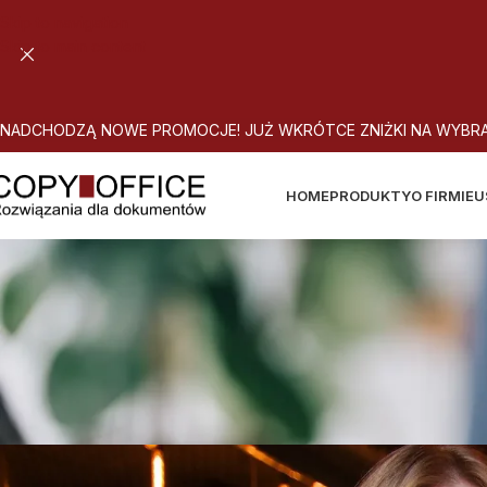
Skip to navigation
Skip to main content
N
A
D
C
H
O
D
Z
Ą
N
O
W
E
P
R
O
M
O
C
J
E
!
J
U
Ż
W
K
R
Ó
T
C
E
Z
N
I
Ż
K
I
N
A
W
Y
B
R
HOME
PRODUKTY
O FIRMIE
U
Staw
A