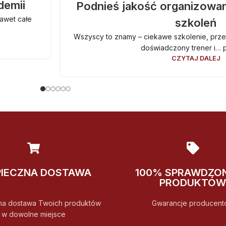
demii
Podnieś jakość organizowan
awet całe
szkoleń
Wszyscy to znamy – ciekawe szkolenie, przes
doświadczony trener i… pr
CZYTAJ DALEJ
PIECZNA DOSTAWA
100% SPRAWDZO
PRODUKTÓW
na dostawa Twoich produktów
Gwarancje producent
w dowolne miejsce