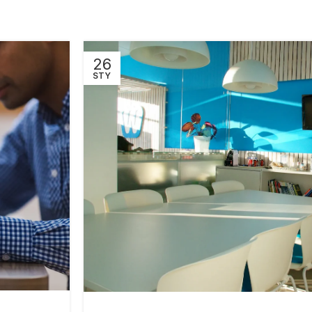
26
STY