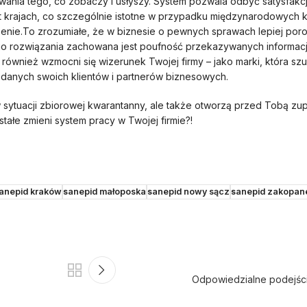
owania tego, co zobaczy i usłyszy. System pozwala odbyć satysfakc
 krajach, co szczególnie istotne w przypadku międzynarodowych ko
czenie.To zrozumiałe, że w biznesie o pewnych sprawach lepiej por
o rozwiązania zachowana jest poufność przekazywanych informacji
 również wzmocni się wizerunek Twojej firmy – jako marki, która 
danych swoich klientów i partnerów biznesowych.
 sytuacji zbiorowej kwarantanny, ale także otworzą przed Tobą zup
tałe zmieni system pracy w Twojej firmie?!
anepid kraków
sanepid małoposka
sanepid nowy sącz
sanepid zakopan
Odpowiedzialne podejści