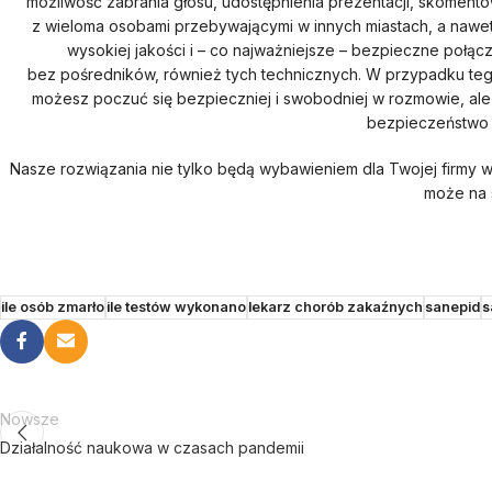
możliwość zabrania głosu, udostępnienia prezentacji, skoment
z wieloma osobami przebywającymi w innych miastach, a nawet
wysokiej jakości i – co najważniejsze – bezpieczne połą
bez pośredników, również tych technicznych. W przypadku teg
możesz poczuć się bezpieczniej i swobodniej w rozmowie, ale
bezpieczeństwo 
Nasze rozwiązania nie tylko będą wybawieniem dla Twojej firmy w
może na s
ile osób zmarło
ile testów wykonano
lekarz chorób zakaźnych
sanepid
s
Nowsze
Działalność naukowa w czasach pandemii