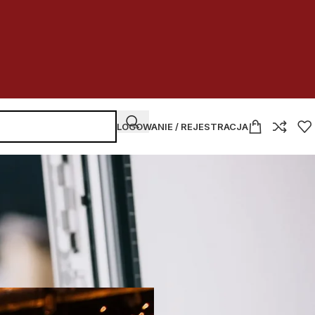
LOGOWANIE / REJESTRACJA
NAJNOWSZE WPISY
Kupować
czy dzierżawić
w budżetówce
2026-07-30