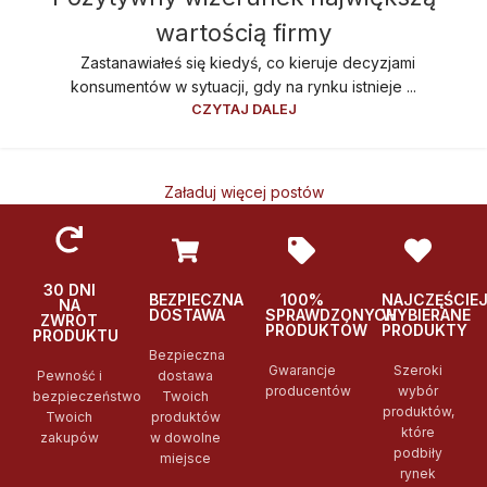
wartością firmy
Zastanawiałeś się kiedyś, co kieruje decyzjami
konsumentów w sytuacji, gdy na rynku istnieje ...
CZYTAJ DALEJ
Załaduj więcej postów
30 DNI
BEZPIECZNA
100%
NAJCZĘŚCIE
NA
DOSTAWA
SPRAWDZONYCH
WYBIERANE
ZWROT
PRODUKTÓW
PRODUKTY
PRODUKTU
Bezpieczna
Gwarancje
Szeroki
Pewność i
dostawa
producentów
wybór
bezpieczeństwo
Twoich
produktów,
Twoich
produktów
które
zakupów
w dowolne
podbiły
miejsce
rynek