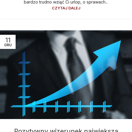
bardzo trudno wziąć Ci urlop, o sprawach...
CZYTAJ DALEJ
11
GRU
Pozytywny wizerunek największą