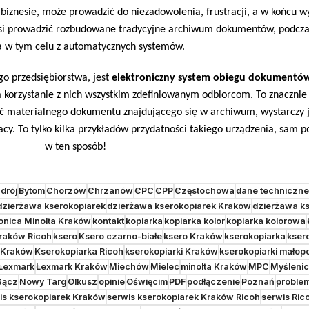
 biznesie, może prowadzić do niezadowolenia, frustracji, a w końcu
musi prowadzić rozbudowane tradycyjne archiwum dokumentów, podczas
a w tym celu z automatycznych systemów.
o przedsiębiorstwa, jest
elektroniczny
system obiegu dokumentó
 korzystanie z nich wszystkim zdefiniowanym odbiorcom. To znacznie 
ać materialnego dokumentu znajdującego się w archiwum, wystarczy 
y. To tylko kilka przykładów przydatności takiego urządzenia, sam po
w ten sposób!
drój
Bytom
Chorzów
Chrzanów
CPC
CPP
Częstochowa
dane techniczne
dzierżawa kserokopiarek
dzierżawa kserokopiarek Kraków
dzierżawa ks
onica Minolta Kraków
kontakt
kopiarka
kopiarka kolor
kopiarka kolorowa
raków Ricoh
ksero
Ksero czarno-białe
ksero Kraków
kserokopiarka
kser
 Kraków
Kserokopiarka Ricoh
kserokopiarki Kraków
kserokopiarki małop
Lexmark
Lexmark Kraków
Miechów
Mielec
minolta Kraków
MPC
Myśleni
Sącz
Nowy Targ
Olkusz
opinie
Oświęcim
PDF
podłączenie
Poznań
proble
is kserokopiarek Kraków
serwis kserokopiarek Kraków Ricoh
serwis Ric