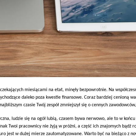
 czekających miesiącami na etat, minęły bezpowrotnie. Na współczes
ychodzące daleko poza kwestie finansowe. Coraz bardziej cenioną wart
w najbliższym czasie Twój zespół zmniejszył się o cennych zawodowców, 
czna, ludzie się na ogół lubią, czasem bywa nerwowo, ale to w końcu p
nak Twoi pracownicy nie żyją w próżni, a część ich znajomych bądź 
iuro jest w dużej mierze zautomatyzowane. Warto być na bieżąco z n