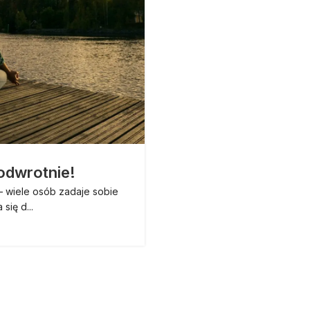
 odwrotnie!
Chcesz się w
– wiele osób zadaje sobie
W sytuacji dużej konkure
się d...
podobne usł