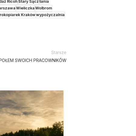
daż Ricoh
Stary Sącz
tania
arszawa
Wieliczka
Wolbrom
rokopiarek Kraków
wypożyczalnia
Starsze
SPOŁEM SWOICH PRACOWNIKÓW
25
LUT