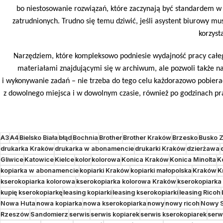
bo niestosowanie rozwiązań, które zaczynają być standardem w
zatrudnionych. Trudno się temu dziwić, jeśli asystent biurowy 
korzyst
Narzędziem, które kompleksowo podniesie wydajność pracy całeg
materiałami znajdującymi się w archiwum, ale pozwoli także na
i wykonywanie zadań – nie trzeba do tego celu każdorazowo pobier
z dowolnego miejsca i w dowolnym czasie, również po godzinach prac
A3
A4
Bielsko Biała
błąd
Bochnia
Brother
Brother Kraków
Brzesko
Busko Z
drukarka Kraków
drukarka w abonamencie
drukarki Kraków
dzierżawa
Gliwice
Katowice
Kielce
kolor
kolorowa
Konica Kraków
Konica Minolta
K
kopiarka w abonamencie
kopiarki Kraków
kopiarki małopolska
Kraków
K
kserokopiarka kolorowa
kserokopiarka kolorowa Kraków
kserokopiarka
kupię kserokopiarkę
leasing kopiarki
leasing kserokopiarki
leasing Ricoh
Nowa Huta
nowa kopiarka
nowa kserokopiarka
nowy
nowy ricoh
Nowy 
Rzeszów
Sandomierz
serwis
serwis kopiarek
serwis kserokopiarek
serw