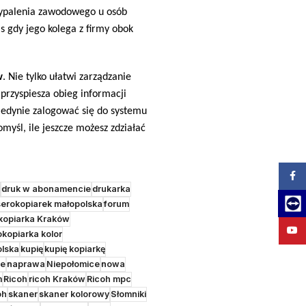
 wypalenia zawodowego u osób
 gdy jego kolega z firmy obok
w
. Nie tylko ułatwi zarządzanie
przyspiesza obieg informacji
jedynie zalogować się do systemu
myśl, ile jeszcze możesz zdziałać
Zalog
druk w abonamencie
drukarka
Team
erokopiarek małopolska
forum
kopiarka Kraków
YouT
okopiarka kolor
olska
kupię
kupię kopiarkę
ce
naprawa
Niepołomice
nowa
m
Ricoh
ricoh Kraków
Ricoh mpc
oh
skaner
skaner kolorowy
Słomniki