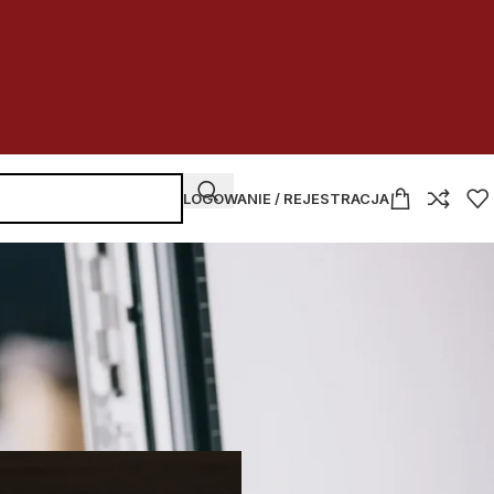
LOGOWANIE / REJESTRACJA
NAJNOWSZE WPISY
Kupować
czy dzierżawić
w budżetówce
2026-07-30