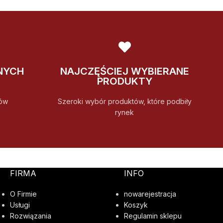
NYCH
NAJCZĘŚCIEJ WYBIERANE
PRODUKTY
ów
Szeroki wybór produktów, które podbiły
rynek
FIRMA
INFO
O Firmie
nowarejestracja
Usługi
Koszyk
Rozwiązania
Regulamin sklepu