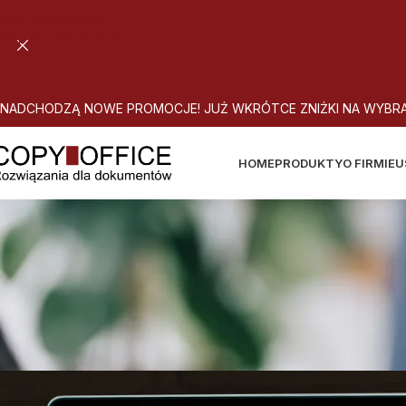
Skip to navigation
Skip to main content
N
A
D
C
H
O
D
Z
Ą
N
O
W
E
P
R
O
M
O
C
J
E
!
J
U
Ż
W
K
R
Ó
T
C
E
Z
N
I
Ż
K
I
N
A
W
Y
B
R
HOME
PRODUKTY
O FIRMIE
U
BĄDŹ NOWOC
A