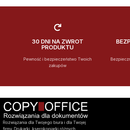
30 DNI NA ZWROT
BEZ
PRODUKTU
Pewność i bezpieczeństwo Twoich
Bezpiecz
zakupów
Rozwiązania dla Twojego biura i dla Twojej
firmy. Drukarki, kserokopiarki różnych