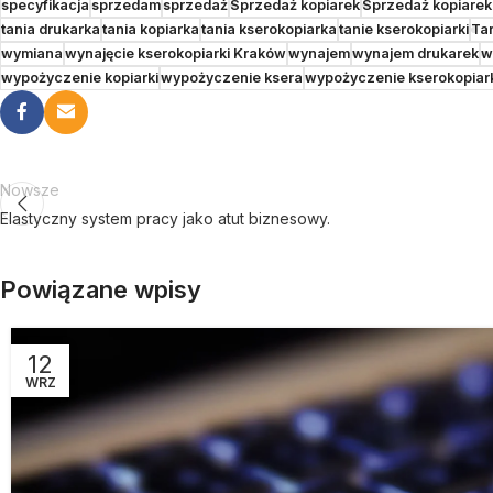
specyfikacja
sprzedam
sprzedaż
Sprzedaż kopiarek
Sprzedaż kopiare
tania drukarka
tania kopiarka
tania kserokopiarka
tanie kserokopiarki
Ta
wymiana
wynajęcie kserokopiarki Kraków
wynajem
wynajem drukarek
w
wypożyczenie kopiarki
wypożyczenie ksera
wypożyczenie kserokopiar
Nowsze
Elastyczny system pracy jako atut biznesowy.
Powiązane wpisy
12
WRZ