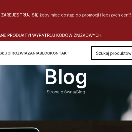
ZAREJESTRUJ SIĘ
żeby mieć dostęp do promocji i lepszych cen!!!
A
N
E
P
R
O
D
U
K
T
Y
!
W
Y
P
A
T
R
U
J
K
O
D
Ó
W
Z
N
I
Ż
K
O
W
Y
C
H
.
SŁUGI
ROZWIĄZANIA
BLOG
KONTAKT
Blog
Strona główna
Blog
BLOG
ZESNY – BĄDŹ ATRAKCYJNY
utor
CopyOffice
Wł. 2018-09-26