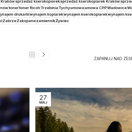
k Kraków
sprzedaż kserokopiarek
sprzedaż kserokopiarek Kraków
sprze
rnów
toner
toner Ricoh
Trzebinia
Tychy
umowa
umowa CPP
Wadowice
W
ynajem drukarki
wynajem kopiarek
wynajem kserokopiarek
wynajem kse
ki
Zabrze
Zakopane
zamiennik
Żywiec
ZAPANUJ NAD ZE
27
MAJ