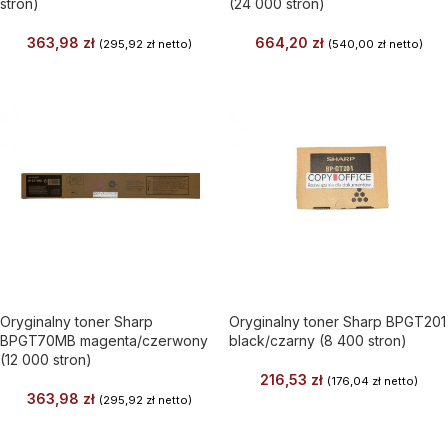
stron)
(24 000 stron)
363,98
zł
664,20
zł
(
295,92
zł
netto)
(
540,00
zł
netto)
Oryginalny toner Sharp
Oryginalny toner Sharp BPGT201
BPGT70MB magenta/czerwony
black/czarny (8 400 stron)
(12 000 stron)
216,53
zł
(
176,04
zł
netto)
363,98
zł
(
295,92
zł
netto)