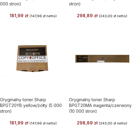
000 stron)
stron)
181,99
zł
298,89
zł
(
147,96
zł
netto)
(
243,00
zł
netto)
Oryginalny toner Sharp
Oryginalny toner Sharp
BPGT20YB yellow/żółty (5 000
BPGT20MA magenta/czerwony
stron)
(10 000 stron)
181,99
zł
298,89
zł
(
147,96
zł
netto)
(
243,00
zł
netto)