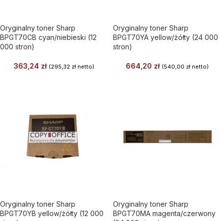
Oryginalny toner Sharp
Oryginalny toner Sharp
BPGT70CB cyan/niebieski (12
BPGT70YA yellow/żółty (24 000
000 stron)
stron)
363,24
zł
664,20
zł
(
295,32
zł
netto)
(
540,00
zł
netto)
Oryginalny toner Sharp
Oryginalny toner Sharp
BPGT70YB yellow/żółty (12 000
BPGT70MA magenta/czerwony