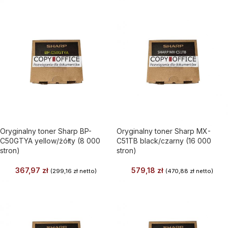
Oryginalny toner Sharp BP-
Oryginalny toner Sharp MX-
C50GTYA yellow/żółty (8 000
C51TB black/czarny (16 000
stron)
stron)
367,97
zł
579,18
zł
(
299,16
zł
netto)
(
470,88
zł
netto)