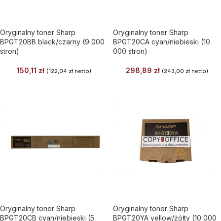
Oryginalny toner Sharp
Oryginalny toner Sharp
BPGT20BB black/czarny (9 000
BPGT20CA cyan/niebieski (10
stron)
000 stron)
150,11
zł
298,89
zł
(
122,04
zł
netto)
(
243,00
zł
netto)
Oryginalny toner Sharp
Oryginalny toner Sharp
BPGT20CB cyan/niebieski (5
BPGT20YA yellow/żółty (10 000