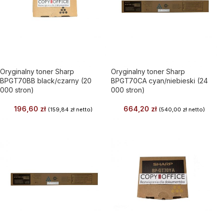
Oryginalny toner Sharp
Oryginalny toner Sharp
BPGT70BB black/czarny (20
BPGT70CA cyan/niebieski (24
000 stron)
000 stron)
196,60
zł
664,20
zł
(
159,84
zł
netto)
(
540,00
zł
netto)