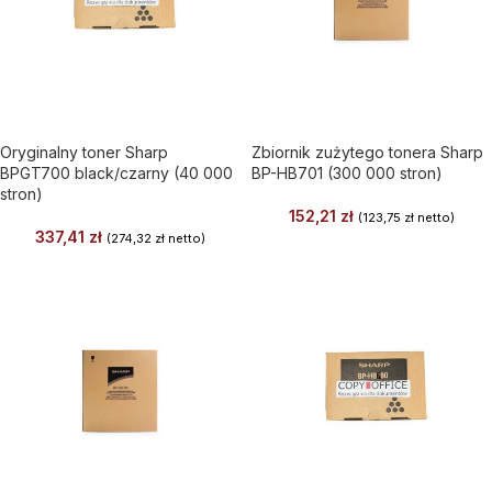
Oryginalny toner Sharp
Zbiornik zużytego tonera Sharp
BPGT700 black/czarny (40 000
BP-HB701 (300 000 stron)
stron)
152,21
zł
(
123,75
zł
netto)
337,41
zł
(
274,32
zł
netto)