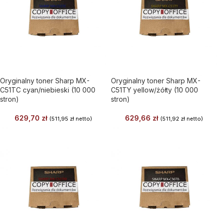
Oryginalny toner Sharp MX-
Oryginalny toner Sharp MX-
C51TC cyan/niebieski (10 000
C51TY yellow/żółty (10 000
stron)
stron)
629,70
zł
629,66
zł
(
511,95
zł
netto)
(
511,92
zł
netto)