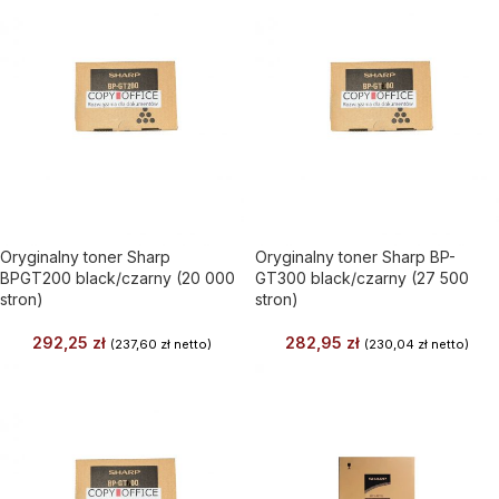
Oryginalny toner Sharp
Oryginalny toner Sharp BP-
BPGT200 black/czarny (20 000
GT300 black/czarny (27 500
stron)
stron)
292,25
zł
282,95
zł
(
237,60
zł
netto)
(
230,04
zł
netto)