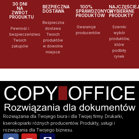
30 DNI
BEZPIECZNA
100%
NAJCZĘŚCIE
NA
DOSTAWA
SPRAWDZONYCH
WYBIERANE
ZWROT
PRODUKTÓW
PRODUKTY
PRODUKTU
Bezpieczna
Gwarancje
Szeroki
Pewność i
dostawa
producentów
wybór
bezpieczeństwo
Twoich
produktów,
Twoich
produktów
które
zakupów
w dowolne
podbiły
miejsce
rynek
Rozwiązania dla Twojego biura i dla Twojej firmy. Drukarki,
kserokopiarki różnych producentów. Produkty, usługi i
rozwiązania dla Twojego biznesu.