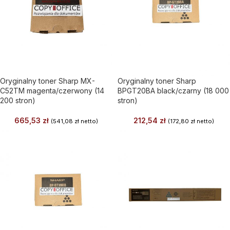
Oryginalny toner Sharp MX-
Oryginalny toner Sharp
C52TM magenta/czerwony (14
BPGT20BA black/czarny (18 000
200 stron)
stron)
665,53
zł
212,54
zł
(
541,08
zł
netto)
(
172,80
zł
netto)