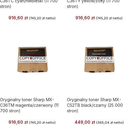
C36TC cyan/niebieski (11 700
C36TY yellow/żółty (11 700
stron)
stron)
916,60
zł
916,60
zł
(
745,20
zł
netto)
(
745,20
zł
netto)
Oryginalny toner Sharp MX-
Oryginalny toner Sharp MX-
C36TM magenta/czerwony (11
C52TB black/czarny (25 000
700 stron)
stron)
916,60
zł
449,00
zł
(
745,20
zł
netto)
(
365,04
zł
netto)