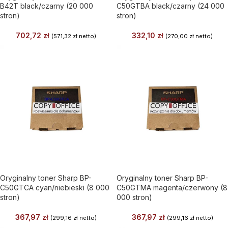
B42T black/czarny (20 000
C50GTBA black/czarny (24 000
stron)
stron)
702,72
zł
332,10
zł
(
571,32
zł
netto)
(
270,00
zł
netto)
Oryginalny toner Sharp BP-
Oryginalny toner Sharp BP-
C50GTCA cyan/niebieski (8 000
C50GTMA magenta/czerwony (8
stron)
000 stron)
367,97
zł
367,97
zł
(
299,16
zł
netto)
(
299,16
zł
netto)