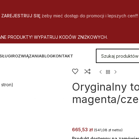
ZAREJESTRUJ SIĘ
żeby mieć dostęp do promocji i lepszych cen!!!
A
N
E
P
R
O
D
U
K
T
Y
!
W
Y
P
A
T
R
U
J
K
O
D
Ó
W
Z
N
I
Ż
K
O
W
Y
C
H
.
SŁUGI
ROZWIĄZANIA
BLOG
KONTAKT
Oryginalny 
stron)
magenta/czer
665,53
zł
(
541,08
zł
netto)
Produkt dostępny na zamówie