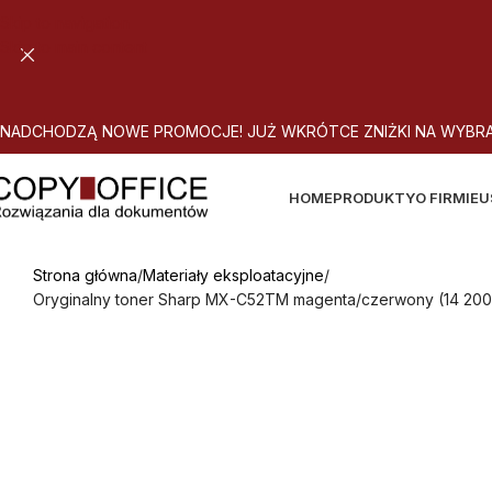
Skip to navigation
Skip to main content
N
A
D
C
H
O
D
Z
Ą
N
O
W
E
P
R
O
M
O
C
J
E
!
J
U
Ż
W
K
R
Ó
T
C
E
Z
N
I
Ż
K
I
N
A
W
Y
B
R
HOME
PRODUKTY
O FIRMIE
U
Strona główna
Materiały eksploatacyjne
Oryginalny toner Sharp MX-C52TM magenta/czerwony (14 200 