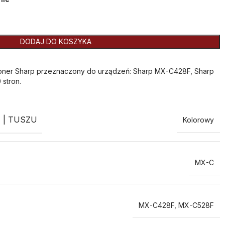
DODAJ DO KOSZYKA
oner Sharp przeznaczony do urządzeń: Sharp MX-C428F, Sharp
stron.
 | TUSZU
Kolorowy
MX-C
MX-C428F
,
MX-C528F