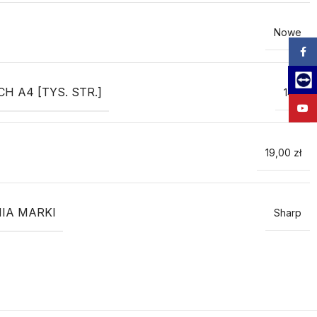
Nowe
Zalog
Team
 A4 [TYS. STR.]
14.2
YouT
19,00 zł
IA MARKI
Sharp