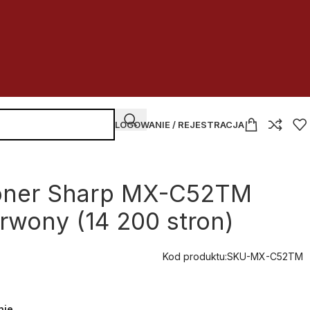
LOGOWANIE / REJESTRACJA
toner Sharp MX-C52TM
wony (14 200 stron)
Kod produktu:
SKU-MX-C52TM
nie