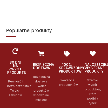
Popularne produkty
30 DNI
BEZPIECZNA
100%
NAJCZĘŚCIE
NA
DOSTAWA
SPRAWDZONYCH
WYBIERANE
ZWROT
PRODUKTÓW
PRODUKTY
PRODUKTU
Bezpieczna
Gwarancje
Szeroki
Pewność i
dostawa
producentów
wybór
bezpieczeństwo
Twoich
produktów,
Twoich
produktów
które
zakupów
w dowolne
podbiły
miejsce
rynek