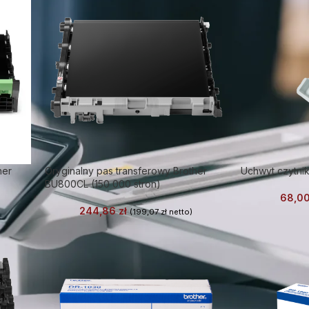
her
Oryginalny pas transferowy Brother
Uchwyt czytnik
BU800CL (150 000 stron)
68,0
244,86
zł
(
199,07
zł
netto)