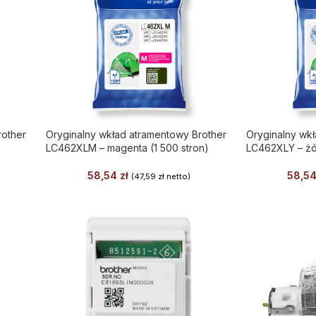
rother
Oryginalny wkład atramentowy Brother
Oryginalny wk
LC462XLM – magenta (1 500 stron)
LC462XLY – żół
58,54
zł
58,5
(
47,59
zł
netto)