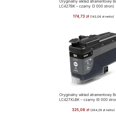
Oryginalny wkład atramentowy B
LC427BK – czarny (3 000 stron)
174,73
zł
(
142,06
zł
netto)
Oryginalny wkład atramentowy B
LC427XLBK – czarny (6 000 stro
325,08
zł
(
264,29
zł
netto)