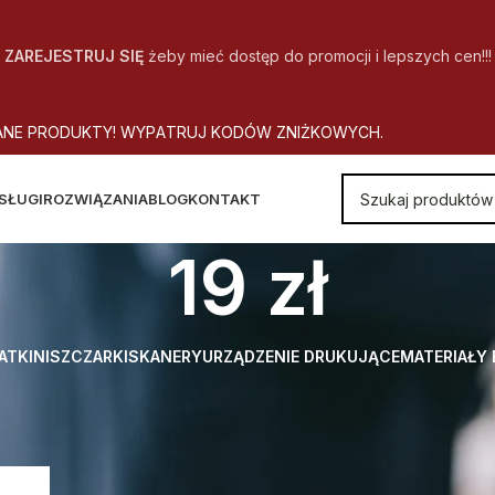
ZAREJESTRUJ SIĘ
żeby mieć dostęp do promocji i lepszych cen!!!
A
N
E
P
R
O
D
U
K
T
Y
!
W
Y
P
A
T
R
U
J
K
O
D
Ó
W
Z
N
I
Ż
K
O
W
Y
C
H
.
SŁUGI
ROZWIĄZANIA
BLOG
KONTAKT
19 zł
ATKI
NISZCZARKI
SKANERY
URZĄDZENIE DRUKUJĄCE
MATERIAŁY
 Koszt dostawy
19 zł