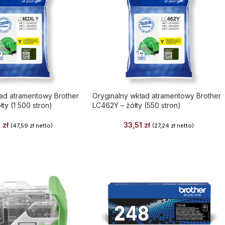
ład atramentowy Brother
Oryginalny wkład atramentowy Brother
ty (1 500 stron)
LC462Y – żółty (550 stron)
4
zł
33,51
zł
(
47,59
zł
netto)
(
27,24
zł
netto)