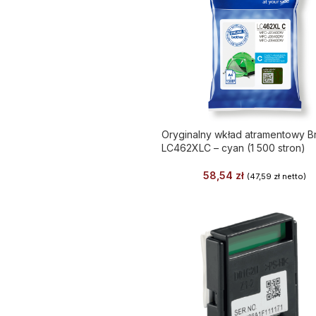
Oryginalny wkład atramentowy B
LC462XLC – cyan (1 500 stron)
58,54
zł
(
47,59
zł
netto)