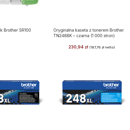
k Brother SR100
Oryginalna kaseta z tonerem Brother
TN248BK – czarna (1 000 stron)
230,94
zł
(
187,76
zł
netto)