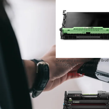
Oryginalny pas transmisyjny Brot
BU229CL (50 000 stron)
399,00
zł
(
324,39
zł
netto)