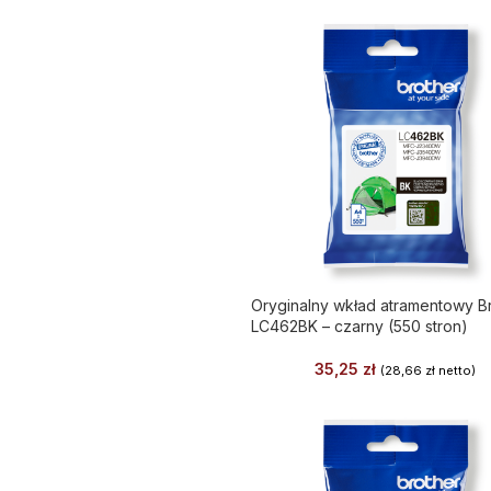
Oryginalny wkład atramentowy B
LC462BK – czarny (550 stron)
35,25
zł
(
28,66
zł
netto)