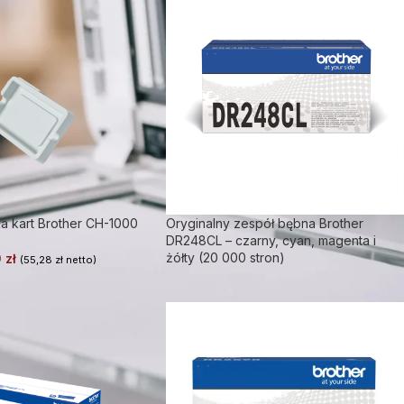
a kart Brother CH-1000
Oryginalny zespół bębna Brother
DR248CL – czarny, cyan, magenta i
żółty (20 000 stron)
0
zł
(
55,28
zł
netto)