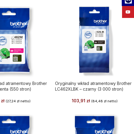
YouT
ład atramentowy Brother
Oryginalny wkład atramentowy Brother
nta (550 stron)
LC462XLBK – czarny (3 000 stron)
1
zł
103,91
zł
(
27,24
zł
netto)
(
84,48
zł
netto)