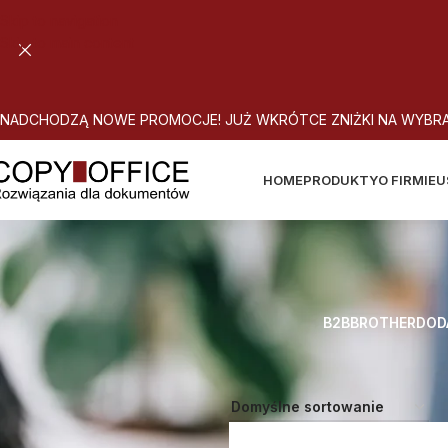
Skip to navigation
Skip to main content
N
A
D
C
H
O
D
Z
Ą
N
O
W
E
P
R
O
M
O
C
J
E
!
J
U
Ż
W
K
R
Ó
T
C
E
Z
N
I
Ż
K
I
N
A
W
Y
B
R
HOME
PRODUKTY
O FIRMIE
U
B2B
BROTHER
DOD
Strona główna
Atrybut produktu: