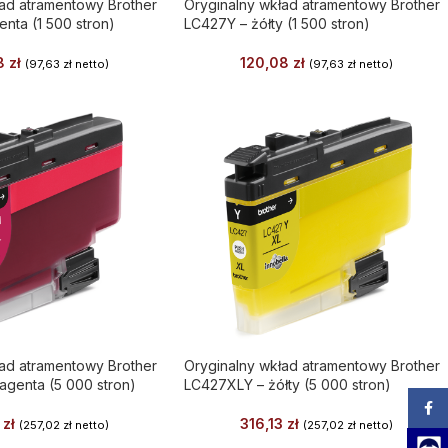
ład atramentowy Brother
Oryginalny wkład atramentowy Brother
nta (1 500 stron)
LC427Y – żółty (1 500 stron)
08
zł
120,08
zł
(
97,63
zł
netto)
(
97,63
zł
netto)
ład atramentowy Brother
Oryginalny wkład atramentowy Brother
genta (5 000 stron)
LC427XLY – żółty (5 000 stron)
Zalog
3
zł
316,13
zł
(
257,02
zł
netto)
(
257,02
zł
netto)
Team