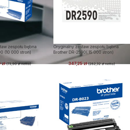
staw zespołu bębna
Oryginalny zestaw zespołu bębna
0 (10 000 stron)
Brother DR-2590( 15 000 stron)
0
zł
347,25
zł
(
73,90
zł
netto)
(
282,32
zł
netto)