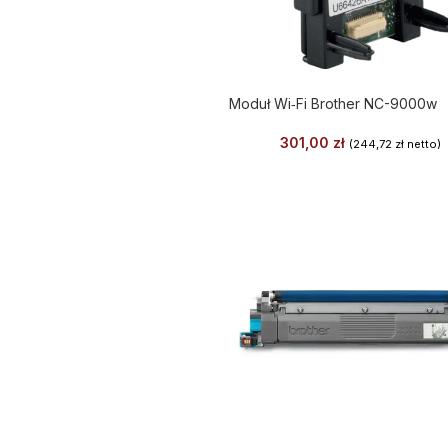
Moduł Wi‑Fi Brother NC-9000w
301,00
zł
(
244,72
zł
netto)