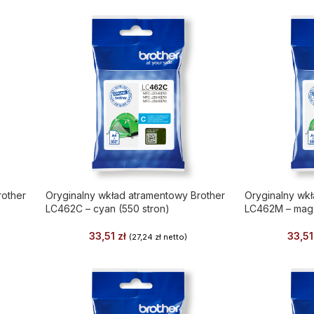
rother
Oryginalny wkład atramentowy Brother
Oryginalny wk
LC462C – cyan (550 stron)
LC462M – mage
33,51
zł
33,5
(
27,24
zł
netto)