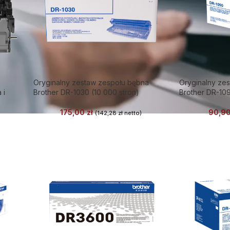
Oryginalny zestaw zespołu bębna
Oryginalny ze
 i
Brother DR-1030 (10 000 stron)
Brother DR-109
175,00
zł
90,9
(
142,28
zł
netto)