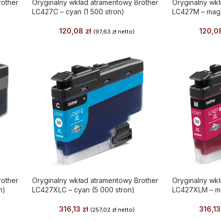
rother
Oryginalny wkład atramentowy Brother
Oryginalny wk
LC427C – cyan (1 500 stron)
LC427M – mage
120,08
zł
120,
(
97,63
zł
netto)
rother
Oryginalny wkład atramentowy Brother
Oryginalny wk
n)
LC427XLC – cyan (5 000 stron)
LC427XLM – ma
316,13
zł
316,1
(
257,02
zł
netto)