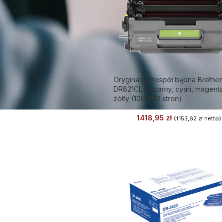
Oryginalny zespół bębna Brother
DR821CL – czarny, cyan, magenta
żółty (100 000 stron)
1418,95
zł
(
1153,62
zł
netto)