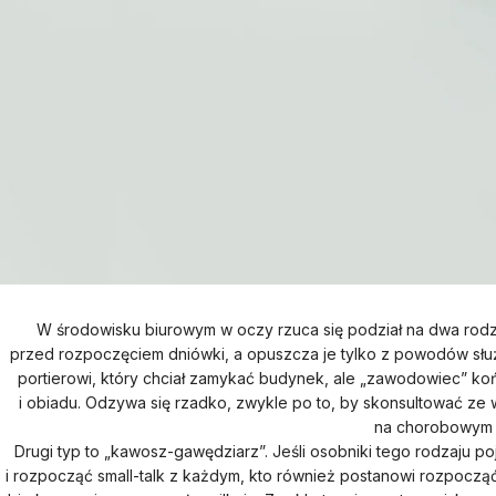
W środowisku biurowym w oczy rzuca się podział na dwa rodz
przed rozpoczęciem dniówki, a opuszcza je tylko z powodów słu
portierowi, który chciał zamykać budynek, ale „zawodowiec” ko
i obiadu. Odzywa się rzadko, zwykle po to, by skonsultować ze 
na chorobowym lu
Drugi typ to „kawosz-gawędziarz”. Jeśli osobniki tego rodzaju poj
i rozpocząć small-talk z każdym, kto również postanowi rozpocz