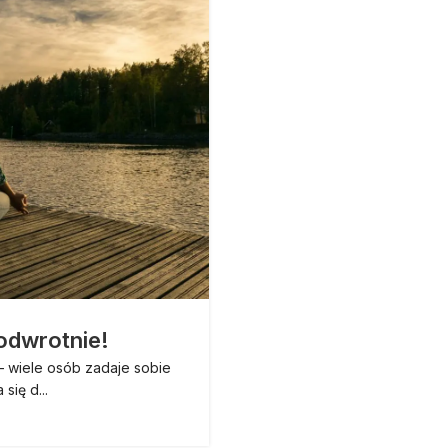
 odwrotnie!
Chcesz się w
– wiele osób zadaje sobie
W sytuacji dużej konkure
się d...
podobne usł