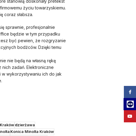
óre stanowią doskonały pretekst
ę firmowemu życiu towarzyskiemu.
ię coraz słabsza.
ię sprawnie, profesjonalnie
Office będzie w tym przypadku
żesz być pewien, że rozgryzanie
akcyjnych bodźców. Dzięki temu
ie nie będą na własną rękę
 nich zadań. Elektroniczne
i w wykorzystywaniu ich do jak
.
Zalog
Team
YouT
 Kraków
dzierżawa
nolta
Konica Minolta Kraków