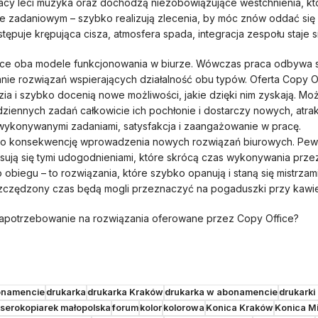
pracy leci muzyka oraz dochodzą niezobowiązujące westchnienia, kt
bie zadaniowym – szybko realizują zlecenia, by móc znów oddać si
stępuje krępująca cisza, atmosfera spada, integracja zespołu staje s
ujące oba modele funkcjonowania w biurze. Wówczas praca odbywa s
nie rozwiązań wspierających działalność obu typów. Oferta Copy 
i szybko docenią nowe możliwości, jakie dzięki nim zyskają. Mo
codziennych zadań całkowicie ich pochłonie i dostarczy nowych, atr
wykonywanymi zadaniami, satysfakcja i zaangażowanie w pracę.
ako konsekwencję wprowadzenia nowych rozwiązań biurowych. Pewn
ują się tymi udogodnieniami, które skrócą czas wykonywania przez
iegu – to rozwiązania, które szybko opanują i staną się mistrzam
szczędzony czas będą mogli przeznaczyć na pogaduszki przy kawie
 zapotrzebowanie na rozwiązania oferowane przez Copy Office?
onamencie
drukarka
drukarka Kraków
drukarka w abonamencie
drukarki
serokopiarek małopolska
forum
kolor
kolorowa
Konica Kraków
Konica Mi