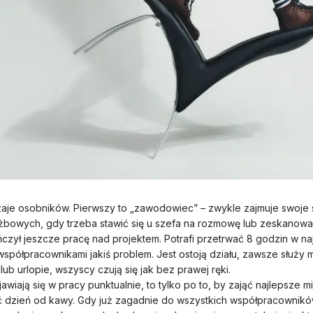
aje osobników. Pierwszy to „zawodowiec” – zwykle zajmuje swoje s
żbowych, gdy trzeba stawić się u szefa na rozmowę lub zeskanowa
ńczył jeszcze pracę nad projektem. Potrafi przetrwać 8 godzin w 
współpracownikami jakiś problem. Jest ostoją działu, zawsze służy
b urlopie, wszyscy czują się jak bez prawej ręki.
awiają się w pracy punktualnie, to tylko po to, by zająć najlepsze 
ąć dzień od kawy. Gdy już zagadnie do wszystkich współpracownik