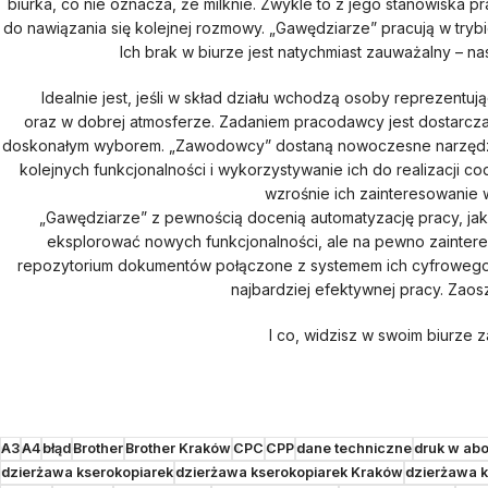
biurka, co nie oznacza, że milknie. Zwykle to z jego stanowiska 
do nawiązania się kolejnej rozmowy. „Gawędziarze” pracują w try
Ich brak w biurze jest natychmiast zauważalny – na
Idealnie jest, jeśli w skład działu wchodzą osoby reprezent
oraz w dobrej atmosferze. Zadaniem pracodawcy jest dostarcza
doskonałym wyborem. „Zawodowcy” dostaną nowoczesne narzędzia 
kolejnych funkcjonalności i wykorzystywanie ich do realizacji 
wzrośnie ich zainteresowanie 
„Gawędziarze” z pewnością docenią automatyzację pracy, j
eksplorować nowych funkcjonalności, ale na pewno zainteres
repozytorium dokumentów połączone z systemem ich cyfrowego ob
najbardziej efektywnej pracy. Zao
I co, widzisz w swoim biurze
A3
A4
błąd
Brother
Brother Kraków
CPC
CPP
dane techniczne
druk w ab
dzierżawa kserokopiarek
dzierżawa kserokopiarek Kraków
dzierżawa k