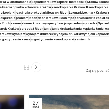
arka w abonamencie
kopiarki Kraków
kopiarki małopolska
Kraków Ricoh
wa
kserokopiarka kolorowa Kraków
kserokopiarka Kraków
Kserokopiarka
ng kopiarki
leasing kserokopiarki
leasing Ricoh
Lexmark
Lexmark Kraków
dłączenie
problem
Ricoh
ricoh Kraków
Ricoh mpc
serwis
serwis kopiarek
s Ricoh
skaner
skaner kolorowy
specyfikacja
sprzedam
sprzedaż
Sprzed
iarek Kraków
sprzedaż Ricoh
tania
tania drukarka
tania kopiarka
tania ks
 Kraków
wynajem
wynajem drukarek
wynajem drukarki
wynajem kopiarek
wypożyczenie ksera
wypożyczenie kserokopiarki
zamiennik
Daj się pozna
27
MAJ