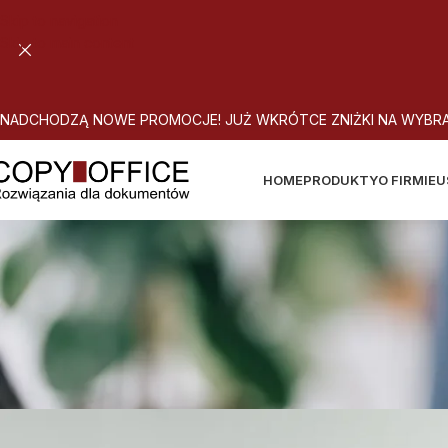
Skip to navigation
Skip to main content
N
A
D
C
H
O
D
Z
Ą
N
O
W
E
P
R
O
M
O
C
J
E
!
J
U
Ż
W
K
R
Ó
T
C
E
Z
N
I
Ż
K
I
N
A
W
Y
B
R
HOME
PRODUKTY
O FIRMIE
U
Zadaniowiec czy kawosz-ga