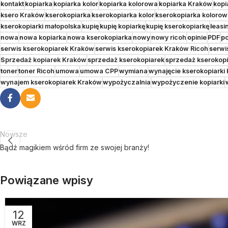
kontakt
kopiarka
kopiarka kolor
kopiarka kolorowa
kopiarka Kraków
kopi
ksero Kraków
kserokopiarka
kserokopiarka kolor
kserokopiarka koloro
kserokopiarki małopolska
kupię
kupię kopiarkę
kupię kserokopiarkę
leasi
nowa
nowa kopiarka
nowa kserokopiarka
nowy
nowy ricoh
opinie
PDF
po
serwis kserokopiarek Kraków
serwis kserokopiarek Kraków Ricoh
serwi
Sprzedaż kopiarek Kraków
sprzedaż kserokopiarek
sprzedaż kserokop
toner
toner Ricoh
umowa
umowa CPP
wymiana
wynajęcie kserokopiarki
wynajem kserokopiarek Kraków
wypożyczalnia
wypożyczenie kopiarki
Nowsze
Bądź magikiem wśród firm ze swojej branży!
Powiązane wpisy
12
WRZ