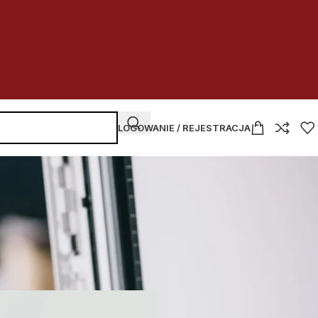
LOGOWANIE / REJESTRACJA
NAJNOWSZE WPISY
ika jesteś?
Kupować
czy dzierżawić
w budżetówce
2026-07-30