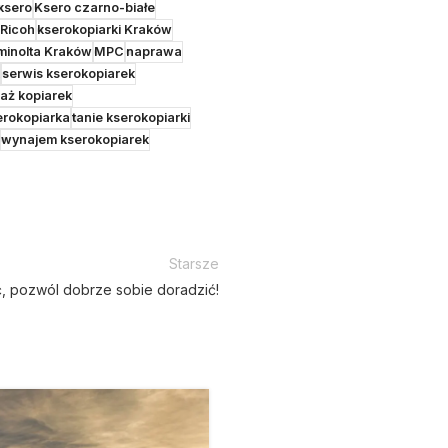
ksero
Ksero czarno-białe
 Ricoh
kserokopiarki Kraków
minolta Kraków
MPC
naprawa
serwis kserokopiarek
aż kopiarek
erokopiarka
tanie kserokopiarki
wynajem kserokopiarek
Starsze
ć, pozwól dobrze sobie doradzić!
25
LUT