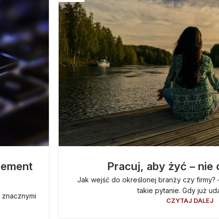
lement
Pracuj, aby żyć – nie
Jak wejść do określonej branży czy firmy? 
takie pytanie. Gdy już uda 
ą znacznymi
CZYTAJ DALEJ