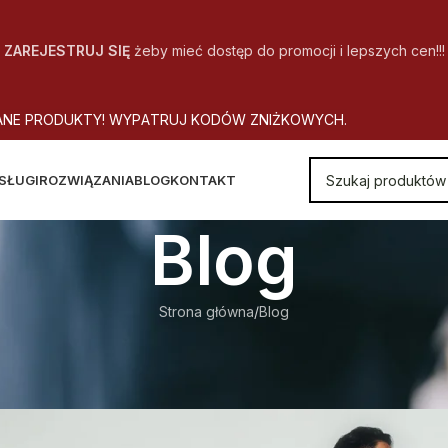
ZAREJESTRUJ SIĘ
żeby mieć dostęp do promocji i lepszych cen!!!
A
N
E
P
R
O
D
U
K
T
Y
!
W
Y
P
A
T
R
U
J
K
O
D
Ó
W
Z
N
I
Ż
K
O
W
Y
C
H
.
SŁUGI
ROZWIĄZANIA
BLOG
KONTAKT
Blog
Strona główna
Blog
BLOG
wędziarz – jakim typem pracown
Autor
CopyOffice
Wł. 2019-03-11