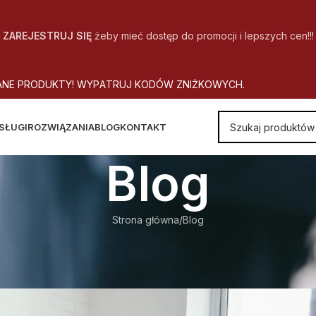
ZAREJESTRUJ SIĘ
żeby mieć dostęp do promocji i lepszych cen!!!
A
N
E
P
R
O
D
U
K
T
Y
!
W
Y
P
A
T
R
U
J
K
O
D
Ó
W
Z
N
I
Ż
K
O
W
Y
C
H
.
SŁUGI
ROZWIĄZANIA
BLOG
KONTAKT
Blog
Strona główna
Blog
BLOG
owników z korzyścią dla firmy
utor
CopyOffice
Wł. 2020-01-28