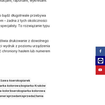
tacjami, raportami, wykresami.
wo bądź długotrwale przebywa
m – żadna z tych okoliczności
pecjalisty. To rozwiązanie typu
ożliwia drukowanie z dowolnego
ci wydruk z poziomu urządzenia
ć chroniony hasłem lub numerem
Zalog
Team
YouT
rżawa kserokopiarek
iarka kolorowa
kopiarka Kraków
a kolor
kserokopiarka kolorowa
aner
sprzedam
sprzedaż
tania