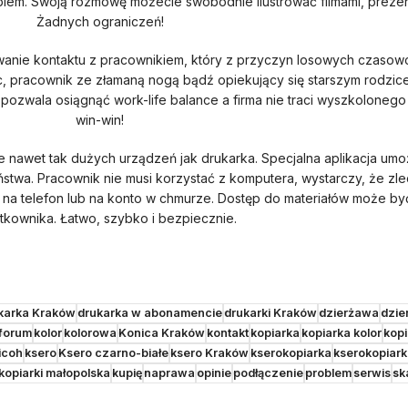
roblem. Swoją rozmowę możecie swobodnie ilustrować filmami, prezen
Żadnych ograniczeń!
wanie kontaktu z pracownikiem, który z przyczyn losowych czaso
, pracownik ze złamaną nogą bądź opiekujący się starszym rodzice
zwala osiągnąć work-life balance a firma nie traci wyszkolonego s
win-win!
 nawet tak dużych urządzeń jak drukarka. Specjalna aplikacja um
wa. Pracownik nie musi korzystać z komputera, wystarczy, że zle
a telefon lub na konto w chmurze. Dostęp do materiałów może by
ytkownika. Łatwo, szybko i bezpiecznie.
karka Kraków
drukarka w abonamencie
drukarki Kraków
dzierżawa
dzie
forum
kolor
kolorowa
Konica Kraków
kontakt
kopiarka
kopiarka kolor
kop
icoh
ksero
Ksero czarno-białe
ksero Kraków
kserokopiarka
kserokopiark
kopiarki małopolska
kupię
naprawa
opinie
podłączenie
problem
serwis
sk