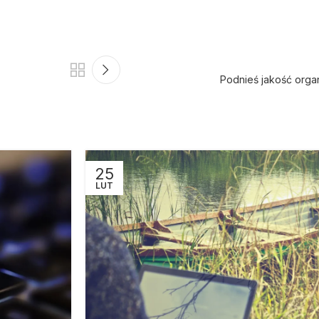
Podnieś jakość orga
25
LUT