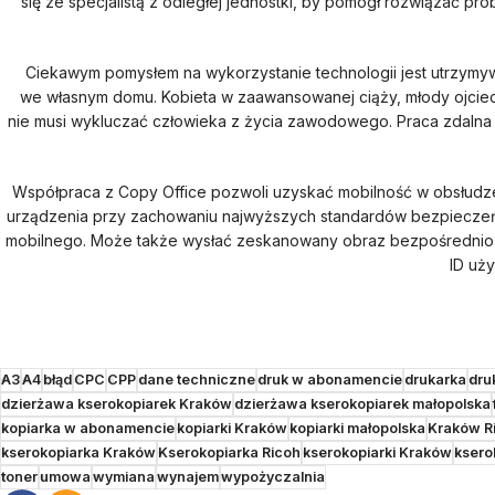
się ze specjalistą z odległej jednostki, by pomógł rozwiązać p
Ciekawym pomysłem na wykorzystanie technologii jest utrzymy
we własnym domu. Kobieta w zaawansowanej ciąży, młody ojciec
nie musi wykluczać człowieka z życia zawodowego. Praca zdalna po
Współpraca z Copy Office pozwoli uzyskać mobilność w obsłudze
urządzenia przy zachowaniu najwyższych standardów bezpieczeńst
mobilnego. Może także wysłać zeskanowany obraz bezpośrednio n
ID uż
A3
A4
błąd
CPC
CPP
dane techniczne
druk w abonamencie
drukarka
dru
dzierżawa kserokopiarek Kraków
dzierżawa kserokopiarek małopolska
kopiarka w abonamencie
kopiarki Kraków
kopiarki małopolska
Kraków R
kserokopiarka Kraków
Kserokopiarka Ricoh
kserokopiarki Kraków
ksero
toner
umowa
wymiana
wynajem
wypożyczalnia