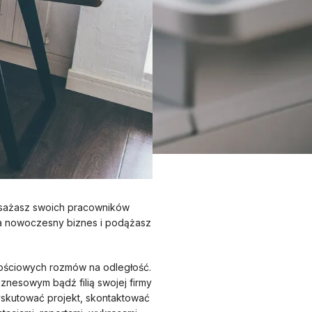
posażasz swoich pracowników
ga nowoczesny biznes i podążasz
tościowych rozmów na odległość.
znesowym bądź filią swojej firmy
yskutować projekt, skontaktować