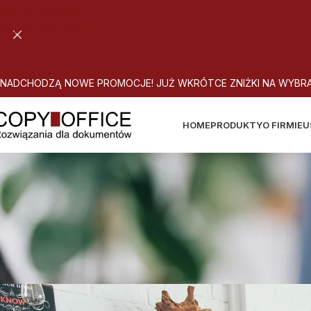
Skip to navigation
Skip to main content
N
A
D
C
H
O
D
Z
Ą
N
O
W
E
P
R
O
M
O
C
J
E
!
J
U
Ż
W
K
R
Ó
T
C
E
Z
N
I
Ż
K
I
N
A
W
Y
B
R
HOME
PRODUKTY
O FIRMIE
U
Uwolnij prac
A