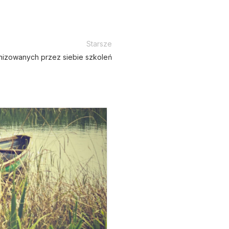
Starsze
nizowanych przez siebie szkoleń
30
STY