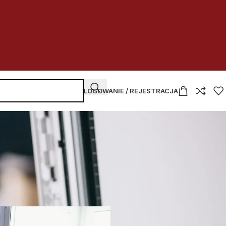
LOGOWANIE / REJESTRACJA
NAJNOWSZE WPISY
Kupować
czy dzierżawić
w budżetówce
2026-07-30