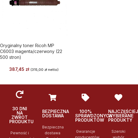
Oryginalny toner Ricoh MP
C6003 magenta/czerwony (22
500 stron)
387,45
zł
(
315,00
zł
netto)
30 DNI
BEZPIECZNA
100%
NAJCZĘŚCIE
NA
DOSTAWA
SPRAWDZONYCH
WYBIERANE
ZWROT
PRODUKTÓW
PRODUKTY
PRODUKTU
Bezpieczna
Gwarancje
Szeroki
Pewność i
dostawa
producentów
wybór