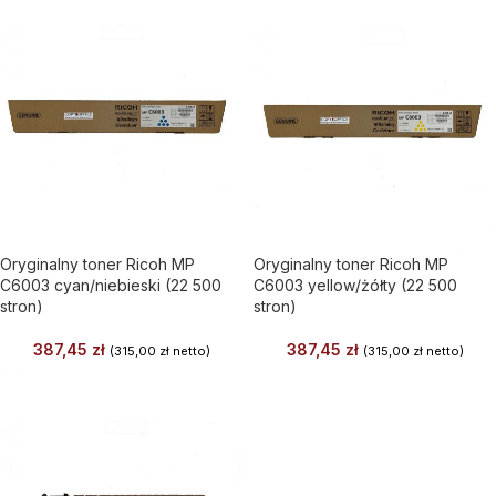
Oryginalny toner Ricoh MP
Oryginalny toner Ricoh MP
C6003 cyan/niebieski (22 500
C6003 yellow/żółty (22 500
stron)
stron)
387,45
zł
387,45
zł
(
315,00
zł
netto)
(
315,00
zł
netto)