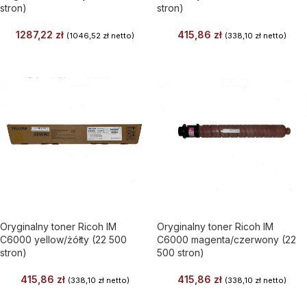
stron)
stron)
1287,22
zł
415,86
zł
(
1046,52
zł
netto)
(
338,10
zł
netto)
Oryginalny toner Ricoh IM
Oryginalny toner Ricoh IM
C6000 yellow/żółty (22 500
C6000 magenta/czerwony (22
stron)
500 stron)
415,86
zł
415,86
zł
(
338,10
zł
netto)
(
338,10
zł
netto)