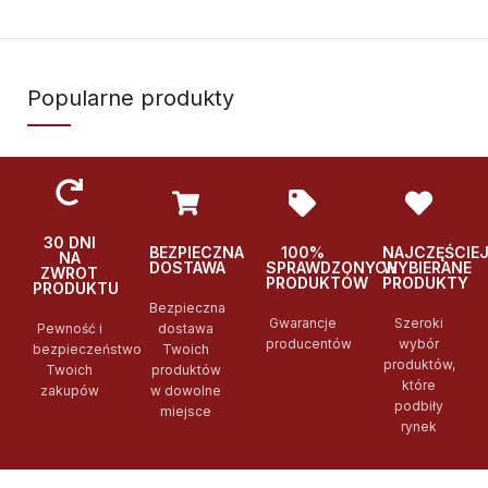
Popularne produkty
30 DNI
BEZPIECZNA
100%
NAJCZĘŚCIE
NA
DOSTAWA
SPRAWDZONYCH
WYBIERANE
ZWROT
PRODUKTÓW
PRODUKTY
PRODUKTU
Bezpieczna
Gwarancje
Szeroki
Pewność i
dostawa
producentów
wybór
bezpieczeństwo
Twoich
produktów,
Twoich
produktów
które
zakupów
w dowolne
podbiły
miejsce
rynek