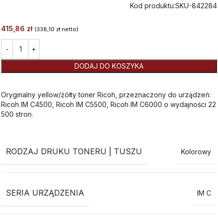
Kod produktu:
SKU-842284
415,86
zł
(
338,10
zł
netto)
Alternative:
DODAJ DO KOSZYKA
Oryginalny yellow/żółty toner Ricoh, przeznaczony do urządzeń:
Ricoh IM C4500, Ricoh IM C5500, Ricoh IM C6000 o wydajności 22
500 stron.
RODZAJ DRUKU TONERU | TUSZU
Kolorowy
SERIA URZĄDZENIA
IM C