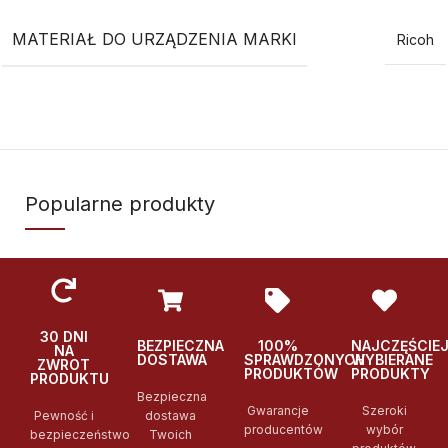
MATERIAŁ DO URZĄDZENIA MARKI
Ricoh
Popularne produkty
30 DNI
BEZPIECZNA
100%
NAJCZĘŚCIE
NA
DOSTAWA
SPRAWDZONYCH
WYBIERANE
ZWROT
PRODUKTÓW
PRODUKTY
PRODUKTU
Bezpieczna
Gwarancje
Szeroki
Pewność i
dostawa
producentów
wybór
bezpieczeństwo
Twoich