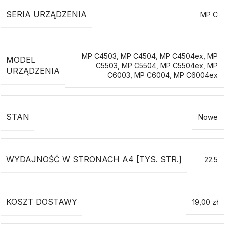
SERIA URZĄDZENIA
MP C
MP C4503
,
MP C4504
,
MP C4504ex
,
MP
MODEL
C5503
,
MP C5504
,
MP C5504ex
,
MP
URZĄDZENIA
C6003
,
MP C6004
,
MP C6004ex
STAN
Nowe
WYDAJNOŚĆ W STRONACH A4 [TYS. STR.]
22.5
KOSZT DOSTAWY
19,00 zł