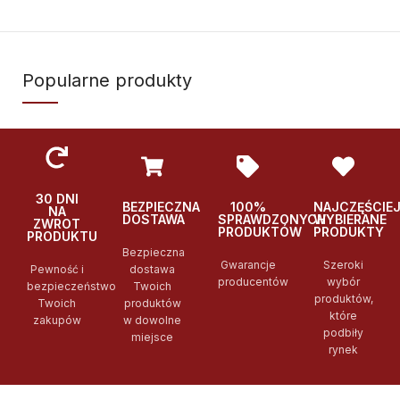
Popularne produkty
30 DNI
BEZPIECZNA
100%
NAJCZĘŚCIE
NA
DOSTAWA
SPRAWDZONYCH
WYBIERANE
ZWROT
PRODUKTÓW
PRODUKTY
PRODUKTU
Bezpieczna
Gwarancje
Szeroki
Pewność i
dostawa
producentów
wybór
bezpieczeństwo
Twoich
produktów,
Twoich
produktów
które
zakupów
w dowolne
podbiły
miejsce
rynek