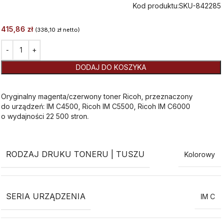
Kod produktu:
SKU-842285
415,86
zł
(
338,10
zł
netto)
Alternative:
DODAJ DO KOSZYKA
Oryginalny magenta/czerwony toner Ricoh, przeznaczony
do urządzeń: IM C4500, Ricoh IM C5500, Ricoh IM C6000
o wydajności 22 500 stron.
RODZAJ DRUKU TONERU | TUSZU
Kolorowy
SERIA URZĄDZENIA
IM C