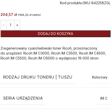
Kod produktu:
SKU-842258ZGL
204,57
zł
(
166,32
zł
netto)
Alternative:
DODAJ DO KOSZYKA
Zregenerowany cyan/niebieski toner Ricoh, przeznaczony
do urządzeń: Ricoh IM C3000, Ricoh IM C3500, Ricoh IM C4500,
Ricoh IM C5500, Ricoh IM C6000 o wydajności 19 000 stron.
RODZAJ DRUKU TONERU | TUSZU
Kolorowy
SERIA URZĄDZENIA
IM C