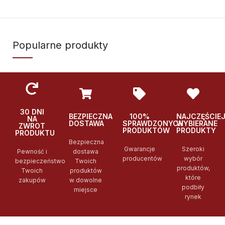
Popularne produkty
30 DNI
BEZPIECZNA
100%
NAJCZĘŚCIE
NA
DOSTAWA
SPRAWDZONYCH
WYBIERANE
ZWROT
PRODUKTÓW
PRODUKTY
PRODUKTU
Bezpieczna
Gwarancje
Szeroki
Pewność i
dostawa
producentów
wybór
bezpieczeństwo
Twoich
produktów,
Twoich
produktów
które
zakupów
w dowolne
podbiły
miejsce
rynek